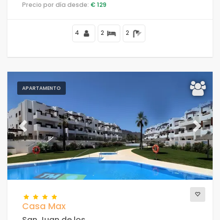
en un complejo turístico, en una zona residencial y
Precio por día desde:
€ 129
montañosa, cerca de supermercados y a 100 m de la
playa.
4
2
2
APARTAMENTO
Previous
Next
Casa Max
San Juan de los