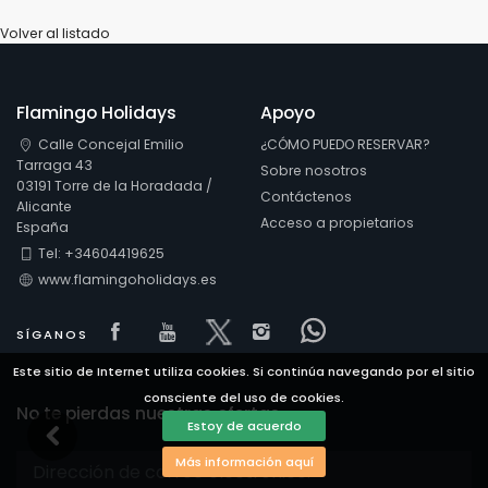
Volver al listado
Flamingo Holidays
Apoyo
Calle Concejal Emilio
¿CÓMO PUEDO RESERVAR?
Tarraga 43
Sobre nosotros
03191 Torre de la Horadada /
Contáctenos
Alicante
Acceso a propietarios
España
Tel: +34604419625
www.flamingoholidays.es
Visit our Facebook page
Visit our youtube page
Visit our x page
Visit our isntagram 
Visit our Faceb
SÍGANOS
Este sitio de Internet utiliza cookies. Si continúa navegando por el sitio
consciente del uso de cookies.
No te pierdas nuestras ofertas
Estoy de acuerdo
Más información aquí