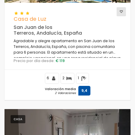
Casa de Luz
San Juan de los
Terreros, Andalucía, España
Agradable y alegre apartamento en San Juan de los
Terreros, Andalucía, España, con piscina comunitaria
para 6 personas. El apartamento está situado en un
complejo vacacional, en una zona residencial de playa,
Precio por día desde:
€ 119
cerca de restaurantes y bares, supermercados y una
pista de tenis, y se encuentra a 500 m de la playa Playa
Nardos.
6
2
1
Valoración media
9,4
2 Valoraciones
CASA