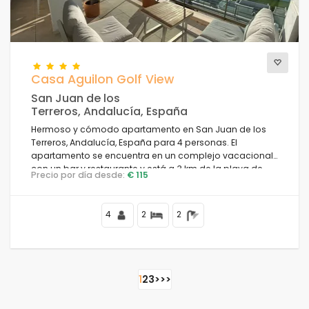
Casa Aguilon Golf View
San Juan de los
Terreros, Andalucía, España
Hermoso y cómodo apartamento en San Juan de los
Terreros, Andalucía, España para 4 personas. El
apartamento se encuentra en un complejo vacacional
con un bar y restaurante y está a 3 km de la playa de
Precio por día desde:
€ 115
Playa la Entrevista.
4
2
2
1
2
3
>
>>