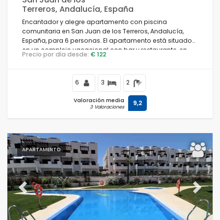
Terreros, Andalucía, España
Encantador y alegre apartamento con piscina
comunitaria en San Juan de los Terreros, Andalucía,
España, para 6 personas. El apartamento está situado
en un complejo vacacional con bar y restaurante, en
Precio por día desde:
€ 122
una zona costera y montañosa, cerca de
supermercados y una pista de tenis, y a 500 m de la
playa.
6
3
2
Valoración media
9,2
3 Valoraciones
APARTAMENTO
Previous
Next