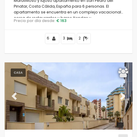
Maravilloso y lujoso apartamento en San Pedro del
Pinatar, Costa Cálida, España para 6 personas. El
apartamento se encuentra en un complejo vacacional,
cerca de restaurantes y bares, tiendas y
Precio por día desde:
€ 163
supermercados, y a 100 m de la playa.
6
3
2
CASA
Previous
Next