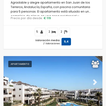
Agradable y alegre apartamento en San Juan de los
Terreros, Andalucía, España, con piscina comunitaria
para 5 personas. El apartamento está situado en un
complejo de playa, en una zona residencial y
Precio por día desde:
€ 119
montañosa cercana a supermercados y a 200 m de la
playa.
5
2
2
Valoración media
9,4
2 Valoraciones
APARTAMENTO
Previous
Next