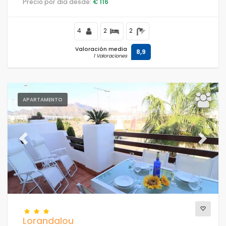
Precio por día desde:
€ 116
playa, a poca distancia de tiendas y supermercados y
a 100 m de la playa.
4
2
2
Valoración media
8,9
1 Valoraciones
APARTAMENTO
Previous
Next
Lorandalou