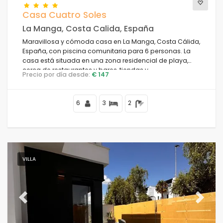
Casa Cuatro Soles
La Manga, Costa Calida, España
Maravillosa y cómoda casa en La Manga, Costa Cálida,
España, con piscina comunitaria para 6 personas. La
casa está situada en una zona residencial de playa,
cerca de restaurantes y bares, tiendas y
Precio por día desde:
€ 147
supermercados, y se encuentra a 100 m de la playa.
6
3
2
VILLA
Previous
Next