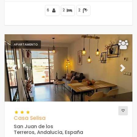
de la Fossa, a 4 km del centro de Calpe y a 50 m del mar
Mediterráneo.
6
2
2
APARTAMENTO
Previous
Next
Casa Selisa
San Juan de los
Terreros, Andalucía, España