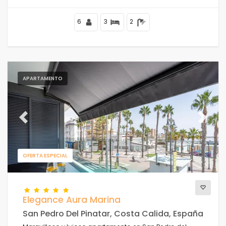
6
3
2
APARTAMENTO
Previous
Next
OFERTA ESPECIAL
Elegance Aura Marina
San Pedro Del Pinatar, Costa Calida, España