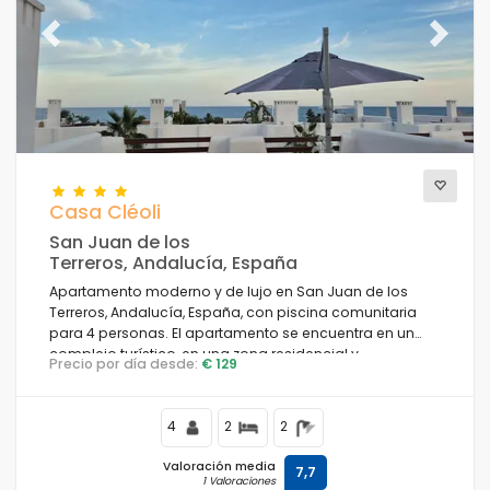
Previous
Next
Casa Cléoli
San Juan de los
Terreros, Andalucía, España
Apartamento moderno y de lujo en San Juan de los
Terreros, Andalucía, España, con piscina comunitaria
para 4 personas. El apartamento se encuentra en un
complejo turístico, en una zona residencial y
Precio por día desde:
€ 129
montañosa cerca de la playa, a poca distancia de
supermercados y a 100 m de la playa.
4
2
2
Valoración media
7,7
1 Valoraciones