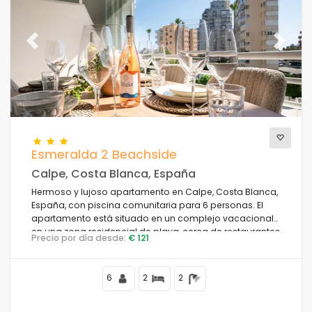
Previous
Next
Esmeralda 2 Beachside
Calpe, Costa Blanca, España
Hermoso y lujoso apartamento en Calpe, Costa Blanca,
España, con piscina comunitaria para 6 personas. El
apartamento está situado en un complejo vacacional
en una zona residencial de playa, cerca de restaurantes
Precio por día desde:
€ 121
y bares, tiendas y supermercados, a 50 m de la playa
de la Fossa, a 4 km del centro de Calpe y a 50 m del Mar
Mediterráneo.
6
2
2