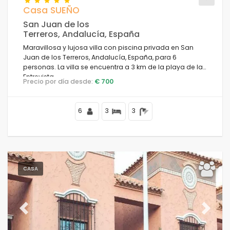
Casa SUEÑO
San Juan de los
Terreros, Andalucía, España
Condiciones
Maravillosa y lujosa villa con piscina privada en San
Juan de los Terreros, Andalucía, España, para 6
personas. La villa se encuentra a 3 km de la playa de la
Entrevista.
Precio por día desde:
€ 700
Opciones
6
3
3
Distancias
CASA
Confort
Previous
Next
Servicios