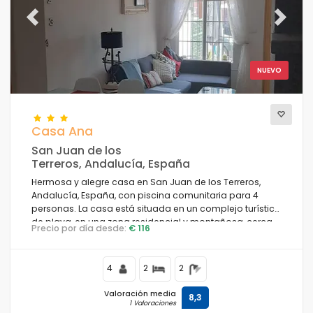
Previous
Next
NUEVO
Casa Ana
San Juan de los
Terreros, Andalucía, España
Hermosa y alegre casa en San Juan de los Terreros,
Andalucía, España, con piscina comunitaria para 4
personas. La casa está situada en un complejo turístico
de playa, en una zona residencial y montañosa, cerca
Precio por día desde:
€ 116
de tiendas y supermercados y a 100 m de la playa.
4
2
2
Valoración media
8,3
1 Valoraciones