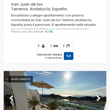
San Juan de los
Terreros, Andalucía, España
Encantador y alegre apartamento con piscina
comunitaria en San Juan de los Terreros, Andalucía,
España, para 4 personas. El apartamento está situado
en un complejo turístico, en una zona residencial y
Precio por día desde:
€ 116
montañosa cerca de la playa, a poca distancia de
supermercados y a 200 m de la playa.
4
2
2
Valoración media
9,6
4 Valoraciones
APARTAMENTO
Previous
Next