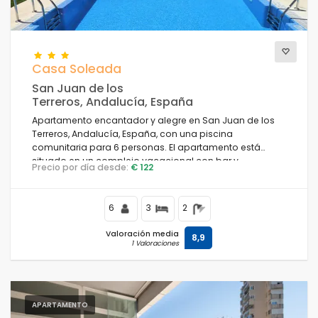
Casa Soleada
San Juan de los
Terreros, Andalucía, España
Apartamento encantador y alegre en San Juan de los
Terreros, Andalucía, España, con una piscina
comunitaria para 6 personas. El apartamento está
situado en un complejo vacacional con bar y
Precio por día desde:
€ 122
restaurante, en una zona costera y montañosa, cercana
a supermercados y una pista de tenis, y a 500 m de la
playa.
6
3
2
Valoración media
8,9
1 Valoraciones
APARTAMENTO