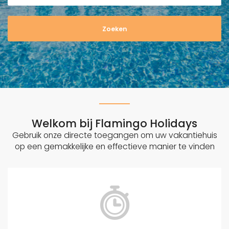
n
G
o
d
o
w
Welkom bij Flamingo Holidays
Gebruik onze directe toegangen om uw vakantiehuis
op een gemakkelijke en effectieve manier te vinden