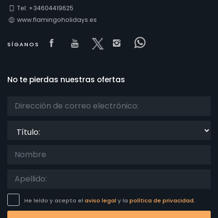
Tel: +34604419625
www.flamingoholidays.es
Visit our Facebook page
Visit our youtube page
Visit our x page
Visit our isntagram 
Visit our Faceb
SÍGANOS
No te pierdas nuestras ofertas
Título:
He leído y acepto el
aviso legal
y la
política de privacidad.