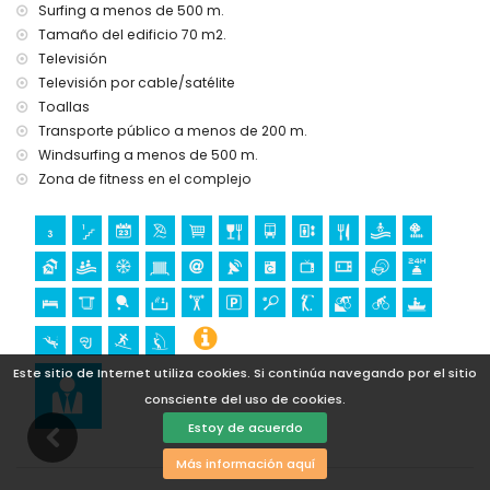
Deportes
Surfing a menos de 500 m.
Tamaño del edificio 70 m2.
tenis, ciclismo de montaña, ciclismo, piragüismo, buceo,
snorkel, surf y windsurf (a menos de 1000 metros del
Televisión
apartamento)
Televisión por cable/satélite
golf (Aguilon Golf) (a menos de 5 kilómetros del
Toallas
apartamento)
Transporte público a menos de 200 m.
Se admiten mascotas previa consulta (sujeto a aprobación).
Windsurfing a menos de 500 m.
Zona de fitness en el complejo
Este sitio de Internet utiliza cookies. Si continúa navegando por el sitio
consciente del uso de cookies.
Estoy de acuerdo
Más información aquí