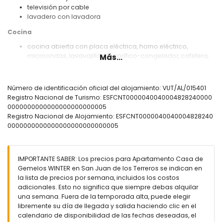
televisión por cable
lavadero con lavadora
Cocina
cocina abierta con placa eléctrica, horno eléctrico,
microondas, lavavajillas, frigorífico-congelador, cafetera,
Más...
batidora, tostadora y exprimidor
Dormitorios y baños
Número de identificación oficial del alojamiento: VUT/AL/015401
dormitorio con aire acondicionado, cama doble, televisión
Registro Nacional de Turismo: ESFCNT0000040040004828240000
y baño en suite
0000000000000000000000005
baño en suite con lavabo individual, ducha, inodoro y
Registro Nacional de Alojamiento: ESFCNT0000040040004828240
secador de pelo
0000000000000000000000000005
Exterior del apartamento
terreno cerrado
IMPORTANTE SABER: Los precios para Apartamento Casa de
piscina comunitaria
Gemelos WINTER en San Juan de los Terreros se indican en
piscina infantil
la lista de precios por semana, incluidos los costos
jardín comunitario con césped y árboles
adicionales. Esto no significa que siempre debas alquilar
terraza cubierta
una semana. Fuera de la temporada alta, puede elegir
ducha exterior
libremente su día de llegada y salida haciendo clic en el
zona de comedor exterior
calendario de disponibilidad de las fechas deseadas, el
plaza de aparcamiento privada y cerrada