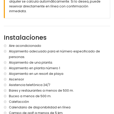
alquiler se calcula automáticamente. Si lo desea, puede
reservar directamente en línea con confirmación
Más información
inmediata.
pueblo más cercano: San Juan de los Terreros (a menos
de 1000 metros del apartamento)
orilla o costa más cercana a menos de 500 metros del
apartamento
playa más cercana: Playa Nardos (a menos de 500 metros
Instalaciones
del apartamento)
aeropuerto más cercano: Alicante (> 100 kilómetros)
Aire acondicionado
segundo aeropuerto más cercano: Almería/Murcia (a
Alojamiento adecuado para el número especificado de
menos de 100 kilómetros del apartamento)
personas.
transporte público cercano: autobús a menos de 200
metros y tren a menos de 15 kilómetros
Alojamiento de una planta.
no se permiten mascotas
Alojamiento en planta número 1
El edificio donde se encuentra el alojamiento tiene
Alojamiento en un resort de playa
ascensor.
Ascensor
El alojamiento es muy adecuado para familias con niños.
Asistencia telefónica 24/7
Instalaciones y servicios privados incluidos en el precio del
Bares y restaurantes a menos de 500 m.
alquiler
Buceo a menos de 500 m.
Calefacción
internet (WiFi)
aspiradora y plancha con tabla de planchar
Calendario de disponibilidad en línea
ropa de cama y toallas
Campo de golf a menos de 5 km.