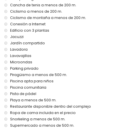
servicio de emergencia 24 horas
Cancha de tenis a menos de 200 m.
calefacción
Ciclismo a menos de 200 m.
Instalaciones y servicios comunitarios incluidos en el precio
Ciclismo de montaña a menos de 200 m.
del alquiler
Conexión a Internet
Edificio con 3 plantas
jacuzzi exterior
Jacuzzi
Instalaciones/servicios comunitarios con cargo adicional
Jardín compartido
zona de fitness y pista de pádel
Lavadora
Lavavajillas
Entretenimiento y actividades de ocio para sus vacaciones
Microondas
en San Juan de los Terreros, Andalucía
Parking privado
paseo marítimo (a menos de 500 metros de la casa)
Piragüismo a menos de 500 m.
parque acuático (Agua Vera) (a menos de 10 kilómetros de
Piscina apta para niños
la casa)
Piscina comunitaria
Lugares de interés y cultura en San Juan de los Terreros,
Pista de pádel
Andalucía
Playa a menos de 500 m.
castillo, ruina, monumento y lugar histórico (a menos de 5
Restaurante disponible dentro del complejo
kilómetros del alojamiento)
Ropa de cama incluida en el precio
museo e iglesia (a menos de 25 kilómetros del
Snorkeling a menos de 500 m.
alojamiento)
Supermercado a menos de 500 m.