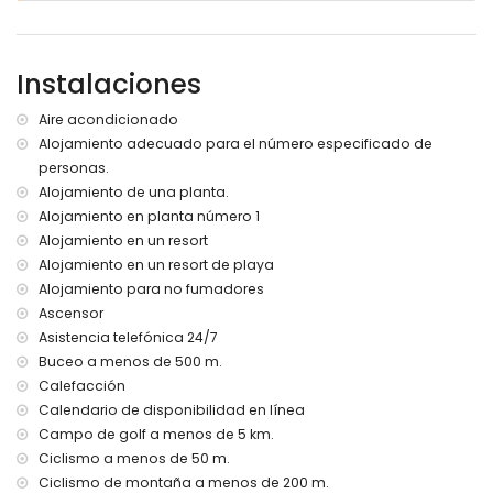
plaza de aparcamiento cubierta comunitaria
Más información
Instalaciones
pueblo más cercano: San Juan de los Terreros (a menos
de 1000 metros del apartamento)
Aire acondicionado
orilla o costa más cercana a menos de 500 metros del
Alojamiento adecuado para el número especificado de
apartamento
personas.
playa más cercana a menos de 500 metros del
apartamento
Alojamiento de una planta.
puerto más cercano: Villaricos (a menos de 10 kilómetros
Alojamiento en planta número 1
del apartamento)
Alojamiento en un resort
aeropuerto más cercano: Almería/Murcia (a menos de 100
Alojamiento en un resort de playa
kilómetros del apartamento)
Alojamiento para no fumadores
segundo aeropuerto más cercano: Alicante (> 100
Ascensor
kilómetros)
Asistencia telefónica 24/7
transporte público cercano: autobús a menos de 100
metros y tren a menos de 15 kilómetros
Buceo a menos de 500 m.
no se permite fumar
Calefacción
no se admiten mascotas
Calendario de disponibilidad en línea
El edificio donde se encuentra el alojamiento cuenta con
Campo de golf a menos de 5 km.
ascensor.
Ciclismo a menos de 50 m.
El alojamiento es muy adecuado para familias con niños,
Ciclismo de montaña a menos de 200 m.
sesiones de fotos y sesiones de yoga.