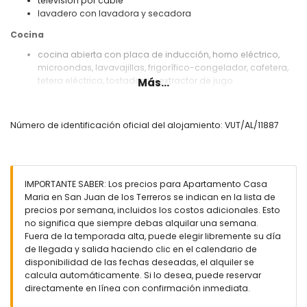
televisión por cable
lavadero con lavadora y secadora
Cocina
cocina abierta con placa de inducción, horno eléctrico,
microondas, lavavajillas, frigorífico-congelador, cafetera,
tetera eléctrica, tostadora y extractor de jugo
Más...
Dormitorios y baños
dormitorio con aire acondicionado, cama king-size (200
Número de identificación oficial del alojamiento: VUT/AL/11887
por 180 cm) y baño en suite
dormitorio con aire acondicionado, 2 camas individuales
(200 por 90 cm) y baño en suite
baño en suite con ducha, inodoro y secador de pelo
IMPORTANTE SABER: Los precios para Apartamento Casa
Exterior del apartamento
Maria en San Juan de los Terreros se indican en la lista de
precios por semana, incluidos los costos adicionales. Esto
terreno cerrado
no significa que siempre debas alquilar una semana.
piscina comunitaria
Fuera de la temporada alta, puede elegir libremente su día
piscina infantil
de llegada y salida haciendo clic en el calendario de
jardín comunitario con césped y árboles
disponibilidad de las fechas deseadas, el alquiler se
parque infantil
calcula automáticamente. Si lo desea, puede reservar
terraza cubierta
directamente en línea con confirmación inmediata.
ducha exterior
zona de comedor exterior