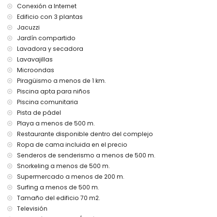
Conexión a Internet
Instalaciones y servicios privados incluidos en el precio de
Edificio con 3 plantas
alquiler
Jacuzzi
internet (WiFi)
Jardín compartido
aspiradora y plancha y tabla de planchar
Lavadora y secadora
ropa de cama y toallas
Lavavajillas
servicio de emergencia 24 horas
Microondas
calefacción por aire
Piragüismo a menos de 1 km.
Instalaciones y servicios comunitarios incluidos en el precio
Piscina apta para niños
de alquiler
Piscina comunitaria
jacuzzi exterior
Pista de pádel
Playa a menos de 500 m.
Instalaciones y servicios privados con coste adicional
Restaurante disponible dentro del complejo
servicio de aeropuerto
Ropa de cama incluida en el precio
Instalaciones / servicios comunitarios con coste adicional
Senderos de senderismo a menos de 500 m.
Snorkeling a menos de 500 m.
zona de fitness, cancha de tenis y cancha de pádel
Supermercado a menos de 200 m.
Entretenimiento y actividades de ocio para sus vacaciones
Surfing a menos de 500 m.
en San Juan de los Terreros, Andalucía
Tamaño del edificio 70 m2.
bar (a menos de 500 metros de la casa)
Televisión
paseo marítimo (a menos de 1000 metros de la casa)