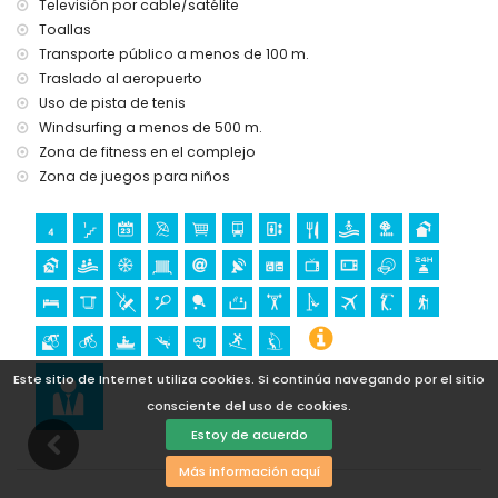
Televisión por cable/satélite
parque acuático (Agua Vera) (a menos de 10 kilómetros de
Toallas
la casa)
Transporte público a menos de 100 m.
Lugares de interés y cultura en San Juan de los Terreros,
Traslado al aeropuerto
Andalucía
Uso de pista de tenis
ruinas (a menos de 1000 metros del alojamiento)
Windsurfing a menos de 500 m.
castillo (Castillo San Juan de los Terreros), monumento (La
Zona de fitness en el complejo
Geoda) y lugar histórico (a menos de 5 kilómetros del
Zona de juegos para niños
alojamiento)
museo (Águilas), iglesia (Águilas) y edificio arquitectónico
(a menos de 25 kilómetros del alojamiento)
Deportes
senderismo, ciclismo de montaña, ciclismo, piragüismo,
buceo, esnórquel, surf y windsurf (a menos de 1000 metros
del apartamento)
golf (Aguilón Golf) (a menos de 5 kilómetros del
Este sitio de Internet utiliza cookies. Si continúa navegando por el sitio
apartamento)
consciente del uso de cookies.
Estoy de acuerdo
Más información aquí