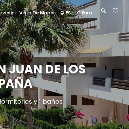
rvicio
Vista De Mapa
ES
€ Euro
 JUAN DE LOS
SPAÑA
ormitorios y 1 baños