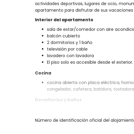
actividades deportivas, lugares de ocio, monu
apartamento para disfrutar de sus vacaciones 
Interior del apartamento
sala de estar/comedor con aire acondici
balcón cubierto
2 dormitorios y 1 baño
televisión por cable
lavadero con lavadora
El piso solo es accesible desde el exterior.
Cocina
cocina abierta con placa eléctrica, horno e
congelador, cafetera, batidora, tostadora
Dormitorios y baños
dormitorio con aire acondicionado, cam
dormitorio con aire acondicionado, 2 ca
Número de identificación oficial del alojamien
baño en suite con lavabo individual, duch
Exterior del apartamento