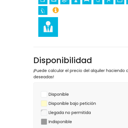
castillo, ruina, monumento y lugar histór
museo e iglesia (a menos de 25 kilómetro
Deportes
tenis, mountain bike, ciclismo, piragüism
metros del apartamento)
golf (Aguilón Golf) (a menos de 5 kilóm
Disponibilidad
¡Puede calcular el precio del alquiler haciendo c
deseadas!
Disponible
Disponible bajo petición
Llegada no permitida
Indisponible