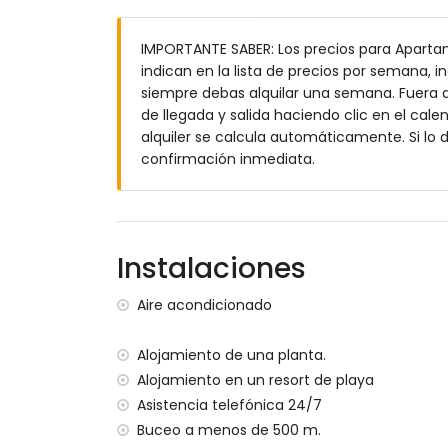
terreno cerrado
IMPORTANTE SABER: Los precios para Aparta
piscina comunitaria
indican en la lista de precios por semana, in
piscina infantil
siempre debas alquilar una semana. Fuera d
jardín comunitario con césped y árboles
de llegada y salida haciendo clic en el cale
terraza cubierta
alquiler se calcula automáticamente. Si lo
ducha exterior
confirmación inmediata.
zona de estar exterior y zona de comedor
plaza de aparcamiento privada cerrada
Más información
pueblo más cercano: San Juan de los Te
Instalaciones
orilla o costa más cercana a menos de 
playa más cercana: Playa Nardos (a men
Aire acondicionado
aeropuerto más cercano: Alicante (> 100 
segundo aeropuerto más cercano: Almerí
Alojamiento de una planta.
transporte público cercano: autobús a m
Alojamiento en un resort de playa
no se permiten mascotas
Asistencia telefónica 24/7
El edificio donde se encuentra el alojami
El alojamiento es muy adecuado para fami
Buceo a menos de 500 m.