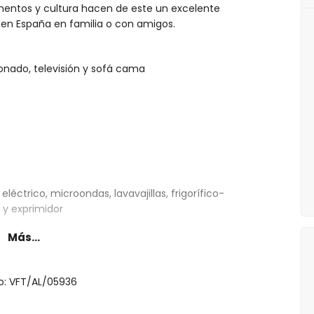
mentos y cultura hacen de este un excelente
en España en familia o con amigos.
onado, televisión y sofá cama
léctrico, microondas, lavavajillas, frigorífico-
 y exprimidor
Más...
a tamaño queen (de 200 por 160 cm) y baño en suite
mas individuales (de 200 por 80 cm)
to: VFT/AL/05936
a, inodoro y secador de pelo