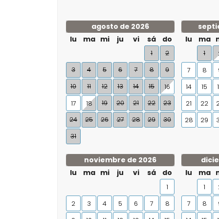
agosto de 2026
septi
lu
ma
mi
ju
vi
sá
do
lu
ma
1
2
1
3
4
5
6
7
8
9
7
8
10
11
12
13
14
15
16
14
15
19
20
21
22
23
17
18
21
22
24
25
26
27
28
29
30
28
29
31
noviembre de 2026
dici
lu
ma
mi
ju
vi
sá
do
lu
ma
1
1
2
3
4
5
6
7
8
7
8