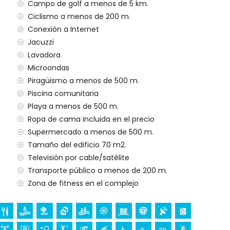
Campo de golf a menos de 5 km.
 en el precio de alquiler
Ciclismo a menos de 200 m.
Conexión a Internet
Jacuzzi
Lavadora
Microondas
Piragüismo a menos de 500 m.
idos en el precio de alquiler
Piscina comunitaria
Playa a menos de 500 m.
Ropa de cama incluida en el precio
costo adicional
Supermercado a menos de 500 m.
Tamaño del edificio 70 m2.
Televisión por cable/satélite
 sus vacaciones en San Juan de los Terreros,
Transporte público a menos de 200 m.
Zona de fitness en el complejo
 de la casa)
 10 kilómetros de la casa)
e los Terreros, Andalucía