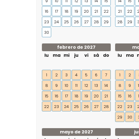
9
10
11
12
13
14
15
14
15
16
17
18
19
20
21
22
21
22
23
24
25
26
27
28
29
28
29
30
febrero de 2027
ma
lu
ma
mi
ju
vi
sá
do
lu
ma
1
2
3
4
5
6
7
1
2
8
9
10
11
12
13
14
8
9
15
16
17
18
19
20
21
15
16
22
23
24
25
26
27
28
22
23
29
30
mayo de 2027
ju