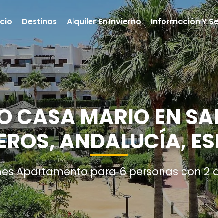
icio
Destinos
Alquiler En Invierno
Información Y Se
 CASA MARIO EN SAN
EROS, ANDALUCÍA, E
nes Apartamento para 6 personas con 2 d