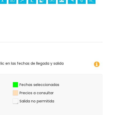
ico (a menos de 5 kilómetros del alojamiento)
s del alojamiento)
o, buceo, snorkel, surf y windsurf (a menos de 1000
etros del apartamento)
lic en las fechas de llegada y salida
Fechas seleccionadas
Precios a consultar
Salida no permitida