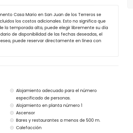
mento Casa Mario en San Juan de los Terreros se
cluidos los costos adicionales. Esto no significa que
e la temporada alta, puede elegir libremente su día
ndario de disponibilidad de las fechas deseadas, el
 desea, puede reservar directamente en línea con
 exterior
rreros (a menos de 1000 metros del apartamento)
500 metros del apartamento
os de 500 metros del apartamento)
Alojamiento adecuado para el número
kilómetros)
especificado de personas.
a/Murcia (a menos de 100 kilómetros del apartamento)
Alojamiento en planta número 1
enos de 200 metros y tren a menos de 15 kilómetros
Ascensor
Bares y restaurantes a menos de 500 m.
ento dispone de ascensor.
lias con niños.
Calefacción