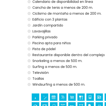
Calendario de disponibilidad en línea
Instalaciones y servicios privados incluidos
Cancha de tenis a menos de 200 m.
internet (WiFi)
Ciclismo de montaña a menos de 200 m.
aspiradora y plancha y tabla de planchar
Edificio con 3 plantas
ropa de cama y toallas
Jardín compartido
servicio de emergencia 24 horas
Lavavajillas
calefacción
Parking privado
Instalaciones y servicios comunitarios inclu
Piscina apta para niños
jacuzzi exterior
Pista de pádel
Restaurante disponible dentro del complejo
Instalaciones / servicios comunitarios con 
Snorkeling a menos de 500 m.
zona de fitness y pista de pádel
Surfing a menos de 500 m.
Televisión
Entretenimiento y actividades de ocio para
Andalucía
Toallas
Windsurfing a menos de 500 m.
paseo marítimo (a menos de 500 metros
parque acuático (Agua Vera) (a menos de
Lugares de interés y cultura en San Juan d