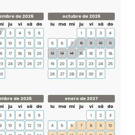
embre de 2026
octubre de 2026
mi
ju
vi
sá
do
lu
ma
mi
ju
vi
sá
do
2
3
4
5
6
1
2
3
4
8
9
10
11
9
10
11
12
13
5
6
7
12
13
14
16
17
18
19
20
15
16
17
18
23
24
25
26
27
19
20
21
22
23
24
25
30
26
27
28
29
30
31
embre de 2026
enero de 2027
mi
ju
vi
sá
do
lu
ma
mi
ju
vi
sá
do
2
3
4
5
6
1
2
3
9
10
11
12
13
4
5
6
7
8
9
10