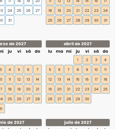
16
17
18
19
20
11
12
13
14
15
16
17
23
24
25
26
27
18
19
20
21
22
23
24
30
31
25
26
27
28
29
30
31
rzo de 2027
abril de 2027
mi
ju
vi
sá
do
lu
ma
mi
ju
vi
sá
do
1
2
3
4
3
4
5
6
7
5
6
7
8
9
10
11
10
11
12
13
14
12
13
14
15
16
17
18
17
18
19
20
21
19
20
21
22
23
24
25
24
25
26
27
28
26
27
28
29
30
31
nio de 2027
julio de 2027