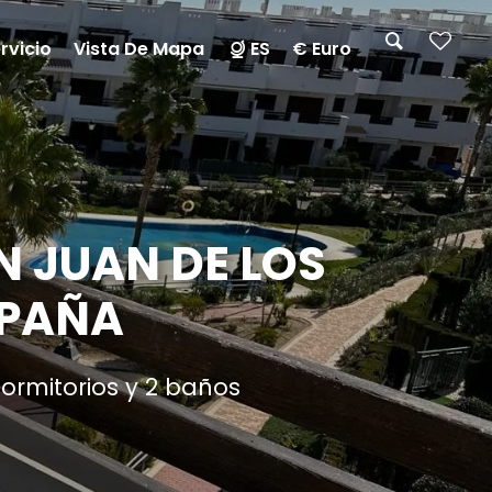
rvicio
Vista De Mapa
ES
€ Euro
 JUAN DE LOS
SPAÑA
ormitorios y 2 baños