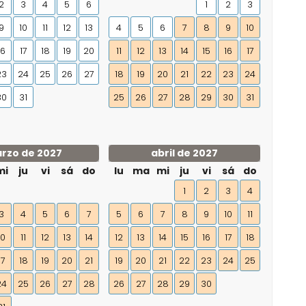
2
3
4
5
6
1
2
3
9
10
11
12
13
4
5
6
7
8
9
10
16
17
18
19
20
11
12
13
14
15
16
17
23
24
25
26
27
18
19
20
21
22
23
24
30
31
25
26
27
28
29
30
31
rzo de 2027
abril de 2027
mi
ju
vi
sá
do
lu
ma
mi
ju
vi
sá
do
1
2
3
4
3
4
5
6
7
5
6
7
8
9
10
11
10
11
12
13
14
12
13
14
15
16
17
18
17
18
19
20
21
19
20
21
22
23
24
25
24
25
26
27
28
26
27
28
29
30