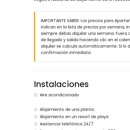
Exterior del apartamento
terreno cerrado
IMPORTANTE SABER: Los precios para Aparta
piscina comunitaria
indican en la lista de precios por semana, in
piscina para niños
siempre debas alquilar una semana. Fuera d
hermoso jardín con césped con muebles 
de llegada y salida haciendo clic en el cale
jardín comunitario con césped y árboles
alquiler se calcula automáticamente. Si lo
2 terrazas, una de las cuales está cubiert
confirmación inmediata.
barbacoa
Ducha exterior
zona de estar exterior y zona de comedor
plaza de aparcamiento cubierta privada
terraza en la azotea
Instalaciones
Más información
Aire acondicionado
pueblo más cercano: San Juan de los Te
orilla o costa más cercana a menos de 
Alojamiento de una planta.
playa más cercana: Playa Nardos (a men
Alojamiento en un resort de playa
aeropuerto más cercano: Alicante (> 100 
Asistencia telefónica 24/7
segundo aeropuerto más cercano: Almerí