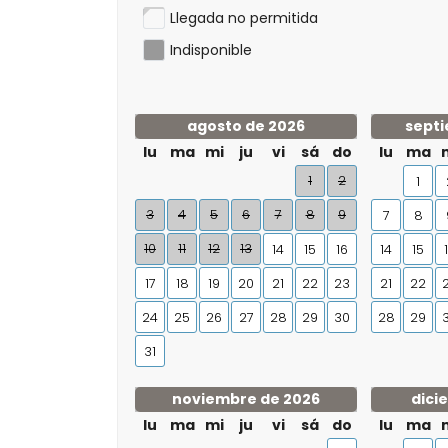
Llegada no permitida
Indisponible
agosto de 2026
septi
lu
ma
mi
ju
vi
sá
do
lu
ma
1
2
1
3
4
5
6
7
8
9
7
8
10
11
12
13
14
15
16
14
15
17
18
19
20
21
22
23
21
22
24
25
26
27
28
29
30
28
29
31
noviembre de 2026
dici
lu
ma
mi
ju
vi
sá
do
lu
ma