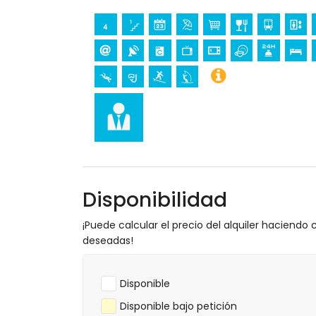
paseo marítimo (a menos de 500 metros
parque acuático (Agua Vera) (a menos de
Lugares de interés y cultura en San Juan d
castillo, ruina, monumento y lugar histór
museo e iglesia (a menos de 25 kilómetro
Deportes
tenis, ciclismo de montaña, ciclismo, pir
metros del apartamento)
golf (Aguilón Golf) (a menos de 5 kilóm
Disponibilidad
¡Puede calcular el precio del alquiler haciendo c
deseadas!
Disponible
Disponible bajo petición