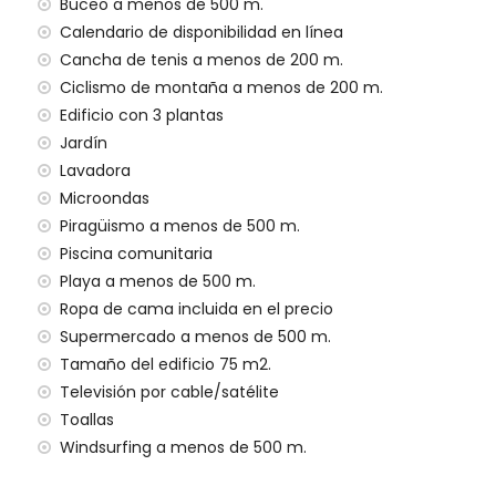
enos de 200 metros y tren a menos de 15 kilómetros
Buceo a menos de 500 m.
Calendario de disponibilidad en línea
ento tiene ascensor.
Cancha de tenis a menos de 200 m.
lias con niños.
Ciclismo de montaña a menos de 200 m.
en el precio del alquiler
Edificio con 3 plantas
Jardín
Lavadora
Microondas
Piragüismo a menos de 500 m.
Piscina comunitaria
Playa a menos de 500 m.
idos en el precio del alquiler
Ropa de cama incluida en el precio
Supermercado a menos de 500 m.
 cargo adicional
Tamaño del edificio 75 m2.
Televisión por cable/satélite
Toallas
 sus vacaciones en San Juan de los Terreros,
Windsurfing a menos de 500 m.