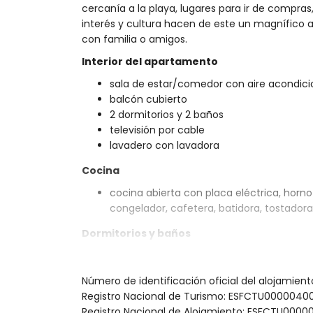
cercanía a la playa, lugares para ir de compras
interés y cultura hacen de este un magnífico 
con familia o amigos.
Interior del apartamento
sala de estar/comedor con aire acondicio
balcón cubierto
2 dormitorios y 2 baños
televisión por cable
lavadero con lavadora
Cocina
cocina abierta con placa eléctrica, horno e
congelador, cafetera, batidora, tostadora
Dormitorios y baños
dormitorio con aire acondicionado, cam
dormitorio con aire acondicionado y 2 c
Número de identificación oficial del alojamien
baño en suite con lavabo, ducha, inodoro
Registro Nacional de Turismo: ESFCTU0000
baño con lavabo, ducha e inodoro
Registro Nacional de Alojamiento: ESFCTU0