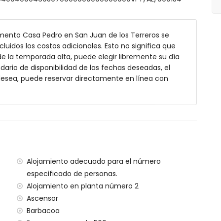
mento Casa Pedro en San Juan de los Terreros se
cluidos los costos adicionales. Esto no significa que
e la temporada alta, puede elegir libremente su día
de jardín y tumbonas
ndario de disponibilidad de las fechas deseadas, el
 desea, puede reservar directamente en línea con
a
 exterior
Alojamiento adecuado para el número
rreros (a menos de 1000 metros del apartamento)
especificado de personas.
500 metros del apartamento
Alojamiento en planta número 2
os de 500 metros del apartamento)
Ascensor
kilómetros)
Barbacoa
a/Murcia (a menos de 100 kilómetros del apartamento)