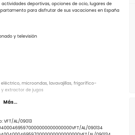
, actividades deportivas, opciones de ocio, lugares de
apartamento para disfrutar de sus vacaciones en España
nado y televisión
léctrico, microondas, lavavajillas, frigorífico-
 y extractor de jugos
Más...
a tamaño queen (200 por 160 cm) y baño en suite
amas individuales (200 por 80 cm)
to: VFT/AL/09013
 y secador de pelo
040040004695970000000000000000VFT/AL/090134
000040040004695970000000000000000VFT/AL/090134