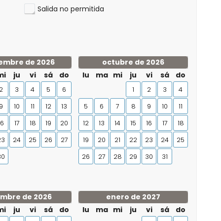
Salida no permitida
embre de 2026
octubre de 2026
mi
ju
vi
sá
do
lu
ma
mi
ju
vi
sá
do
2
3
4
5
6
1
2
3
4
9
10
11
12
13
5
6
7
8
9
10
11
16
17
18
19
20
12
13
14
15
16
17
18
23
24
25
26
27
19
20
21
22
23
24
25
30
26
27
28
29
30
31
embre de 2026
enero de 2027
mi
ju
vi
sá
do
lu
ma
mi
ju
vi
sá
do