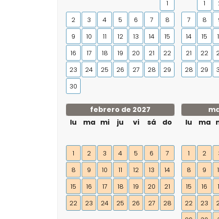
1
1
2
3
4
5
6
7
8
7
8
9
10
11
12
13
14
15
14
15
16
17
18
19
20
21
22
21
22
23
24
25
26
27
28
29
28
29
30
febrero de 2027
ma
lu
ma
mi
ju
vi
sá
do
lu
ma
1
2
3
4
5
6
7
1
2
8
9
10
11
12
13
14
8
9
15
16
17
18
19
20
21
15
16
22
23
24
25
26
27
28
22
23