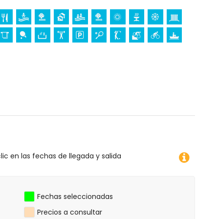
 de la casa)
 10 kilómetros de la casa)
e los Terreros, Andalucía
ico (a menos de 5 kilómetros del alojamiento)
s del alojamiento)
agüismo, buceo, snorkel, surf y windsurf (a menos de 1000
etros del apartamento)
lic en las fechas de llegada y salida
Fechas seleccionadas
Precios a consultar