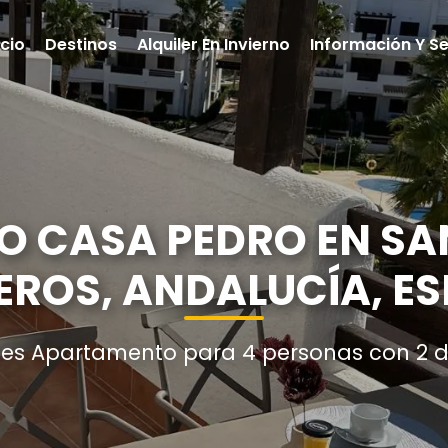
icio
Destinos
Alquiler En Invierno
Información Y Se
 CASA PEDRO EN SAN
EROS, ANDALUCÍA, E
nes Apartamento para 4 personas con 2 d