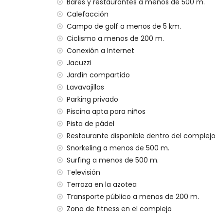
transporte público cercano: autobús a m
Bares y restaurantes a menos de 500 m.
no se permiten mascotas
Calefacción
El edificio donde se encuentra el alojami
Campo de golf a menos de 5 km.
El alojamiento es muy adecuado para fami
Ciclismo a menos de 200 m.
Instalaciones y servicios privados incluidos 
Conexión a Internet
Jacuzzi
internet (WiFi)
Jardín compartido
aspiradora, plancha y tabla de planchar
Lavavajillas
ropa de cama y toallas
servicio de emergencia 24 horas
Parking privado
calefacción por aire
Piscina apta para niños
Pista de pádel
Instalaciones y servicios comunitarios inclu
Restaurante disponible dentro del complejo
jacuzzi exterior
Snorkeling a menos de 500 m.
Instalaciones / servicios comunitarios con
Surfing a menos de 500 m.
Televisión
zona de fitness y pista de pádel
Terraza en la azotea
Entretenimiento y actividades de ocio para
Transporte público a menos de 200 m.
Andalucía
Zona de fitness en el complejo