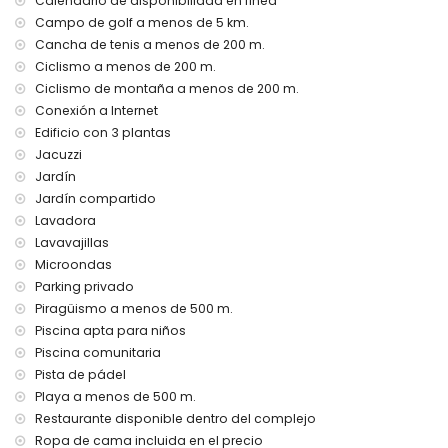
Calendario de disponibilidad en línea
El alojamiento es muy adecuado para familias con niños.
Campo de golf a menos de 5 km.
Servicios e instalaciones privadas incluidos en el precio del
Cancha de tenis a menos de 200 m.
alquiler
Ciclismo a menos de 200 m.
Ciclismo de montaña a menos de 200 m.
internet (WiFi)
aspiradora y plancha y tabla de planchar
Conexión a Internet
ropa de cama y toallas
Edificio con 3 plantas
servicio de emergencia 24 horas
Jacuzzi
calefacción
Jardín
Servicios e instalaciones comunitarias incluidos en el
Jardín compartido
precio del alquiler
Lavadora
Lavavajillas
jacuzzi exterior
Microondas
Servicios/instituciones comunitarios con cargo adicional
Parking privado
zona de fitness y pista de pádel
Piragüismo a menos de 500 m.
Piscina apta para niños
Entretenimiento y actividades de ocio para sus vacaciones
Piscina comunitaria
en San Juan de los Terreros, Andalucía
Pista de pádel
paseo marítimo (dentro de 500 metros de la casa)
Playa a menos de 500 m.
parque acuático (Agua Vera) (dentro de 10 kilómetros de la
Restaurante disponible dentro del complejo
casa)
Ropa de cama incluida en el precio