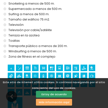
Lugares de interés y cultura en San Juan de los Terreros,
Snorkeling a menos de 500 m.
Andalucía
Supermercado a menos de 500 m.
castillo, ruina, monumento y lugar histórico (dentro de 5
Surfing a menos de 500 m.
kilómetros del alojamiento)
Tamaño del edificio 75 m2.
museo e iglesia (dentro de 25 kilómetros del alojamiento)
Televisión
Deportes
Televisión por cable/satélite
Terraza en la azotea
tenis, ciclismo de montaña, ciclismo, canotaje, buceo,
Toallas
esnórquel, surf y windsurf (dentro de 1000 metros del
apartamento)
Transporte público a menos de 200 m.
golf (Aguilón Golf) (dentro de 5 kilómetros del
Windsurfing a menos de 500 m.
apartamento)
Zona de fitness en el complejo
Este sitio de Internet utiliza cookies. Si continúa navegando por el sitio
consciente del uso de cookies.
Estoy de acuerdo
Más información aquí