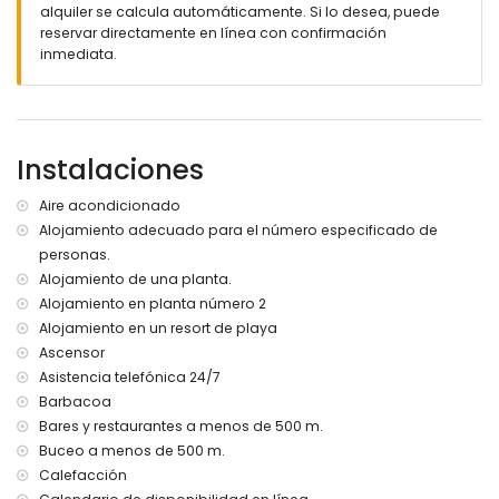
alquiler se calcula automáticamente. Si lo desea, puede
jardín comunitario con árboles
reservar directamente en línea con confirmación
2 terrazas, de las cuales 1 está cubierta
inmediata.
barbacoa
ducha exterior
zona de estar exterior y zona de comedor exterior
plaza de aparcamiento cubierta y privada
terraza en la azotea
Instalaciones
Más información
Aire acondicionado
pueblo más cercano: San Juan de los Terreros (dentro de
Alojamiento adecuado para el número especificado de
1000 metros del apartamento)
personas.
orilla o costa más cercana a menos de 500 metros del
apartamento
Alojamiento de una planta.
playa más cercana: Playa de Nardos (dentro de 500
Alojamiento en planta número 2
metros del apartamento)
Alojamiento en un resort de playa
aeropuerto más cercano: Alicante (> 100 kilómetros)
Ascensor
segundo aeropuerto más cercano: Almería/Murcia (dentro
Asistencia telefónica 24/7
de 100 kilómetros del apartamento)
Barbacoa
transporte público cercano: autobús a menos de 200
Bares y restaurantes a menos de 500 m.
metros y tren a menos de 15 kilómetros
no se permiten mascotas
Buceo a menos de 500 m.
El edificio donde se encuentra el alojamiento dispone de
Calefacción
ascensor.