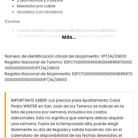
2 dormitorios y 2 baños
televisión por cable
lavadero con lavadora
Cocina
cocina abierta con placa eléctrica, horno eléctrico,
microondas, lavavajillas, refrigerador-congelador,
Más...
cafetera, batidora, tostadora y exprimidor
Dormitorios y baños
Número de identificación oficial del alojamiento: VFT/AL/09013
dormitorio con aire acondicionado, cama tamaño queen
Registro Nacional de Turismo: ESFCTU0000040040004695970000
(midiendo 200 por 160 cm) y baño en suite
000000000000VFT/AL/09013
dormitorio con aire acondicionado y 2 camas individuales
Registro Nacional de Alojamiento: ESFCTU0000040040004695970
(midiendo 200 por 80 cm)
000000000000000VFT/AL/09013
baño en suite con lavabo individual, ducha, inodoro y
secador de pelo
baño con lavabo individual, ducha e inodoro
IMPORTANTE SABER: Los precios para Apartamento Casa
Exterior del apartamento
Pedro WINTER en San Juan de los Terreros se indican en la
lista de precios por semana, incluidos los costos
parcela cerrada
adicionales. Esto no significa que siempre debas alquilar
piscina comunitaria
una semana. Fuera de la temporada alta, puede elegir
piscina infantil
libremente su día de llegada y salida haciendo clic en el
hermoso jardín con césped, muebles de jardín y
calendario de disponibilidad de las fechas deseadas, el
tumbonas