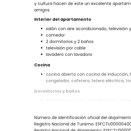
y cultura hacen de este un excelente apartam
amigos.
Interior del apartamento
salón con aire acondicionado, televisión
comedor
2 dormitorios y 2 baños
televisión por cable
lavadero con lavadora
Cocina
cocina abierta con cocina de inducción, ho
congelador, cafetera, tetera eléctrica, t
Dormitorios y baños
dormitorio con aire acondicionado, cama
dormitorio con aire acondicionado y 2 c
baño en suite con lavabo individual, duch
Número de identificación oficial del alojamien
baño con lavabo individual, ducha e inod
Registro Nacional de Turismo: ESFCTU00000
Exterior del apartamento
Registro Nacional de Alojamiento: ESFCTU0