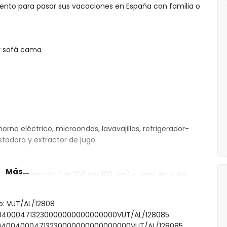
ento para pasar sus vacaciones en España con familia o
 y sofá cama
rno eléctrico, microondas, lavavajillas, refrigerador-
ostadora y extractor de jugo
Más...
 de matrimonio (de 200 por 160 cm) y baño en suite
amas individuales (de 200 por 80 cm)
a, inodoro y secador de pelo
to: VUT/AL/12808
oro
40040004713230000000000000000VUT/AL/128085
000040040004713230000000000000000VUT/AL/128085