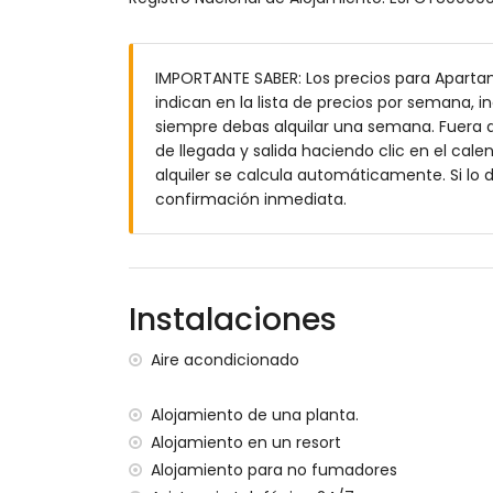
terreno cerrado
piscina comunitaria
IMPORTANTE SABER: Los precios para Apartam
piscina infantil
indican en la lista de precios por semana, in
jardín con grava y muebles de jardín co
siempre debas alquilar una semana. Fuera d
jardín comunitario con césped y árboles
de llegada y salida haciendo clic en el cale
parque infantil
alquiler se calcula automáticamente. Si lo
2 terrazas
confirmación inmediata.
cocina exterior y barbacoa
zona de estar exterior y zona de comedor
plaza de aparcamiento cubierta privada 
terraza en la azotea
Instalaciones
Más información
pueblo más cercano: San Juan de los Te
Aire acondicionado
orilla más cercana a 200 metros del ap
playa más cercana a 200 metros del ap
Alojamiento de una planta.
puerto más cercano: Villaricos (a 10 kil
Alojamiento en un resort
aeropuerto más cercano: Almería/Murcia
Alojamiento para no fumadores
segundo aeropuerto más cercano: Alicant