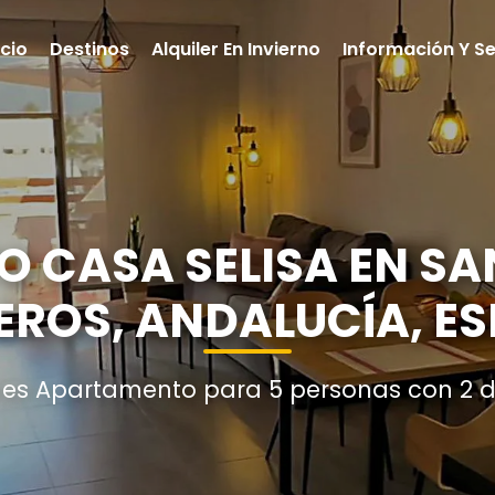
icio
Destinos
Alquiler En Invierno
Información Y Se
 CASA SELISA EN SAN
EROS, ANDALUCÍA, E
nes Apartamento para 5 personas con 2 d