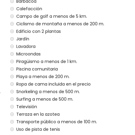
nos de 100 metros y tren a 15 kilómetros
Barbacoa
Calefacción
Campo de golf a menos de 5 km.
ento tiene ascensor.
Ciclismo de montaña a menos de 200 m.
lias con niños, sesiones de fotos y sesiones de yoga.
Edificio con 2 plantas
en el precio del alquiler
Jardín
Lavadora
Microondas
Piragüismo a menos de 1 km.
Piscina comunitaria
Playa a menos de 200 m.
Ropa de cama incluida en el precio
idos en el precio del alquiler
.
Snorkeling a menos de 500 m.
Surfing a menos de 500 m.
o adicional
Televisión
Terraza en la azotea
Transporte público a menos de 100 m.
argo adicional
Uso de pista de tenis