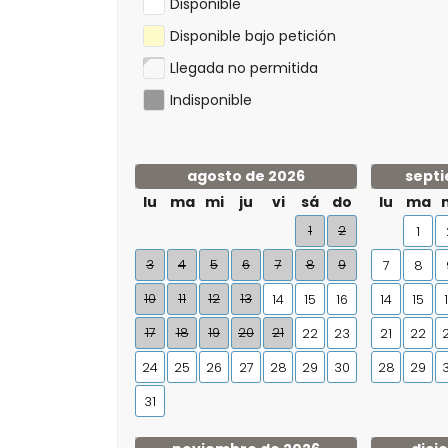
Disponible
Disponible bajo petición
Llegada no permitida
Indisponible
agosto de 2026
septi
lu
ma
mi
ju
vi
sá
do
lu
ma
1
2
1
3
4
5
6
7
8
9
7
8
10
11
12
13
14
15
16
14
15
17
18
19
20
21
22
23
21
22
24
25
26
27
28
29
30
28
29
31