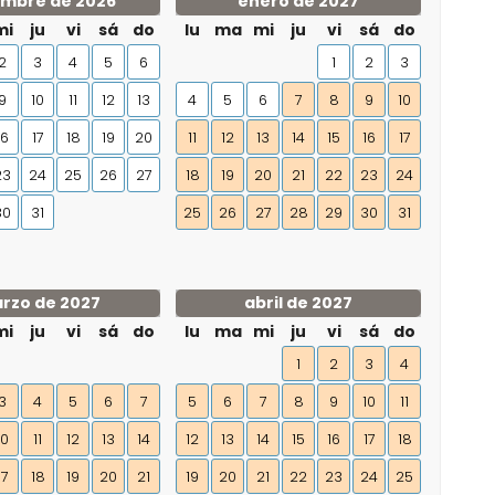
embre de 2026
enero de 2027
mi
ju
vi
sá
do
lu
ma
mi
ju
vi
sá
do
2
3
4
5
6
1
2
3
9
10
11
12
13
4
5
6
7
8
9
10
16
17
18
19
20
11
12
13
14
15
16
17
23
24
25
26
27
18
19
20
21
22
23
24
30
31
25
26
27
28
29
30
31
rzo de 2027
abril de 2027
mi
ju
vi
sá
do
lu
ma
mi
ju
vi
sá
do
1
2
3
4
3
4
5
6
7
5
6
7
8
9
10
11
10
11
12
13
14
12
13
14
15
16
17
18
17
18
19
20
21
19
20
21
22
23
24
25