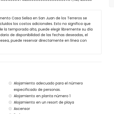
ento Casa Selisa en San Juan de los Terreros se
cluidos los costos adicionales. Esto no significa que
n tumbonas
e la temporada alta, puede elegir libremente su día
ndario de disponibilidad de las fechas deseadas, el
 desea, puede reservar directamente en línea con
 exterior
y cerrada
rreros (a menos de 1000 metros del apartamento)
Alojamiento adecuado para el número
artamento
especificado de personas.
artamento
Alojamiento en planta número 1
ómetros del apartamento)
Alojamiento en un resort de playa
 (a menos de 100 kilómetros del apartamento)
Ascensor
e (> 100 kilómetros)