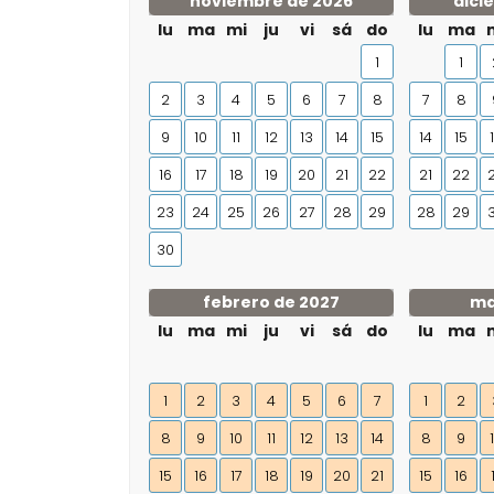
noviembre de 2026
dici
lu
ma
mi
ju
vi
sá
do
lu
ma
1
1
2
3
4
5
6
7
8
7
8
9
10
11
12
13
14
15
14
15
16
17
18
19
20
21
22
21
22
23
24
25
26
27
28
29
28
29
30
febrero de 2027
ma
lu
ma
mi
ju
vi
sá
do
lu
ma
1
2
3
4
5
6
7
1
2
8
9
10
11
12
13
14
8
9
15
16
17
18
19
20
21
15
16