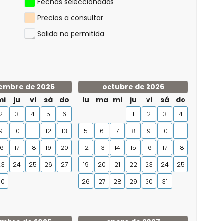
Fechas seleccionadas
Precios a consultar
Salida no permitida
embre de 2026
octubre de 2026
mi
ju
vi
sá
do
lu
ma
mi
ju
vi
sá
do
2
3
4
5
6
1
2
3
4
9
10
11
12
13
5
6
7
8
9
10
11
16
17
18
19
20
12
13
14
15
16
17
18
23
24
25
26
27
19
20
21
22
23
24
25
30
26
27
28
29
30
31