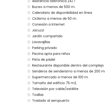
transporte público cercano: autobús a me
Asistencia telefónica 24/7
no se permite fumar
Buceo a menos de 500 m.
no se permiten mascotas
Calendario de disponibilidad en línea
El edificio donde se encuentra el alojami
Ciclismo a menos de 50 m.
El alojamiento es muy adecuado para fami
Conexión a Internet
Instalaciones y servicios privados incluidos 
Jacuzzi
Jardín compartido
internet (WiFi)
Lavavajillas
aspiradora y plancha y tabla de planchar
ropa de cama y toallas
Parking privado
servicio de emergencia 24 horas
Piscina apta para niños
calefacción por aire
Pista de pádel
Restaurante disponible dentro del complejo
Instalaciones y servicios comunitarios inclu
Senderos de senderismo a menos de 200 m
jacuzzi exterior
Supermercado a menos de 100 m.
Instalaciones y servicios privados con carg
Tamaño del edificio 75 m2.
Televisión por cable/satélite
servicio de aeropuerto
Toallas
Instalaciones/servicios comunitarios con c
Traslado al aeropuerto