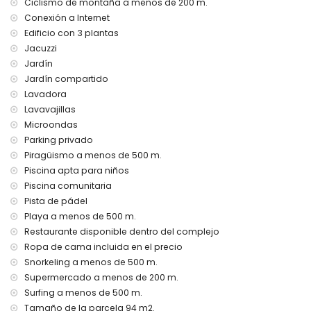
Ciclismo de montaña a menos de 200 m.
Instalaciones y servicios privados incluidos en el precio del
alquiler
Conexión a Internet
Edificio con 3 plantas
internet (WiFi)
Jacuzzi
aspiradora y plancha y tabla de planchar
ropa de cama y toallas
Jardín
calefacción por aire
Jardín compartido
Lavadora
Instalaciones y servicios comunitarios incluidos en el precio
Lavavajillas
del alquiler
Microondas
jacuzzi exterior
Parking privado
Instalaciones / servicios comunitarios con cargo adicional
Piragüismo a menos de 500 m.
Piscina apta para niños
zona de fitness y pista de pádel
Piscina comunitaria
Entretenimiento y actividades de ocio para sus vacaciones
Pista de pádel
en San Juan de los Terreros, Andalucía
Playa a menos de 500 m.
paseo marítimo (a menos de 500 metros de la casa)
Restaurante disponible dentro del complejo
parque acuático (Agua Vera) (a menos de 10 kilómetros de
Ropa de cama incluida en el precio
la casa)
Snorkeling a menos de 500 m.
Lugares de interés y cultura en San Juan de los Terreros,
Supermercado a menos de 200 m.
Andalucía
Surfing a menos de 500 m.
Tamaño de la parcela 94 m2.
castillo, ruina, monumento y lugar histórico (a menos de 5