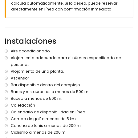
calcula automáticamente. Si lo desea, puede reservar
terraza cubierta
directamente en línea con confirmación inmediata.
ducha exterior
zona de estar exterior y zona de comedor exterior
plaza de aparcamiento cubierta privada
Más información
Instalaciones
pueblo más cercano: San Juan de los Terreros (a menos
de 1000 metros del apartamento)
Aire acondicionado
ribera o costa más cercana a menos de 500 metros del
Alojamiento adecuado para el número especificado de
apartamento
personas.
playa más cercana a menos de 500 metros del
apartamento
Alojamiento de una planta.
aeropuerto más cercano: Alicante (a más de 100
Ascensor
kilómetros)
Bar disponible dentro del complejo
segundo aeropuerto más cercano: Almería/Murcia (a
Bares y restaurantes a menos de 500 m.
menos de 100 kilómetros del apartamento)
Buceo a menos de 500 m.
transporte público cercano: autobús a menos de 200
Calefacción
metros y tren a menos de 15 kilómetros
Calendario de disponibilidad en línea
no se permiten mascotas
El edificio donde se encuentra el alojamiento dispone de
Campo de golf a menos de 5 km.
ascensor.
Cancha de tenis a menos de 200 m.
El alojamiento es muy adecuado para familias con niños.
Ciclismo a menos de 200 m.