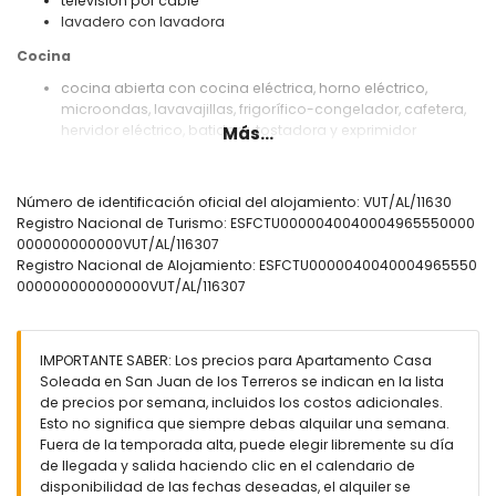
televisión por cable
lavadero con lavadora
Cocina
cocina abierta con cocina eléctrica, horno eléctrico,
microondas, lavavajillas, frigorífico-congelador, cafetera,
hervidor eléctrico, batidora, tostadora y exprimidor
Más...
Dormitorios y baños
dormitorio con aire acondicionado y cama queen size (de
Número de identificación oficial del alojamiento: VUT/AL/11630
200 por 160 cm)
Registro Nacional de Turismo: ESFCTU0000040040004965550000
2 dormitorios con aire acondicionado, cada uno con 2
000000000000VUT/AL/116307
camas individuales (de 200 por 90 cm)
Registro Nacional de Alojamiento: ESFCTU0000040040004965550
baño en suite con lavabo, ducha, inodoro y secador de
000000000000000VUT/AL/116307
pelo
baño con lavabo, ducha e inodoro
Exterior del apartamento
IMPORTANTE SABER: Los precios para Apartamento Casa
Soleada en San Juan de los Terreros se indican en la lista
parcela cerrada
de precios por semana, incluidos los costos adicionales.
piscina comunitaria
Esto no significa que siempre debas alquilar una semana.
piscina infantil
Fuera de la temporada alta, puede elegir libremente su día
jardín con grava y muebles de jardín con tumbonas
de llegada y salida haciendo clic en el calendario de
jardín comunitario con césped y árboles
disponibilidad de las fechas deseadas, el alquiler se
parque infantil