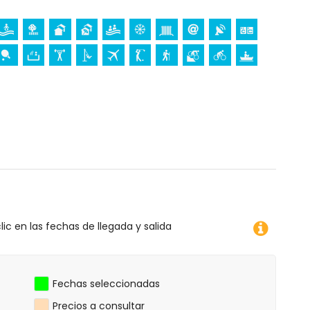
a sus vacaciones en San Juan de los Terreros,
de la casa)
0 kilómetros de la casa)
e los Terreros, Andalucía
iento)
os), monumento (La Geoda) y lugar histórico (dentro de 5
cio arquitectónico (dentro de 25 kilómetros del
lic en las fechas de llegada y salida
o, piragüismo, buceo, esnórquel, surf y windsurf (dentro
ros del apartamento)
Fechas seleccionadas
Precios a consultar