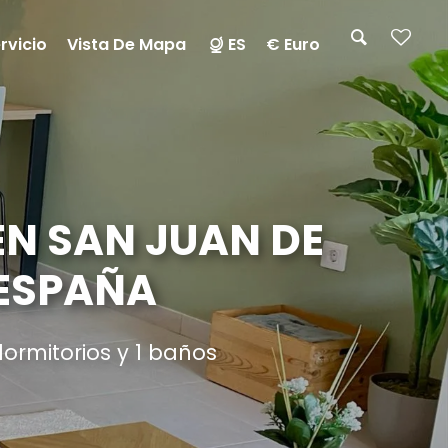
rvicio
Vista De Mapa
ES
€ Euro
N SAN JUAN DE
 ESPAÑA
ormitorios y 1 baños