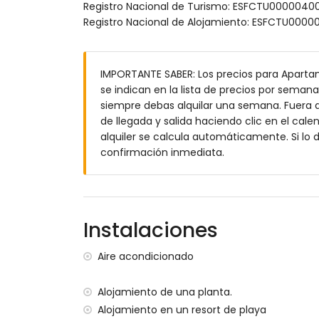
Exterior del apartamento
Registro Nacional de Turismo: ESFCTU00000
Registro Nacional de Alojamiento: ESFCTU0
terreno cerrado
piscina comunitaria
piscina infantil
IMPORTANTE SABER: Los precios para Aparta
jardín comunitario con césped y árboles
se indican en la lista de precios por semana,
parque infantil
siempre debas alquilar una semana. Fuera d
terraza cubierta
de llegada y salida haciendo clic en el cale
ducha exterior
alquiler se calcula automáticamente. Si lo
zona de comedor exterior
confirmación inmediata.
plaza de aparcamiento cubierta y cerrad
Más información
pueblo más cercano: San Juan de los Te
orilla más cercana dentro de 500 metro
Instalaciones
playa más cercana dentro de 500 metro
puerto más cercano: Villaricos (a menos
Aire acondicionado
aeropuerto más cercano: Almería/Murcia
segundo aeropuerto más cercano: Alicant
Alojamiento de una planta.
transporte público cercano: autobús a m
Alojamiento en un resort de playa
no se permite fumar