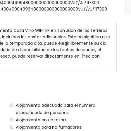
40040004996480000000000000000VUT/AL/117300
000040040004996480000000000000000VUT/AL/117300
mento Casa Vino WINTER en San Juan de los Terreros
 incluidos los costos adicionales. Esto no significa que
e la temporada alta, puede elegir libremente su día
ndario de disponibilidad de las fechas deseadas, el
 desea, puede reservar directamente en línea con
a comunitaria
rreros (a menos de 1000 metros del apartamento)
s del apartamento
s del apartamento
 de 10 kilómetros del apartamento)
Alojamiento adecuado para el número
 (a menos de 100 kilómetros del apartamento)
especificado de personas.
e (> 100 kilómetros)
Alojamiento en un resort
enos de 100 metros y tren a menos de 15 kilómetros
Alojamiento para no fumadores