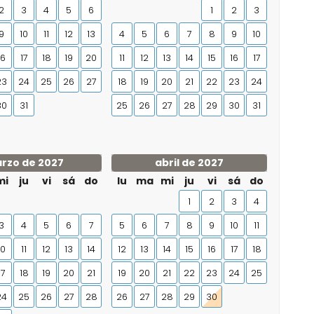
2
3
4
5
6
1
2
3
9
10
11
12
13
4
5
6
7
8
9
10
16
17
18
19
20
11
12
13
14
15
16
17
23
24
25
26
27
18
19
20
21
22
23
24
30
31
25
26
27
28
29
30
31
rzo de 2027
abril de 2027
mi
ju
vi
sá
do
lu
ma
mi
ju
vi
sá
do
1
2
3
4
3
4
5
6
7
5
6
7
8
9
10
11
10
11
12
13
14
12
13
14
15
16
17
18
17
18
19
20
21
19
20
21
22
23
24
25
24
25
26
27
28
26
27
28
29
30