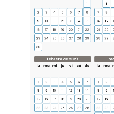
1
1
2
3
4
5
6
7
8
7
8
9
10
11
12
13
14
15
14
15
16
17
18
19
20
21
22
21
22
23
24
25
26
27
28
29
28
29
30
febrero de 2027
ma
lu
ma
mi
ju
vi
sá
do
lu
ma
1
2
3
4
5
6
7
1
2
8
9
10
11
12
13
14
8
9
15
16
17
18
19
20
21
15
16
22
23
24
25
26
27
28
22
23