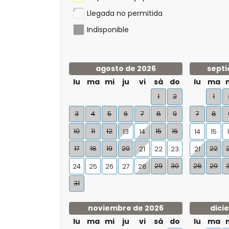
Llegada no permitida
Indisponible
agosto de 2026
septi
lu
ma
mi
ju
vi
sá
do
lu
ma
1
2
1
3
4
5
6
7
8
9
7
8
10
11
12
15
16
13
14
14
15
17
18
19
20
22
21
22
23
21
29
30
28
29
24
25
26
27
28
31
noviembre de 2026
dici
lu
ma
mi
ju
vi
sá
do
lu
ma