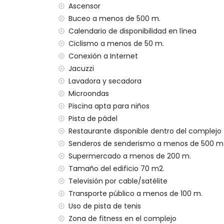
Ascensor
no se permiten mascotas
El edificio donde se encuentra el alojami
Buceo a menos de 500 m.
El alojamiento es muy adecuado para fami
Calendario de disponibilidad en línea
Ciclismo a menos de 50 m.
Instalaciones y servicios privados incluidos 
Conexión a Internet
internet (WiFi)
Jacuzzi
aspiradora y plancha y tabla de planchar
Lavadora y secadora
ropa de cama y toallas
Microondas
servicio de emergencia 24 horas
Piscina apta para niños
calefacción por aire
Pista de pádel
Instalaciones y servicios comunitarios inclu
Restaurante disponible dentro del complejo
jacuzzi exterior
Senderos de senderismo a menos de 500 m
Supermercado a menos de 200 m.
Instalaciones y servicios privados con carg
Tamaño del edificio 70 m2.
servicio de transporte al aeropuerto
Televisión por cable/satélite
Instalaciones/servicios comunitarios con c
Transporte público a menos de 100 m.
Uso de pista de tenis
zona de fitness, pista de tenis y pista de 
Zona de fitness en el complejo