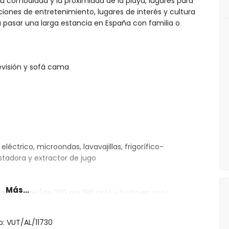
 Su comodidad y la proximidad de la playa, lugares para
ciones de entretenimiento, lugares de interés y cultura
pasar una larga estancia en España con familia o
levisión y sofá cama
léctrico, microondas, lavavajillas, frigorífico-
ostadora y extractor de jugo
Más...
 king size (de 200 por 180 cm) y baño en suite
amas individuales (de 200 por 90 cm)
dor de pelo
o: VUT/AL/11730