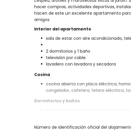
césped, árboles y maravillosas vistas al jardín.
hacer compras, actividades deportivas, instala
hacen de este un excelente apartamento para 
amigos.
Interior del apartamento
sala de estar con aire acondicionado, te
2 dormitorios y 1 baño
televisión por cable
lavadero con lavadora y secadora
Cocina
cocina abierta con placa eléctrica, horno e
congelador, cafetera, tetera eléctrica, t
Dormitorios y baños
dormitorio con aire acondicionado y cama
dormitorio con aire acondicionado y 2 c
baño en suite con ducha, inodoro y seca
Número de identificación oficial del alojamient