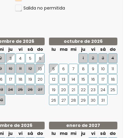
Salida no permitida
embre de 2026
octubre de 2026
mi
ju
vi
sá
do
lu
ma
mi
ju
vi
sá
do
2
1
2
3
4
3
4
5
6
9
10
11
12
13
5
6
7
8
9
10
11
16
17
18
19
20
12
13
14
15
16
17
18
23
24
25
26
27
19
20
21
22
23
24
25
30
26
27
28
29
30
31
embre de 2026
enero de 2027
mi
ju
vi
sá
do
lu
ma
mi
ju
vi
sá
do