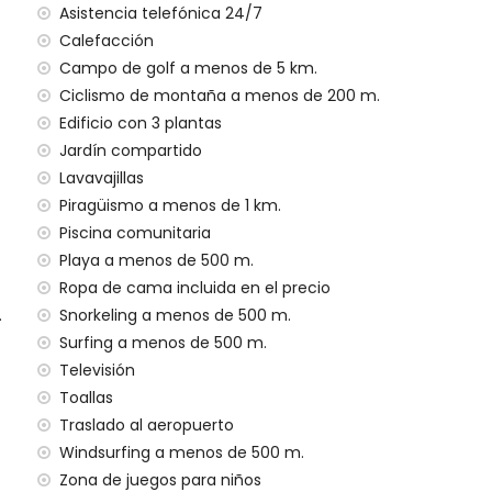
Asistencia telefónica 24/7
ento tiene ascensor.
Calefacción
lias con niños.
Campo de golf a menos de 5 km.
Ciclismo de montaña a menos de 200 m.
en el precio del alquiler
Edificio con 3 plantas
Jardín compartido
Lavavajillas
Piragüismo a menos de 1 km.
Piscina comunitaria
Playa a menos de 500 m.
idos en el precio del alquiler
Ropa de cama incluida en el precio
.
Snorkeling a menos de 500 m.
Surfing a menos de 500 m.
o adicional
Televisión
Toallas
argo adicional
Traslado al aeropuerto
Windsurfing a menos de 500 m.
pádel
Zona de juegos para niños