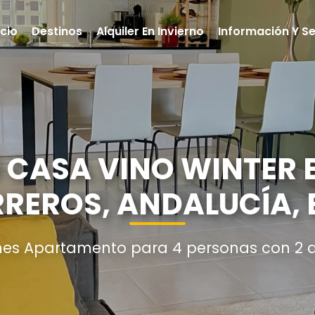
icio
Destinos
Alquiler En Invierno
Información Y Se
CASA VINO WINTER E
RREROS, ANDALUCÍA,
nes Apartamento para 4 personas con 2 d