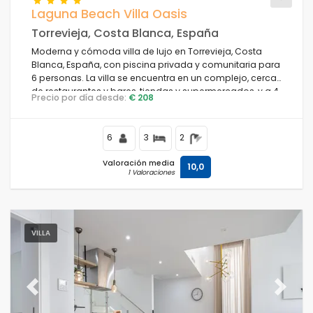
Laguna Beach Villa Oasis
Torrevieja, Costa Blanca, España
Moderna y cómoda villa de lujo en Torrevieja, Costa
Condiciones
Blanca, España, con piscina privada y comunitaria para
6 personas. La villa se encuentra en un complejo, cerca
de restaurantes y bares, tiendas y supermercados, y a 4
Precio por día desde:
€ 208
km de la playa.
Opciones
6
3
2
Valoración media
10,0
1 Valoraciones
Distancias
Confort
VILLA
Servicios
Previous
Next