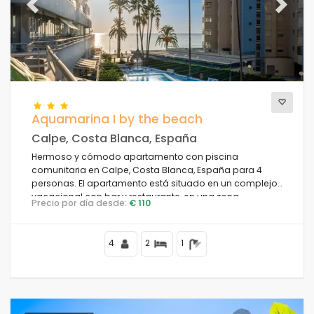
Previous
Next
Aquamarina I by the beach
Calpe, Costa Blanca, España
Hermoso y cómodo apartamento con piscina
comunitaria en Calpe, Costa Blanca, España para 4
personas. El apartamento está situado en un complejo
vacacional con bar y restaurante, en una zona
Precio por día desde:
€ 110
residencial de playa, cerca de tiendas y
supermercados, a 25 metros de la Playa de la Fossa, a 4
kilómetros del centro de Calpe y a 25 metros del Mar
4
2
1
Mediterráneo.