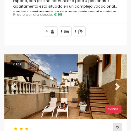
España, con piscina comunitaria para 4 personas. El
apartamento está situado en un complejo vacacional
con bar y restaurante, en una zona residencial de playa,
Precio por día desde:
€ 99
cerca de tiendas y supermercados, a 25 m de la playa
de la Fossa, a 3 km del centro de Calpe y a 25 m del mar
Mediterráneo.
4
1
1
CASA
Previous
Next
NUEVO