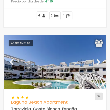
Precio por día desde:
€ 110
residencial de playa, cerca de tiendas y
supermercados, a 25 m de la playa de la Fosa y a 25 m
del mar Mediterráneo.
4
2
1
APARTAMENTO
Previous
Next
Laguna Beach Apartment
Torrevieja, Costa Blanca, España