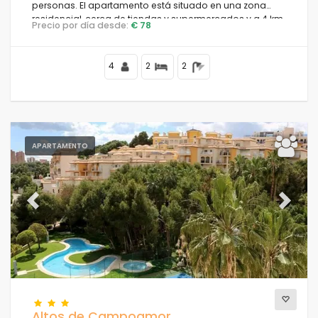
personas. El apartamento está situado en una zona
residencial, cerca de tiendas y supermercados y a 4 km
Precio por día desde:
€ 78
de la playa Cala la Mosca.
4
2
2
APARTAMENTO
Previous
Next
Altos de Campoamor