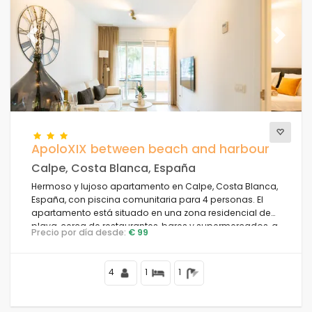
Previous
Next
ApoloXIX between beach and harbour
Calpe, Costa Blanca, España
Hermoso y lujoso apartamento en Calpe, Costa Blanca,
España, con piscina comunitaria para 4 personas. El
apartamento está situado en una zona residencial de
playa, cerca de restaurantes, bares y supermercados, a
Precio por día desde:
€ 99
1 km de la playa de la Fosa y a 0,5 km del Mar
Mediterráneo.
4
1
1