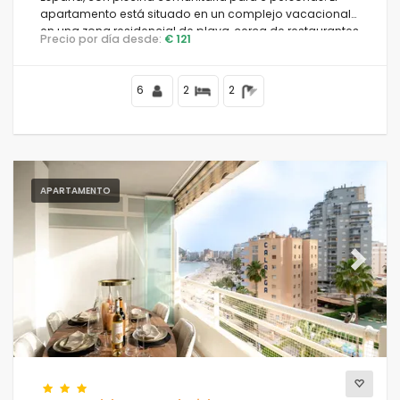
apartamento está situado en un complejo vacacional
en una zona residencial de playa, cerca de restaurantes
Precio por día desde:
€ 121
y bares, tiendas y supermercados, a 50 m de la playa
de la Fossa, a 4 km del centro de Calpe y a 50 m del Mar
Mediterráneo.
6
2
2
APARTAMENTO
Previous
Next