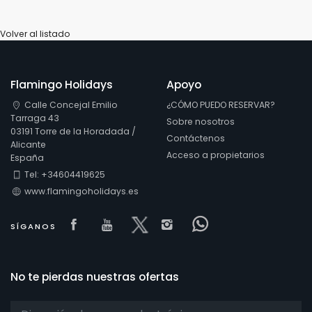
Volver al listado
Flamingo Holidays
Apoyo
Calle Concejal Emilio
¿CÓMO PUEDO RESERVAR?
Tarraga 43
Sobre nosotros
03191 Torre de la Horadada /
Contáctenos
Alicante
Acceso a propietarios
España
Tel: +34604419625
www.flamingoholidays.es
Visit our Facebook page
Visit our youtube page
Visit our x page
Visit our isntagram 
Visit our Faceb
SÍGANOS
No te pierdas nuestras ofertas