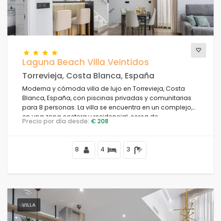
Vistas
Laguna Beach Villa Veintidos
Categorías adicionales
Torrevieja, Costa Blanca, España
Moderna y cómoda villa de lujo en Torrevieja, Costa
Blanca, España, con piscinas privadas y comunitarias
para 8 personas. La villa se encuentra en un complejo,
en una zona costera y residencial, cerca de
Precio por día desde:
€ 208
restaurantes y bares, tiendas y supermercados, y a 4 km
de la playa.
8
4
3
VILLA