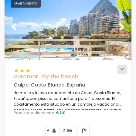
APARTAMENTO
Previous
Next
Voramar I by the beach
Calpe, Costa Blanca, España
Hermoso y lujoso apartamento en Calpe, Costa Blanca,
España, con piscina comunitaria para 4 personas. El
apartamento está situado en un complejo vacacional
con bar y restaurante, en una zona residencial de playa,
Precio por día desde:
€ 110
cerca de tiendas y supermercados, a 25 metros de la
playa de la Fosa, a 3 kilómetros del centro de Calpe y a
25 metros del mar Mediterráneo.
4
2
1