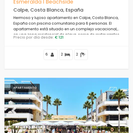
Esmeralda I Beachside
Calpe, Costa Blanca, España
Hermoso y lujoso apartamento en Calpe, Costa Blanca,
España con piscina comunitaria para 6 personas. El
apartamento está situado en un complejo vacacional,
en una zona residencial de playa, cerca de restaurantes
Precio por día desde:
€ 121
y bares, tiendas y supermercados, a 50 m de la playa
de la Fossa, a 4 km del centro de Calpe y a 50 m del mar
Mediterráneo.
6
2
2
APARTAMENTO
Previous
Next