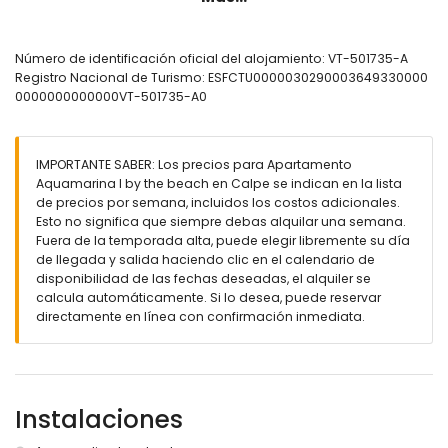
cocina con placa eléctrica, horno eléctrico, microondas,
lavavajillas, refrigerador, congelador, cafetera, hervidor
eléctrico y tostadora
Número de identificación oficial del alojamiento: VT-501735-A
Registro Nacional de Turismo: ESFCTU0000030290003649330000
Dormitorios y baños
0000000000000VT-501735-A0
dormitorio con aire acondicionado y cama king size (de
200 por 180 cm)
dormitorio con aire acondicionado y 2 camas individuales
IMPORTANTE SABER: Los precios para Apartamento
(de 200 por 90 cm)
Aquamarina I by the beach en Calpe se indican en la lista
baño con lavabo simple, ducha, bidé, inodoro y secador
de precios por semana, incluidos los costos adicionales.
de pelo
Esto no significa que siempre debas alquilar una semana.
Exterior del apartamento
Fuera de la temporada alta, puede elegir libremente su día
de llegada y salida haciendo clic en el calendario de
piscina comunitaria de 20 m x 12 m y 2 m de profundidad
disponibilidad de las fechas deseadas, el alquiler se
piscina infantil
calcula automáticamente. Si lo desea, puede reservar
terraza cubierta
directamente en línea con confirmación inmediata.
ducha exterior
zona de comedor al aire libre
Más información
pueblo más cercano: centro de Calpe (a menos de 4
Instalaciones
kilómetros del apartamento)
orilla o ribera más cercana: Mar Mediterráneo (a menos de