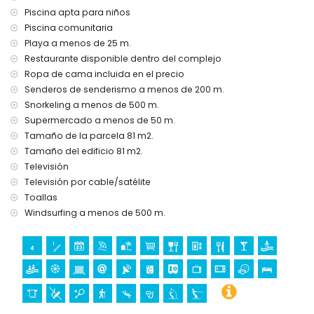
en Calpe, Costa Blanca
Piscina apta para niños
Piscina comunitaria
discoteca, club nocturno, bar y paseo marítimo (a menos
Playa a menos de 25 m.
de 500 metros de la casa)
parque de atracciones (Family Park Calpe) (a menos de 5
Restaurante disponible dentro del complejo
kilómetros de la casa)
Ropa de cama incluida en el precio
Senderos de senderismo a menos de 200 m.
Deportes
Snorkeling a menos de 500 m.
senderismo, buceo, snorkel, windsurf y esquí acuático (a
Supermercado a menos de 50 m.
menos de 1000 metros del apartamento)
Tamaño de la parcela 81 m2.
tenis (a menos de 5 kilómetros del apartamento)
Tamaño del edificio 81 m2.
golf (Club de Golf Ifach) y equitación (a menos de 10
Televisión
kilómetros del apartamento)
Televisión por cable/satélite
aparcamiento gratuito en la calle, a excepcion de los
Toallas
meses de julio y agosto
Windsurfing a menos de 500 m.
aparcamiento exterior gratuito a 6 minutos a pie del
apartamento