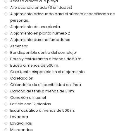
Acceso directo a la playa
25 metros del apartamento)
Aire acondicionado (3 unidades)
acceso directo a la playa (Playa de la Fossa)
Alojamiento adecuado para el número especificado de
puerto más cercano: Puerto de Calpe (a menos de 1000
metros del apartamento)
personas.
parque más cercano: Parque Natural del Peñón de Ifach (a
Alojamiento de una planta.
menos de 2 kilómetros del apartamento)
Alojamiento en planta número 2
aeropuerto más cercano: Aeropuerto de Alicante a 80 km
Alojamiento para no fumadores
(a menos de 100 kilómetros del apartamento)
Ascensor
segundo aeropuerto más cercano: Aeropuerto de Valencia
Bar disponible dentro del complejo
a 124 km (a más de 100 kilómetros)
Bares y restaurantes a menos de 50 m.
no se permite fumar
no se admiten mascotas
Buceo a menos de 500 m.
El edificio donde se encuentra el alojamiento tiene
Caja fuerte disponible en el alojamiento
ascensor.
Calefacción
El alojamiento es muy adecuado para familias con niños
Calendario de disponibilidad en línea
Instalaciones y servicios incluidos en el precio del alquiler
Cancha de tenis a menos de 3 km.
del apartamento
Conexión a Internet
Edificio con 12 plantas
internet (WiFi)
aspiradora
Esquí acuático a menos de 500 m.
ropa de cama, toallas y cuna para niños
Lavadora
calefacción por aire y aire acondicionado
Lavavajillas
Microondas
Actividades de entretenimiento y ocio para sus vacaciones