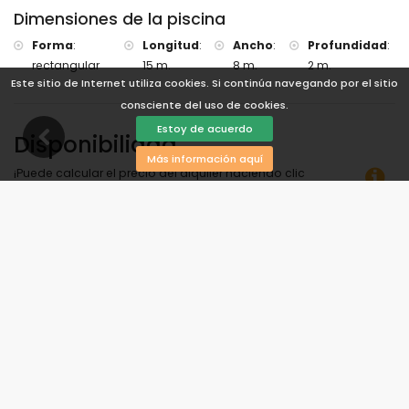
Dimensiones de la piscina
Forma
:
Longitud
:
Ancho
:
Profundidad
:
rectangular
15 m.
8 m.
2 m.
Este sitio de Internet utiliza cookies. Si continúa navegando por el sitio
consciente del uso de cookies.
Estoy de acuerdo
Disponibilidad
Más información aquí
¡Puede calcular el precio del alquiler haciendo clic
en las fechas de llegada y salida deseadas!
Disponible
Fechas seleccionadas
Disponible bajo petición
Precios a consultar
Llegada no permitida
Salida no permitida