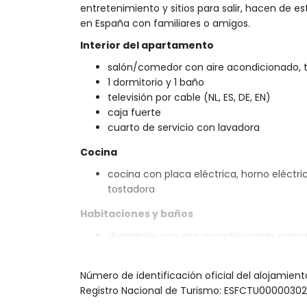
entretenimiento y sitios para salir, hacen de
en España con familiares o amigos.
Interior del apartamento
salón/comedor con aire acondicionado, t
1 dormitorio y 1 baño
televisión por cable (NL, ES, DE, EN)
caja fuerte
cuarto de servicio con lavadora
Cocina
cocina con placa eléctrica, horno eléctrico
tostadora
Habitaciones y baños
dormitorio con aire acondicionado, cama
cm)
baño con lavabo, ducha, inodoro y secad
Número de identificación oficial del alojamien
Exterior del apartamento
Registro Nacional de Turismo: ESFCTU0000