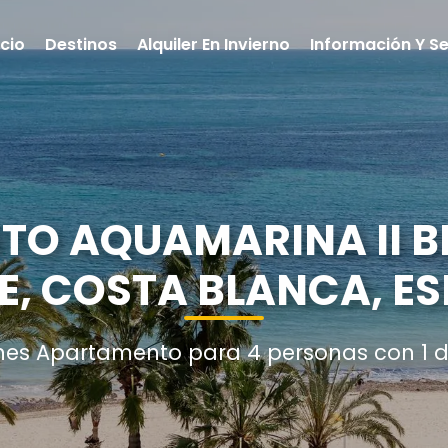
icio
Destinos
Alquiler En Invierno
Información Y Se
O AQUAMARINA II B
E, COSTA BLANCA, E
nes Apartamento para 4 personas con 1 d