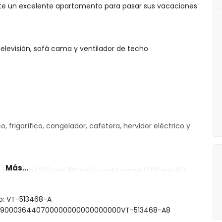
 este un excelente apartamento para pasar sus vacaciones
elevisión, sofá cama y ventilador de techo
, frigorífico, congelador, cafetera, hervidor eléctrico y
Más...
 king-size (200 por 180 cm) y sofá cama (200 por 160
or de pelo
to: VT-513468-A
0302900036440700000000000000000VT-513468-A8