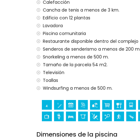
internet (WiFi)
Calefacción
aspiradora y plancha con tabla de planc
Cancha de tenis a menos de 3 km.
ropa de cama, toallas y cama/cuna para
Edificio con 12 plantas
calefacción por aire y aire acondicionad
Lavadora
Instalaciones y servicios con cargo adicion
Piscina comunitaria
Restaurante disponible dentro del complejo
servicio de limpieza
Senderos de senderismo a menos de 200 m
Actividades de entretenimiento y ocio par
Snorkeling a menos de 500 m.
discoteca, club nocturno, bar y paseo m
Tamaño de la parcela 54 m2.
parque de atracciones (Family Park Calp
Televisión
Toallas
Deportes
Windsurfing a menos de 500 m.
senderismo, buceo, snorkel, windsurf y e
apartamento)
tenis (a menos de 5 kilómetros del apar
golf (Club de Golf Ifach) y equitación (
Dimensiones de la piscina