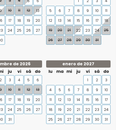
2
3
4
5
6
1
2
3
4
10
11
12
9
13
5
6
7
8
9
10
11
16
17
18
19
20
12
13
14
15
16
17
18
19
20
21
25
23
24
25
26
27
22
23
24
26
27
28
29
30
31
30
embre de 2026
enero de 2027
mi
ju
vi
sá
do
lu
ma
mi
ju
vi
sá
do
2
3
4
5
6
1
2
3
9
10
11
12
13
4
5
6
7
8
9
10
16
17
18
19
20
11
12
13
14
15
16
17
23
24
25
26
27
18
19
20
21
22
23
24
30
31
25
26
27
28
29
30
31