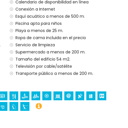
Calendario de disponibilidad en línea
har
Conexión a Internet
 niños
Esquí acuático a menos de 500 m.
o
Piscina apta para niños
al
Playa a menos de 25 m.
Ropa de cama incluida en el precio
.
Servicio de limpieza
a sus vacaciones en Calpe, Costa Blanca
Supermercado a menos de 200 m.
arítimo (a menos de 500 metros de la casa)
Tamaño del edificio 54 m2.
e) (a menos de 5 kilómetros de la casa)
Televisión por cable/satélite
Transporte público a menos de 200 m.
squí acuático (a menos de 1000 metros del
tamento)
a menos de 10 kilómetros del apartamento)