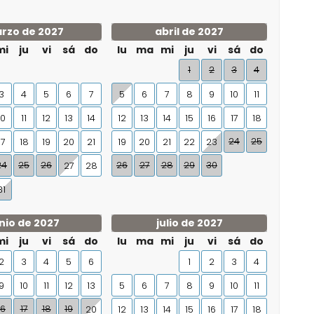
rzo de 2027
abril de 2027
mi
ju
vi
sá
do
lu
ma
mi
ju
vi
sá
do
1
2
3
4
3
4
5
6
7
5
6
7
8
9
10
11
10
11
12
13
14
12
13
14
15
16
17
18
24
25
17
18
19
20
21
19
20
21
22
23
24
25
26
26
27
28
29
30
27
28
31
nio de 2027
julio de 2027
mi
ju
vi
sá
do
lu
ma
mi
ju
vi
sá
do
2
3
4
5
6
1
2
3
4
9
10
11
12
13
5
6
7
8
9
10
11
16
17
18
19
20
12
13
14
15
16
17
18