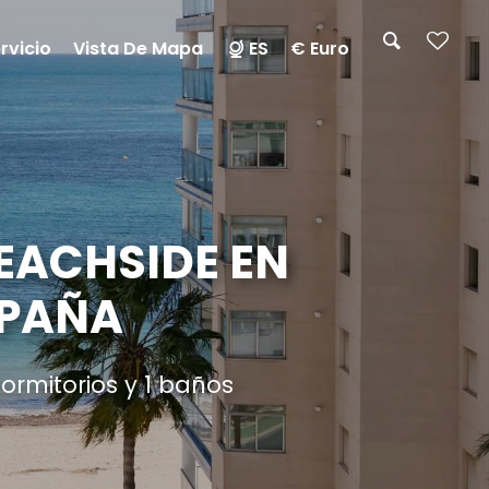
rvicio
Vista De Mapa
ES
€ Euro
EACHSIDE EN
SPAÑA
ormitorios y 1 baños