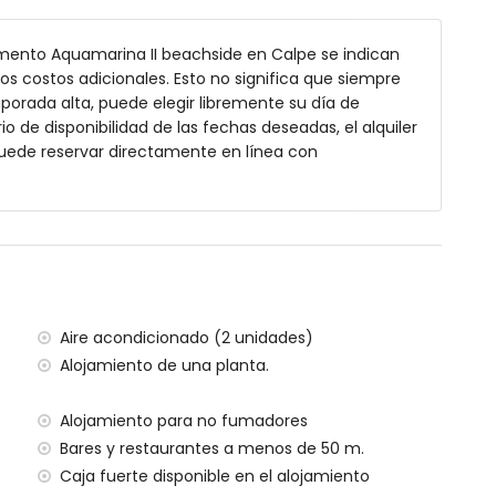
m de profundidad
mento Aquamarina II beachside en Calpe se indican
 los costos adicionales. Esto no significa que siempre
porada alta, puede elegir libremente su día de
io de disponibilidad de las fechas deseadas, el alquiler
 menos de 2 kilómetros del apartamento)
puede reservar directamente en línea con
rráneo (a menos de 25 metros del apartamento)
ssa)
 menos de 1000 metros del apartamento)
Ifach (a menos de 1000 metros del apartamento)
licante a 80 km (a menos de 100 kilómetros del
rto de Valencia a 124 km (> 100 kilómetros)
00 metros
Aire acondicionado (2 unidades)
Alojamiento de una planta.
ento tiene ascensor.
Alojamiento para no fumadores
ilias con niños
Bares y restaurantes a menos de 50 m.
ecio del alquiler del apartamento
Caja fuerte disponible en el alojamiento