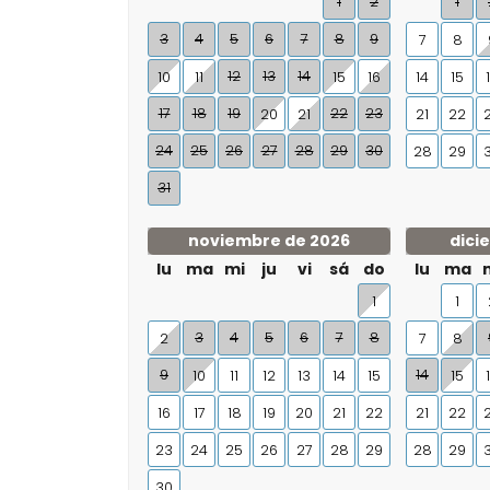
1
2
1
3
4
5
6
7
8
9
7
8
12
13
14
10
11
15
16
14
15
17
18
19
22
23
20
21
21
22
24
25
26
27
28
29
30
28
29
31
noviembre de 2026
dici
lu
ma
mi
ju
vi
sá
do
lu
ma
1
1
3
4
5
6
7
8
2
7
8
9
14
10
11
12
13
14
15
15
16
17
18
19
20
21
22
21
22
23
24
25
26
27
28
29
28
29
30