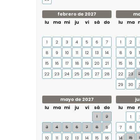
febrero de 2027
ma
lu
ma
mi
ju
vi
sá
do
lu
ma
1
2
3
4
5
6
7
1
2
8
9
10
11
12
13
14
8
9
15
16
17
18
19
20
21
15
16
22
23
24
25
26
27
28
22
23
29
30
mayo de 2027
ju
lu
ma
mi
ju
vi
sá
do
lu
ma
1
2
1
3
4
5
6
7
8
9
7
8
15
10
11
12
13
14
15
16
14