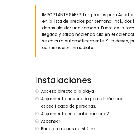
piscina comunitaria de 20 m x 12 m y 2 
piscina infantil
IMPORTANTE SABER: Los precios para Aparta
ducha al aire libre
en la lista de precios por semana, incluidos
Más información
debas alquilar una semana. Fuera de la tem
llegada y salida haciendo clic en el calendar
pueblo más cercano: centro de Calpe (a
se calcula automáticamente. Si lo desea, 
costa o ribera más cercana: Mar Medite
confirmación inmediata.
acceso directo a la playa (Playa de La Fo
puerto más cercano: Puerto de Calpe (a
parque más cercano: Parque Natural de 
aeropuerto más cercano: Aeropuerto de A
apartamento)
Instalaciones
segundo aeropuerto más cercano: Aeropue
transporte público cercano: autobús a 2
Acceso directo a la playa
no se permite fumar
Alojamiento adecuado para el número
no se permiten mascotas
especificado de personas.
El edificio donde se encuentra el alojami
Alojamiento en planta número 2
El alojamiento es muy adecuado para fam
Ascensor
Instalaciones y servicios incluidos en el pr
Buceo a menos de 500 m.