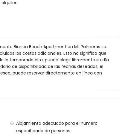
alquiler.
mediante una escalera exterior
as a la piscina, al jardín y a la calle
.
e Equipada
amento Bianca Beach Apartment en Mil Palmeras se
cluidos los costos adicionales. Esto no significa que
rio para preparar sus comidas:
e la temporada alta, puede elegir libremente su día
ndario de disponibilidad de las fechas deseadas, el
 desea, puede reservar directamente en línea con
Alojamiento adecuado para el número
especificado de personas.