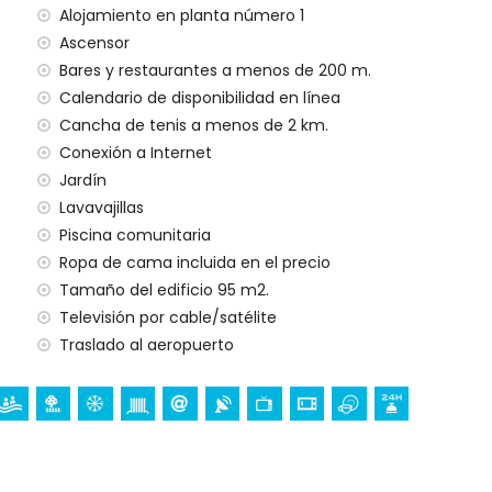
Alojamiento en planta número 1
Ascensor
ños
Bares y restaurantes a menos de 200 m.
Calendario de disponibilidad en línea
150 x 200 cm)
Cancha de tenis a menos de 2 km.
00 cm)
Conexión a Internet
Jardín
Lavavajillas
 y secador de pelo
Piscina comunitaria
 y secador de pelo
Ropa de cama incluida en el precio
Tamaño del edificio 95 m2.
Televisión por cable/satélite
a al Aire Libre
Traslado al aeropuerto
sped