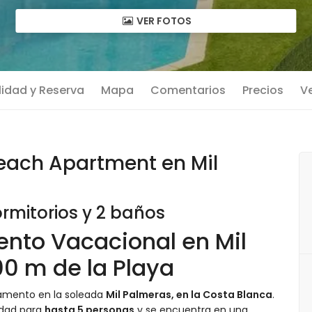
VER FOTOS
lidad y Reserva
Mapa
Comentarios
Precios
Ve
ach Apartment en Mil
rmitorios y 2 baños
ento Vacacional en Mil
00 m de la Playa
tamento en la soleada
Mil Palmeras, en la Costa Blanca
.
idad para
hasta 5 personas
y se encuentra en una