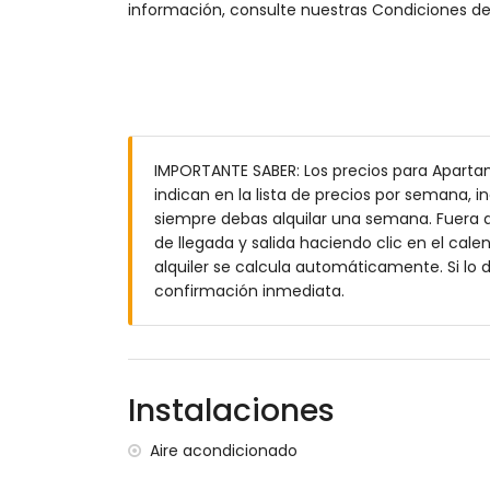
información, consulte nuestras Condiciones de 
La primera planta superior es accesible 
Desde el apartamento se disfrutan
bonitas vist
🍳 Cocina Totalment
IMPORTANTE SABER: Los precios para Apart
indican en la lista de precios por semana, in
La cocina americana dispone de todo lo necesa
siempre debas alquilar una semana. Fuera d
Placa eléctrica y horno
de llegada y salida haciendo clic en el cale
alquiler se calcula automáticamente. Si lo
Microondas
confirmación inmediata.
Lavavajillas
Frigorífico con congelador
Cafetera
Instalaciones
Hervidor de agua
Batidora y tostadora
Aire acondicionado