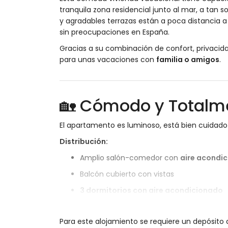
tranquila zona residencial junto al mar, a tan s
y agradables terrazas están a poca distancia a 
sin preocupaciones en España.
Gracias a su combinación de confort, privacid
para unas vacaciones con
familia o amigos
.
🏡 Cómodo y Totalm
El apartamento es luminoso, está bien cuidado
Distribución:
Amplio salón-comedor con
aire acondi
Balcón cubierto con vistas
3 dormitorios con aire acondicionado
2 baños modernos
Para este alojamiento se requiere un depósito
Televisión vía satélite