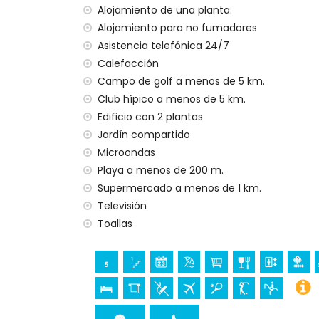
Alojamiento de una planta.
Alojamiento para no fumadores
🛏️ Dormitorios y Ba
Asistencia telefónica 24/7
Calefacción
2 dormitorios con
cama de matrimonio
(
Campo de golf a menos de 5 km.
1 dormitorio con
cama individual
(90 x 2
Club hípico a menos de 5 km.
Baños:
Edificio con 2 plantas
Jardín compartido
Baño en suite con ducha, lavabo, inodoro
Microondas
Segundo baño con ducha, lavabo, inodoro
Playa a menos de 200 m.
Supermercado a menos de 1 km.
Televisión
🌴 Disfrutar de la Vid
Toallas
Aproveche al máximo el clima mediterráneo:
Gran
piscina comunitaria
Jardín comunitario bien cuidado con cé