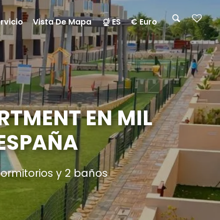
rvicio
Vista De Mapa
ES
€ Euro
TMENT EN MIL
 ESPAÑA
ormitorios y 2 baños