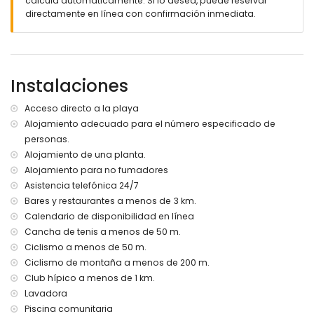
calcula automáticamente. Si lo desea, puede reservar
directamente en línea con confirmación inmediata.
Cuna para bebé (bajo petición)
Ocio y deportes en los alrededores
Pista de tenis en el complejo
Instalaciones
A menos de 1 km: tenis, equitación, ciclismo de montaña y
bicicleta
Acceso directo a la playa
Bares y vida nocturna a menos de 5 km
Alojamiento adecuado para el número especificado de
🚭 No se permite fumar. Por favor, consúltenos sobre mascotas.
personas.
Este apartamento es
especialmente adecuado para familias
Alojamiento de una planta.
con niños
gracias a su entorno seguro y familiar.
Alojamiento para no fumadores
Asistencia telefónica 24/7
Bares y restaurantes a menos de 3 km.
Calendario de disponibilidad en línea
Cancha de tenis a menos de 50 m.
Ciclismo a menos de 50 m.
Ciclismo de montaña a menos de 200 m.
Club hípico a menos de 1 km.
Lavadora
Piscina comunitaria