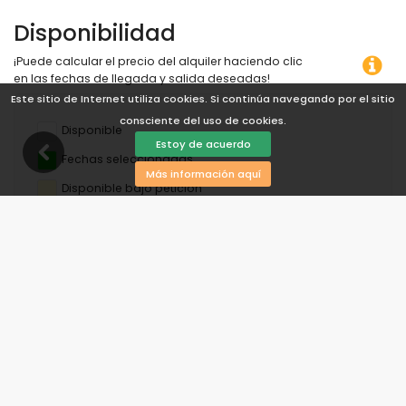
Disponibilidad
¡Puede calcular el precio del alquiler haciendo clic
en las fechas de llegada y salida deseadas!
Este sitio de Internet utiliza cookies. Si continúa navegando por el sitio
consciente del uso de cookies.
Disponible
Estoy de acuerdo
Fechas seleccionadas
Más información aquí
Disponible bajo petición
Precios a consultar
Llegada no permitida
Salida no permitida
Indisponible
agosto de 2026
lu
ma
mi
ju
vi
sá
do