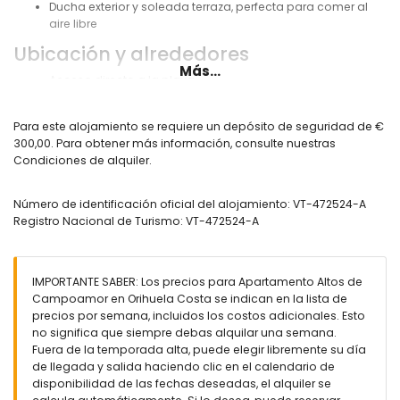
Ducha exterior y soleada terraza, perfecta para comer al
aire libre
Ubicación y alrededores
Más...
Acceso directo a la playa
Costa o río más cercano: < 1 km
Para este alojamiento se requiere un depósito de seguridad de €
Parque a menos de 50 metros
300,00. Para obtener más información, consulte nuestras
Aeropuerto a menos de 50 km
Condiciones de alquiler.
Transporte público (autobús) a poca distancia
Número de identificación oficial del alojamiento: VT-472524-A
Servicios incluidos en el precio del
Registro Nacional de Turismo: VT-472524-A
alquiler
Ropa de cama y toallas
IMPORTANTE SABER: Los precios para Apartamento Altos de
Aspiradora, plancha y tabla de planchar
Campoamor en Orihuela Costa se indican en la lista de
Servicio de emergencia 24 horas
precios por semana, incluidos los costos adicionales. Esto
no significa que siempre debas alquilar una semana.
Servicios adicionales bajo petición
Fuera de la temporada alta, puede elegir libremente su día
de llegada y salida haciendo clic en el calendario de
Servicio de traslado al aeropuerto
disponibilidad de las fechas deseadas, el alquiler se
Servicio de limpieza