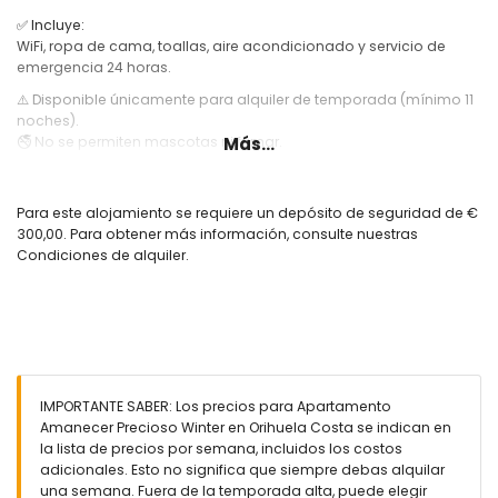
✅ Incluye:
WiFi, ropa de cama, toallas, aire acondicionado y servicio de
emergencia 24 horas.
⚠️ Disponible únicamente para alquiler de temporada (mínimo 11
noches).
Más...
🚭 No se permiten mascotas ni fumar.
☀️ ¡La combinación perfecta de confort, tranquilidad y excelente
ubicación en la Costa Blanca!
Para este alojamiento se requiere un depósito de seguridad de €
300,00. Para obtener más información, consulte nuestras
Condiciones de alquiler.
IMPORTANTE SABER: Los precios para Apartamento
Amanecer Precioso Winter en Orihuela Costa se indican en
la lista de precios por semana, incluidos los costos
adicionales. Esto no significa que siempre debas alquilar
una semana. Fuera de la temporada alta, puede elegir