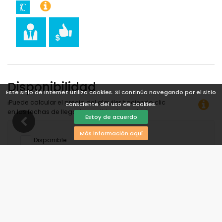
Disponibilidad
Este sitio de Internet utiliza cookies. Si continúa navegando por el sitio
¡Puede calcular el precio del alquiler haciendo clic
consciente del uso de cookies.
en las fechas de llegada y salida deseadas!
Estoy de acuerdo
Más información aquí
Disponible
Fechas seleccionadas
Disponible bajo petición
Precios a consultar
Llegada no permitida
Salida no permitida