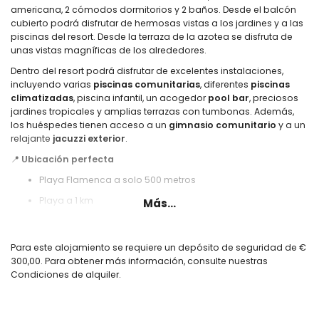
americana, 2 cómodos dormitorios y 2 baños. Desde el balcón
cubierto podrá disfrutar de hermosas vistas a los jardines y a las
piscinas del resort. Desde la terraza de la azotea se disfruta de
unas vistas magníficas de los alrededores.
Dentro del resort podrá disfrutar de excelentes instalaciones,
incluyendo varias
piscinas comunitarias
, diferentes
piscinas
climatizadas
, piscina infantil, un acogedor
pool bar
, preciosos
jardines tropicales y amplias terrazas con tumbonas. Además,
los huéspedes tienen acceso a un
gimnasio comunitario
y a un
relajante
jacuzzi exterior
.
📍
Ubicación perfecta
Playa Flamenca a solo 500 metros
Playa a 1 km
Más...
Parada de autobús a 50 metros
Aeropuerto de Alicante a 60 km
Para este alojamiento se requiere un depósito de seguridad de €
300,00. Para obtener más información, consulte nuestras
✅ Incluido:
Condiciones de alquiler.
WiFi, ropa de cama, toallas, calefacción y servicio de emergencia
24 horas.
⛳ Actividades cercanas: