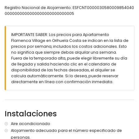
Campos de golf, tenis, paseos a caballo, parques acuáticos,
Registro Nacional de Alojamiento: ESFCNT0000030580009854040
paseo marítimo, bares y restaurantes.
0000000000000000000000000005
🚗 Comodidad extra:
Plaza de aparcamiento privada y cubierta incluida.
⚠️
Importante:
este apartamento está disponible únicamente
IMPORTANTE SABER: Los precios para Apartamento
para
alquiler de temporada (mínimo 11 noches)
.
Flamenca Village en Orihuela Costa se indican en la lista de
🚭 No se permite fumar ni mascotas.
precios por semana, incluidos los costos adicionales. Esto
no significa que siempre debas alquilar una semana.
✨ ¡La combinación perfecta de lujo, confort y excelentes
Fuera de la temporada alta, puede elegir libremente su día
instalaciones para unas vacaciones inolvidables en la Costa
de llegada y salida haciendo clic en el calendario de
Blanca!
disponibilidad de las fechas deseadas, el alquiler se
calcula automáticamente. Si lo desea, puede reservar
directamente en línea con confirmación inmediata.
Instalaciones
Aire acondicionado
Alojamiento adecuado para el número especificado de
personas.