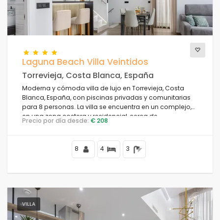
Vistas
Laguna Beach Villa Veintidos
Categorías adicionales
Torrevieja, Costa Blanca, España
Moderna y cómoda villa de lujo en Torrevieja, Costa
Blanca, España, con piscinas privadas y comunitarias
para 8 personas. La villa se encuentra en un complejo,
en una zona costera y residencial, cerca de
Precio por día desde:
€ 208
restaurantes y bares, tiendas y supermercados, y a 4 km
de la playa.
8
4
3
VILLA