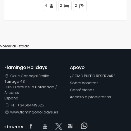
4
2
2
Volver al listado
Flamingo Holidays
Apoyo
Calle Concejal Emilio
¿CÓMO PUEDO RESERVAR?
Tarraga 43
Sobre nosotros
03191 Torre de la Horadada /
Contáctenos
Alicante
Acceso a propietarios
España
Tel: +34604419625
www.flamingoholidays.es
Visit our Facebook page
Visit our youtube page
Visit our x page
Visit our isntagram 
Visit our Faceb
SÍGANOS