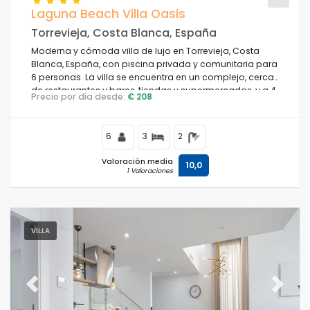
Laguna Beach Villa Oasis
Torrevieja, Costa Blanca, España
Moderna y cómoda villa de lujo en Torrevieja, Costa
Condiciones
Blanca, España, con piscina privada y comunitaria para
6 personas. La villa se encuentra en un complejo, cerca
de restaurantes y bares, tiendas y supermercados, y a 4
Precio por día desde:
€ 208
km de la playa.
Opciones
6
3
2
Valoración media
10,0
1 Valoraciones
Distancias
Confort
VILLA
Servicios
Previous
Next