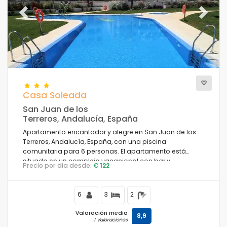
Previous
Next
Casa Soleada
San Juan de los
Terreros, Andalucía, España
Apartamento encantador y alegre en San Juan de los
Terreros, Andalucía, España, con una piscina
comunitaria para 6 personas. El apartamento está
situado en un complejo vacacional con bar y
Precio por día desde:
€ 122
restaurante, en una zona costera y montañosa, cercana
a supermercados y una pista de tenis, y a 500 m de la
playa.
6
3
2
Valoración media
8,9
1 Valoraciones