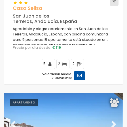
Casa Selisa
San Juan de los
Terreros, Andalucía, España
Agradable y alegre apartamento en San Juan de los
Terreros, Andalucía, España, con piscina comunitaria
para 5 personas. El apartamento está situado en un
complejo de playa, en una zona residencial y
Precio por día desde:
€ 119
montañosa cercana a supermercados y a 200 m de la
playa.
5
2
2
Valoración media
9,4
2 Valoraciones
APARTAMENTO
Previous
Next