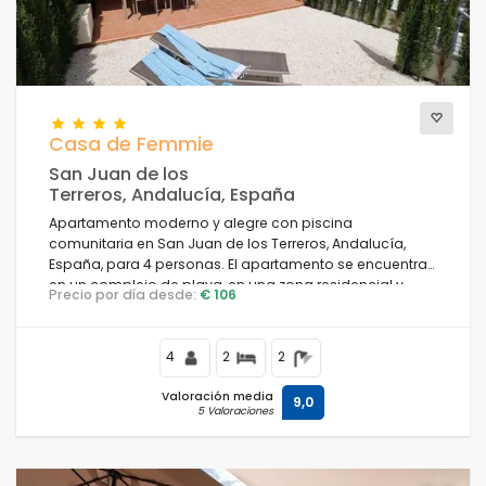
Casa de Femmie
San Juan de los
Terreros, Andalucía, España
Apartamento moderno y alegre con piscina
comunitaria en San Juan de los Terreros, Andalucía,
España, para 4 personas. El apartamento se encuentra
en un complejo de playa, en una zona residencial y
Precio por día desde:
€ 106
montañosa cerca de la playa, a pocos pasos de
supermercados y a 500 m de la playa.
4
2
2
Valoración media
9,0
5 Valoraciones