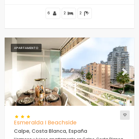
de la Fossa, a 4 km del centro de Calpe y a 50 m del Mar
Mediterráneo.
6
2
2
APARTAMENTO
Previous
Next
Esmeralda I Beachside
Calpe, Costa Blanca, España