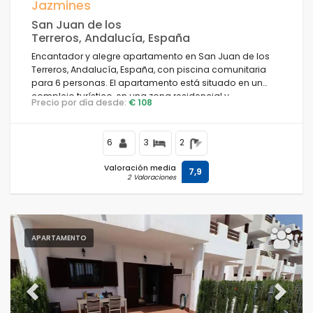
Jazmines
San Juan de los
Terreros, Andalucía, España
Encantador y alegre apartamento en San Juan de los
Terreros, Andalucía, España, con piscina comunitaria
para 6 personas. El apartamento está situado en un
complejo turístico, en una zona residencial y
Precio por día desde:
€ 108
montañosa costera, cerca de supermercados y a 200
m de la playa.
6
3
2
Valoración media
7,9
2 Valoraciones
APARTAMENTO
Previous
Next