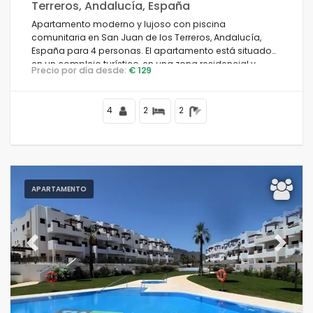
Terreros, Andalucía, España
Apartamento moderno y lujoso con piscina
comunitaria en San Juan de los Terreros, Andalucía,
España para 4 personas. El apartamento está situado
en un complejo turístico, en una zona residencial y
Precio por día desde:
€ 129
montañosa, cerca de supermercados y a 100 m de la
playa.
4
2
2
APARTAMENTO
Previous
Next