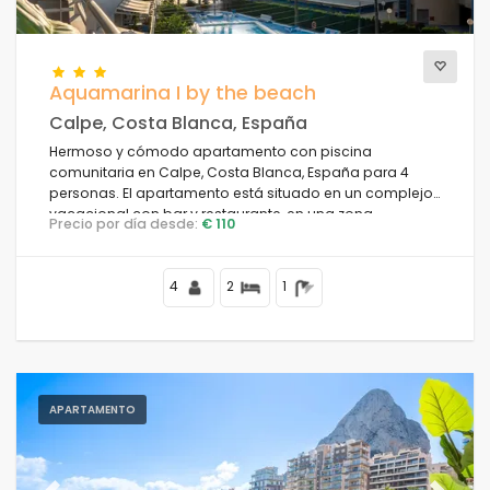
Aquamarina I by the beach
Calpe, Costa Blanca, España
Hermoso y cómodo apartamento con piscina
comunitaria en Calpe, Costa Blanca, España para 4
personas. El apartamento está situado en un complejo
vacacional con bar y restaurante, en una zona
Precio por día desde:
€ 110
residencial de playa, cerca de tiendas y
supermercados, a 25 metros de la Playa de la Fossa, a 4
kilómetros del centro de Calpe y a 25 metros del Mar
4
2
1
Mediterráneo.
APARTAMENTO