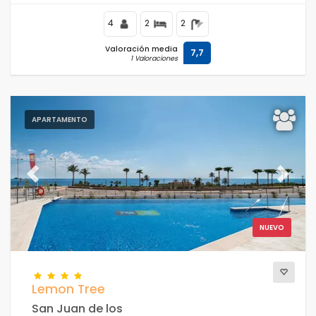
supermercados y a 100 m de la playa.
4
2
2
Valoración media
7,7
1 Valoraciones
APARTAMENTO
Previous
Next
NUEVO
Lemon Tree
San Juan de los