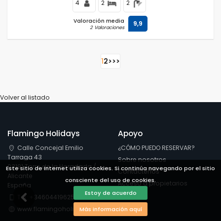
4
2
2
Valoración media
9,9
2 Valoraciones
1
2
>
>>
Volver al listado
Flamingo Holidays
Apoyo
Calle Concejal Emilio
¿CÓMO PUEDO RESERVAR?
Tarraga 43
Sobre nosotros
03191 Torre de la Horadada /
Este sitio de Internet utiliza cookies. Si continúa navegando por el sitio
Contáctenos
Alicante
consciente del uso de cookies.
Acceso a propietarios
España
Estoy de acuerdo
Tel: +34604419625
www.flamingoholidays.es
Más información aquí