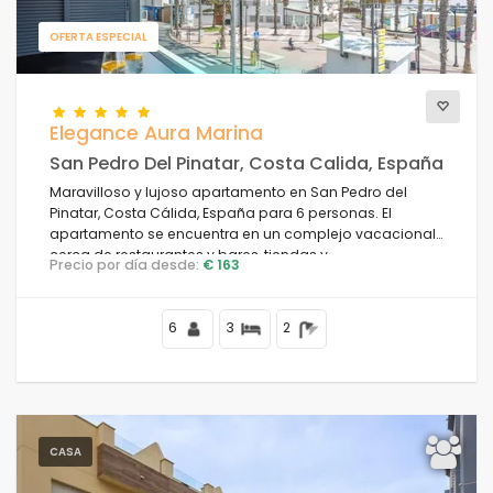
OFERTA ESPECIAL
Confort
Elegance Aura Marina
San Pedro Del Pinatar, Costa Calida, España
Servicios
Maravilloso y lujoso apartamento en San Pedro del
Pinatar, Costa Cálida, España para 6 personas. El
apartamento se encuentra en un complejo vacacional,
cerca de restaurantes y bares, tiendas y
Vistas
Precio por día desde:
€ 163
supermercados, y a 100 m de la playa.
6
3
2
Categorías adicionales
Su última visita
(0)
Sus favoritos
(0)
CASA
Novedades
(6)