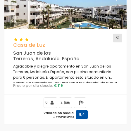
Casa de Luz
San Juan de los
Terreros, Andalucía, España
Agradable y alegre apartamento en San Juan de los
Terreros, Andalucía, España, con piscina comunitaria
para 6 personas. El apartamento está situado en un
complejo vacacional, en una zona residencial de playa,
Precio por día desde:
€ 119
cerca de restaurantes y bares, supermercados y una
pista de tenis, y se encuentra a 500 m de la playa Playa
Nardos.
6
2
1
Valoración media
9,4
2 Valoraciones