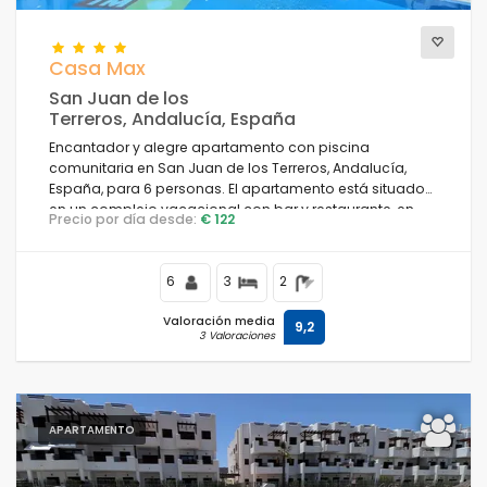
Casa Max
San Juan de los
Terreros, Andalucía, España
Encantador y alegre apartamento con piscina
comunitaria en San Juan de los Terreros, Andalucía,
España, para 6 personas. El apartamento está situado
en un complejo vacacional con bar y restaurante, en
Precio por día desde:
€ 122
una zona costera y montañosa, cerca de
supermercados y una pista de tenis, y a 500 m de la
playa.
6
3
2
Valoración media
9,2
3 Valoraciones
APARTAMENTO