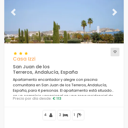
Previous
Next
Casa Izzi
San Juan de los
Terreros, Andalucía, España
Apartamento encantador y alegre con piscina
comunitaria en San Juan de los Terreros, Andalucía,
España, para 4 personas. El apartamento está situado
en un complejo vacacional en una zona residencial de
Precio por día desde:
€ 113
playa, cerca de restaurantes y bares, supermercados,
una pista de tenis, y a 500 m de la Playa de Nardos.
4
2
1