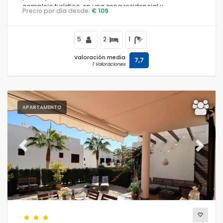
complejo turístico, en una zona residencial y
Precio por día desde:
€ 109
montañosa cerca de la playa, a poca distancia de
supermercados y a 500 m de la playa.
5
2
1
Valoración media
7,7
1 Valoraciones
APARTAMENTO
Previous
Next