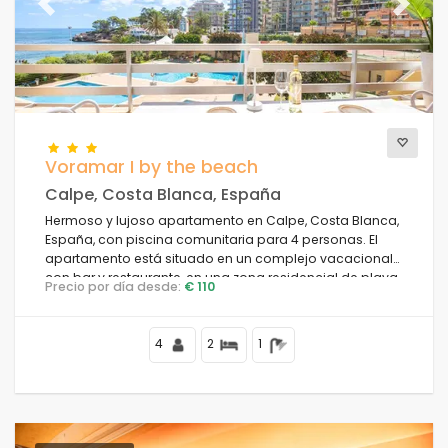
Previous
Next
Voramar I by the beach
Calpe, Costa Blanca, España
Hermoso y lujoso apartamento en Calpe, Costa Blanca,
España, con piscina comunitaria para 4 personas. El
apartamento está situado en un complejo vacacional
con bar y restaurante, en una zona residencial de playa,
Precio por día desde:
€ 110
cerca de tiendas y supermercados, a 25 metros de la
playa de la Fosa, a 3 kilómetros del centro de Calpe y a
25 metros del mar Mediterráneo.
4
2
1