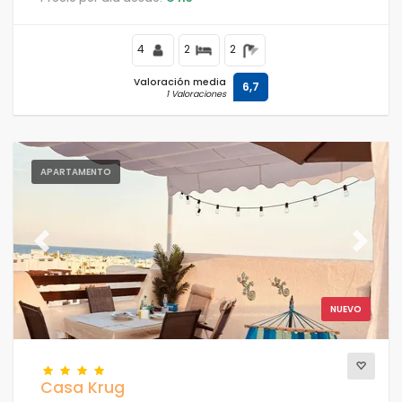
montañosa cerca de la playa, a poca distancia de
restaurantes y bares, supermercados y una pista de
tenis, y a 500 m de la playa Playa Nardos.
4
2
2
Valoración media
6,7
1 Valoraciones
APARTAMENTO
Previous
Next
NUEVO
Casa Krug