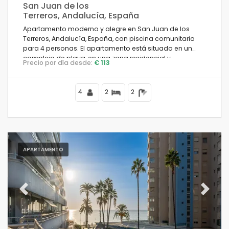
San Juan de los
Terreros, Andalucía, España
Apartamento moderno y alegre en San Juan de los
Terreros, Andalucía, España, con piscina comunitaria
para 4 personas. El apartamento está situado en un
complejo de playa, en una zona residencial y
Precio por día desde:
€ 113
montañosa junto a la playa, cerca de supermercados y
a 500 m de la playa.
4
2
2
APARTAMENTO
Previous
Next