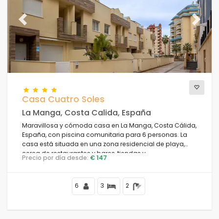
Los mejor puntuados
(22)
Propiedades de lujo
(3)
Previous
Next
Fin de semana
(1)
Del mes
(27)
Para la familia
(0)
Para las parejas
(26)
Cerca de la playa
(41)
Area de playa
(41)
Casa Cuatro Soles
Cerca de campos de golf
(0)
La Manga, Costa Calida, España
Cerca de pistas de esquí
(0)
Maravillosa y cómoda casa en La Manga, Costa Cálida,
España, con piscina comunitaria para 6 personas. La
En el área de la ciudad
(36)
casa está situada en una zona residencial de playa,
En área rural
(0)
cerca de restaurantes y bares, tiendas y
Precio por día desde:
€ 147
Media pizarra
supermercados, y se encuentra a 100 m de la playa.
(0)
Descuentos especiales
(1)
6
3
2