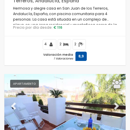
Terreros, Andalucía, España
Hermosa y alegre casa en San Juan de los Terreros,
Andalucía, España, con piscina comunitaria para 4
personas. La casa está situada en un complejo de
playa, en una zona residencial y montañosa cerca de la
Precio por día desde:
€ 116
playa, a poca distancia de tiendas y supermercados y
a 100 m de la playa.
4
2
2
Valoración media
8,9
1 Valoraciones
APARTAMENTO
Previous
Next