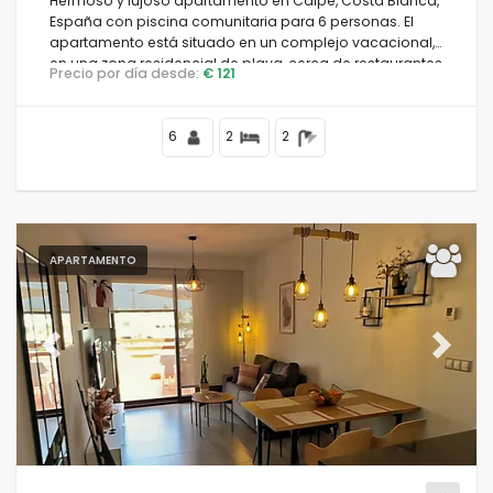
Hermoso y lujoso apartamento en Calpe, Costa Blanca,
España con piscina comunitaria para 6 personas. El
apartamento está situado en un complejo vacacional,
en una zona residencial de playa, cerca de restaurantes
Precio por día desde:
€ 121
y bares, tiendas y supermercados, a 50 m de la playa
de la Fossa, a 4 km del centro de Calpe y a 50 m del mar
Mediterráneo.
6
2
2
APARTAMENTO
Previous
Next