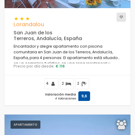
Lorandalou
San Juan de los
Terreros, Andalucía, España
Encantador y alegre apartamento con piscina
comunitaria en San Juan de los Terreros, Andalucía,
España, para 4 personas. El apartamento está situado
en un complejo turístico, en una zona residencial y
Precio por día desde:
€ 116
montañosa cerca de la playa, a poca distancia de
supermercados y a 200 m de la playa.
4
2
2
Valoración media
9,6
4 Valoraciones
APARTAMENTO