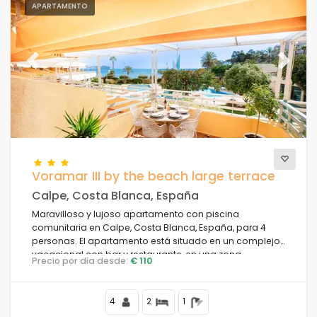
APARTAMENTO
Previous
Next
Voramar III by the beach large terrace
Calpe, Costa Blanca, España
Maravilloso y lujoso apartamento con piscina
comunitaria en Calpe, Costa Blanca, España, para 4
personas. El apartamento está situado en un complejo
vacacional con bar y restaurante, en una zona
Precio por día desde:
€ 110
residencial de playa, cerca de tiendas y
supermercados, a 25 m de la playa de la Fosa y a 25 m
del mar Mediterráneo.
4
2
1