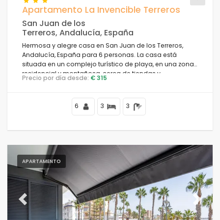
Apartamento La Invencible Terreros
San Juan de los
Cerca de la playa
Terreros, Andalucía, España
Hermosa y alegre casa en San Juan de los Terreros,
Limpiar filtros
Andalucía, España para 6 personas. La casa está
situada en un complejo turístico de playa, en una zona
residencial y montañosa, cerca de tiendas y
Precio por día desde:
€ 315
supermercados y a 50 m de la playa.
Servicios populares
6
3
3
Condiciones
APARTAMENTO
Opciones
Previous
Next
Distancias