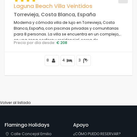
Laguna Beach Villa Veintidos
Torrevieja, Costa Blanca, España
Para la familia
Moderna y cómoda villa de lujo en Torrevieja, Costa
Blanca, España, con piscinas privadas y comunitarias
Limpiar filtros
para 8 personas. La villa se encuentra en un complejo,
en una zona costera y residencial, cerca de
Precio por día desde:
€ 208
restaurantes y bares, tiendas y supermercados, y a 4 km
de la playa.
Servicios populares
8
4
3
Condiciones
Volver al listado
Opciones
Flamingo Holidays
Apoyo
Distancias
Calle Concejal Emilio
¿CÓMO PUEDO RESERVAR?