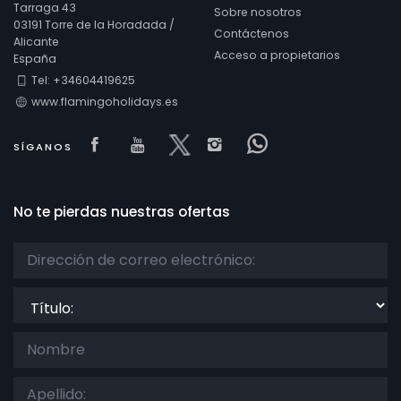
Tarraga 43
Sobre nosotros
03191 Torre de la Horadada /
Contáctenos
Alicante
Acceso a propietarios
España
Confort
Tel: +34604419625
www.flamingoholidays.es
Servicios
Visit our Facebook page
Visit our youtube page
Visit our x page
Visit our isntagram 
Visit our Faceb
SÍGANOS
No te pierdas nuestras ofertas
Vistas
Categorías adicionales
Título:
Su última visita
(0)
Sus favoritos
(0)
Novedades
(0)