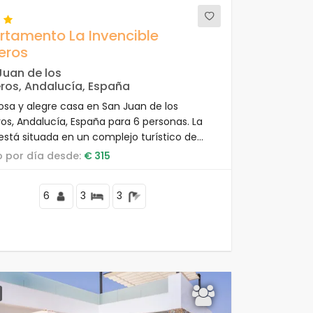
rtamento La Invencible
eros
Juan de los
eros, Andalucía, España
sa y alegre casa en San Juan de los
ros, Andalucía, España para 6 personas. La
está situada en un complejo turístico de
, en una zona residencial y montañosa,
io por día desde:
€ 315
 de tiendas y supermercados y a 50 m de
ya.
6
3
3