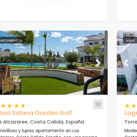
ARTAMENTO
VILLA
evious
Next
Previ
asa Solana Garden Golf
Lag
s Alcazares, Costa Calida, España
Torr
ravilloso y lujoso apartamento en Los
Moder