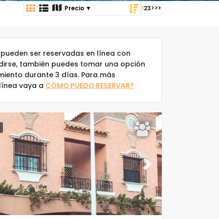
1
2
3
>
>>
pueden ser reservadas en línea con
idirse, también puedes tomar una opción
amiento durante 3 días. Para más
 línea vaya a
CÓMO PUEDO RESERVAR?
ous
Next