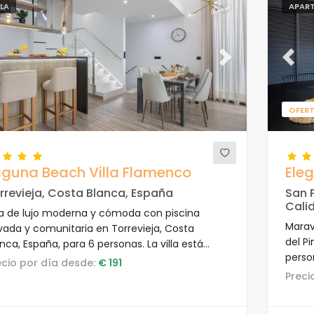
LLA
APAR
evious
Next
Previ
OFERT
aguna Beach Villa Flamenco
Ele
rrevieja, Costa Blanca, España
San P
Cali
lla de lujo moderna y cómoda con piscina
Marav
ivada y comunitaria en Torrevieja, Costa
del P
nca, España, para 6 personas. La villa está
perso
tuada en un complejo, cerca de restaurantes y
recio por día desde:
€ 191
compl
res, tiendas y supermercados, y a 4 km de la
Prec
bares
ya.
playa.