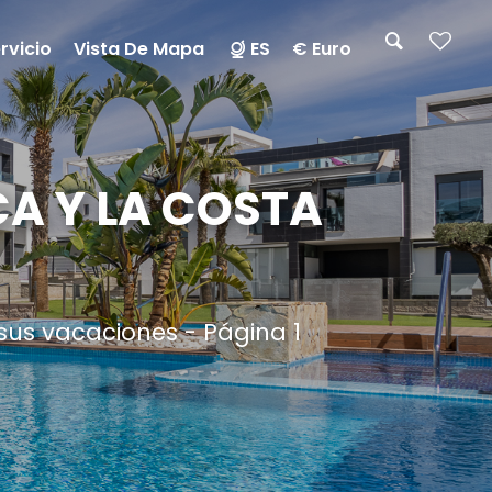
rvicio
Vista De Mapa
ES
€ Euro
A Y LA COSTA
sus vacaciones - Página 1