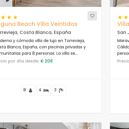
guna Beach Villa Veintidos
Villa
rrevieja, Costa Blanca, España
San 
derna y cómoda villa de lujo en Torrevieja,
Maravi
sta Blanca, España, con piscinas privadas y
Cálid
unitarias para 8 personas. La villa se
perso
cuentra en un complejo, en una zona costera
de pla
recio por día desde:
€ 208
Prec
esidencial, cerca de restaurantes y bares,
endas y supermercados, y a 4 km de la playa.
8
4
3