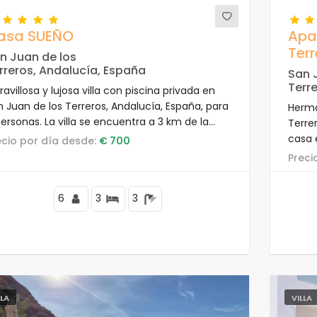
asa SUEÑO
Apa
Terr
n Juan de los
rreros, Andalucía, España
San 
Terr
avillosa y lujosa villa con piscina privada en
n Juan de los Terreros, Andalucía, España, para
Hermo
ersonas. La villa se encuentra a 3 km de la
Terre
ya de la Entrevista.
casa 
recio por día desde:
€ 700
playa
Prec
cerca
la pla
6
3
3
LLA
VILLA