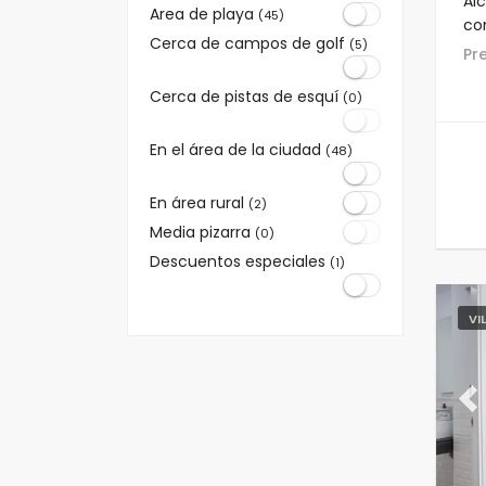
Al
Area de playa
(45)
co
Cerca de campos de golf
(5)
en
P
est
Cerca de pistas de esquí
(0)
En el área de la ciudad
(48)
En área rural
(2)
Media pizarra
(0)
Descuentos especiales
(1)
VI
Pr