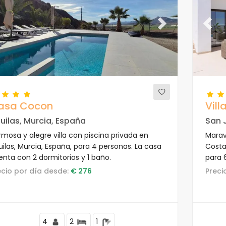
evious
Next
Previ
asa Cocon
Vill
uilas, Murcia, España
San 
mosa y alegre villa con piscina privada en
Maravi
ilas, Murcia, España, para 4 personas. La casa
Costa
enta con 2 dormitorios y 1 baño.
para 
zona c
recio por día desde:
€ 276
Prec
4
2
1