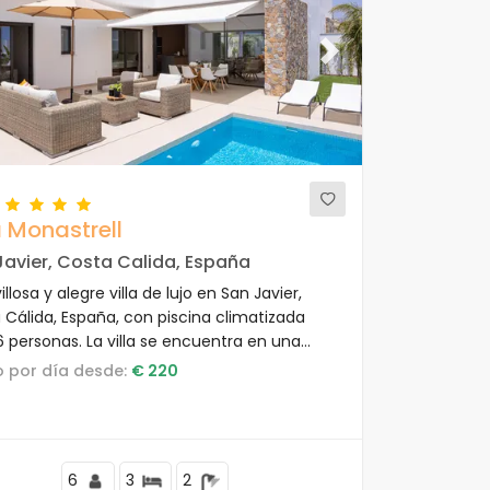
ous
Next
a Monastrell
Javier, Costa Calida, España
llosa y alegre villa de lujo en San Javier,
 Cálida, España, con piscina climatizada
6 personas. La villa se encuentra en una
ostera y rural, a 3 km de la playa.
io por día desde:
€ 220
6
3
2