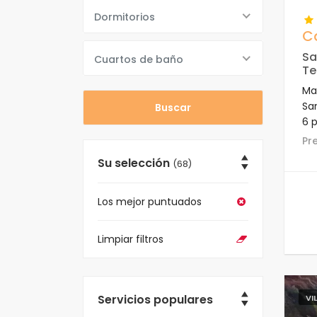
Dormitorios
C
Sa
Cuartos de baño
Te
Mar
Sa
6 p
pla
P
Su selección
(68)
Los mejor puntuados
Limpiar filtros
Servicios populares
VI