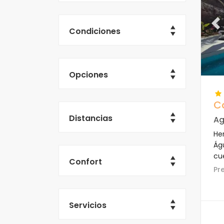
Pr
Condiciones
Opciones
C
Distancias
Ag
Her
Águ
cu
Confort
P
Servicios