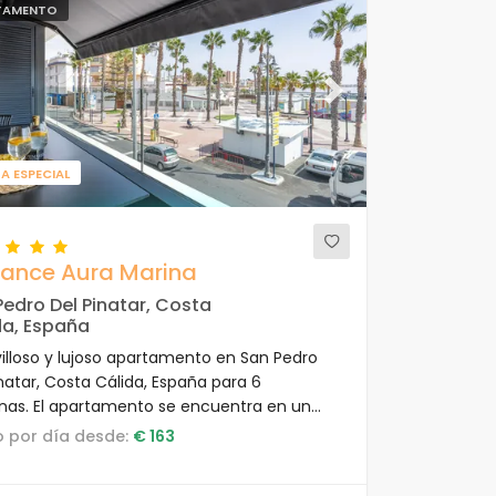
TAMENTO
ous
Next
A ESPECIAL
gance Aura Marina
edro Del Pinatar, Costa
da, España
illoso y lujoso apartamento en San Pedro
inatar, Costa Cálida, España para 6
nas. El apartamento se encuentra en un
ejo vacacional, cerca de restaurantes y
io por día desde:
€ 163
, tiendas y supermercados, y a 100 m de la