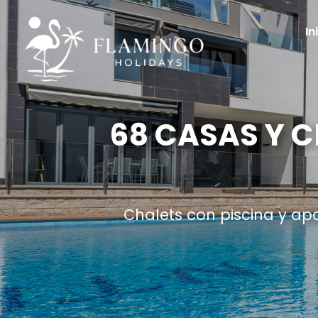
In
68 CASAS Y 
Chalets con piscina y ap