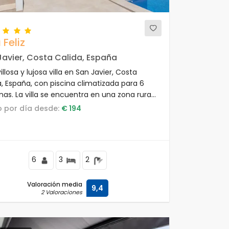
 Feliz
Javier, Costa Calida, España
llosa y lujosa villa en San Javier, Costa
a, España, con piscina climatizada para 6
nas. La villa se encuentra en una zona rural
ya y está a 3 km de la playa.
io por día desde:
€ 194
6
3
2
Valoración media
9,4
2 Valoraciones