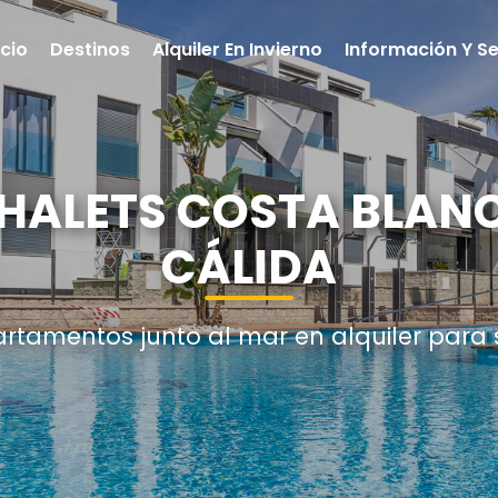
icio
Destinos
Alquiler En Invierno
Información Y Se
CHALETS COSTA BLANC
CÁLIDA
artamentos junto al mar en alquiler para 