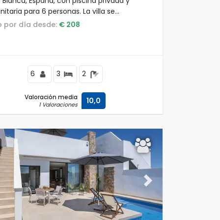
 Blanca, España, con piscina privada y
taria para 6 personas. La villa se
ntra en un complejo, cerca de
io por día desde:
€ 208
urantes y bares, tiendas y supermercados, y
m de la playa.
6
3
2
Valoración media
10,0
1 Valoraciones
ous
Next