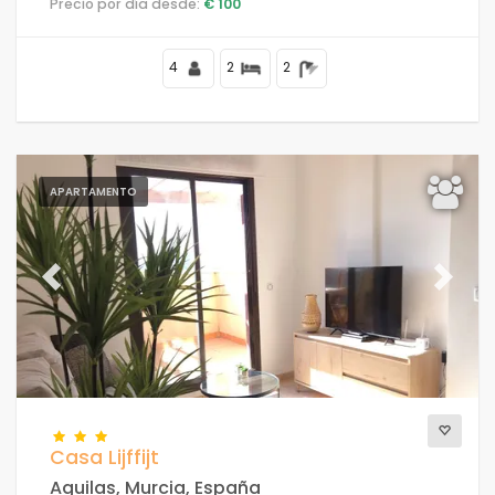
Precio por día desde:
€ 100
tiendas y supermercados, y a 4 km de la playa.
4
2
2
APARTAMENTO
Previous
Next
Casa Lijffijt
Aguilas, Murcia, España