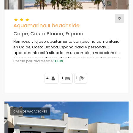
Aquamarina II beachside
Calpe, Costa Blanca, España
Hermoso y lujoso apartamento con piscina comunitaria
en Calpe, Costa Blanca, España para 4 personas. El
apartamento está situado en un complejo vacacional,
en una zona residencial de playa, cerca de restaurantes
Precio por día desde:
€ 99
y bares, tiendas y supermercados, a 25 m de la Playa de
La Fossa y a 0.
4
1
1
CASA DE VACACIONES