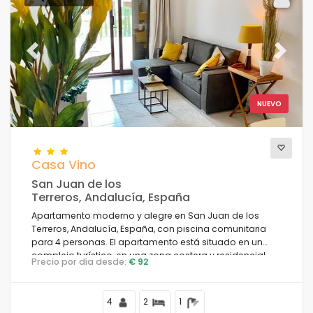
Previous
Next
NUEVO
Casa Vino
San Juan de los
Terreros, Andalucía, España
Apartamento moderno y alegre en San Juan de los
Terreros, Andalucía, España, con piscina comunitaria
para 4 personas. El apartamento está situado en un
complejo turístico, en una zona costera y residencial,
Precio por día desde:
€ 92
cerca de supermercados y a 500 m de la playa.
4
2
1