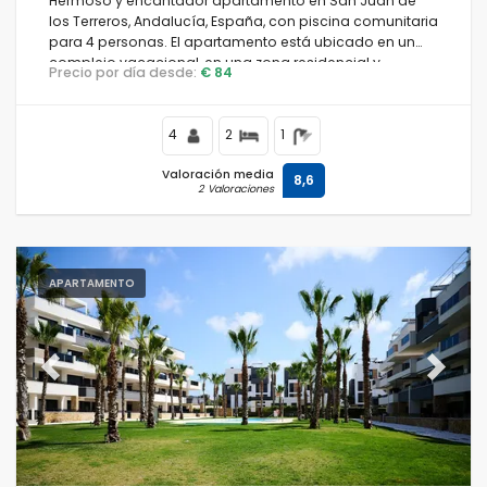
Hermoso y encantador apartamento en San Juan de
los Terreros, Andalucía, España, con piscina comunitaria
para 4 personas. El apartamento está ubicado en un
complejo vacacional, en una zona residencial y
Precio por día desde:
€ 84
montañosa cerca de la playa, a pocos pasos de
supermercados y a 500 m de la playa.
4
2
1
Valoración media
8,6
2 Valoraciones
APARTAMENTO
Previous
Next