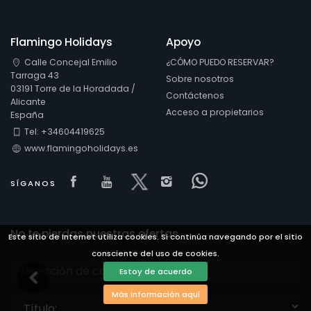
Flamingo Holidays
Apoyo
Calle Concejal Emilio
¿CÓMO PUEDO RESERVAR?
Tarraga 43
Sobre nosotros
03191 Torre de la Horadada /
Contáctenos
Alicante
Acceso a propietarios
España
Tel: +34604419625
www.flamingoholidays.es
Visit our Facebook page
Visit our youtube page
Visit our x page
Visit our isntagram 
Visit our Faceb
SÍGANOS
No te pierdas nuestras ofertas
Este sitio de Internet utiliza cookies. Si continúa navegando por el sitio
consciente del uso de cookies.
Estoy de acuerdo
Más información aquí
Título: