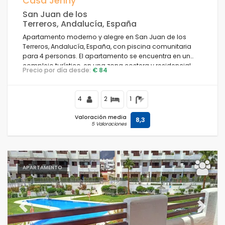
Casa Jenny
San Juan de los
Terreros, Andalucía, España
Apartamento moderno y alegre en San Juan de los
Terreros, Andalucía, España, con piscina comunitaria
para 4 personas. El apartamento se encuentra en un
complejo turístico, en una zona costera y residencial,
Precio por día desde:
€ 84
cerca de supermercados y a 500 m de la playa.
4
2
1
Valoración media
8,3
5 Valoraciones
APARTAMENTO
Previous
Next