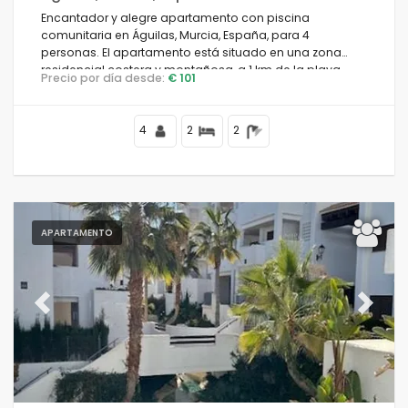
Encantador y alegre apartamento con piscina
comunitaria en Águilas, Murcia, España, para 4
personas. El apartamento está situado en una zona
residencial costera y montañosa, a 1 km de la playa
Precio por día desde:
€ 101
Playa del Arroz / Calabardina.
4
2
2
APARTAMENTO
Previous
Next