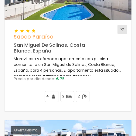
Confort
Saoco Paraíso
San Miguel De Salinas, Costa
Servicios
Blanca, España
Maravilloso y cómodo apartamento con piscina
comunitaria en San Miguel de Salinas, Costa Blanca,
España, para 4 personas. El apartamento está situado
Vistas
cerca de restaurantes y bares, tiendas y
Precio por día desde:
€ 75
supermercados.
4
2
2
Categorías adicionales
Su última visita
(0)
Sus favoritos
(0)
Novedades
(7)
APARTAMENTO