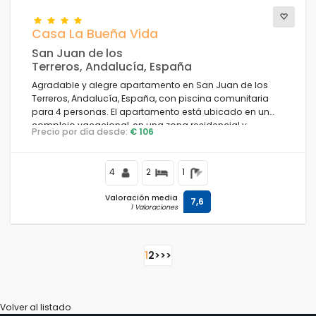
Casa La Bueña Vida
San Juan de los
Terreros, Andalucía, España
Agradable y alegre apartamento en San Juan de los
Terreros, Andalucía, España, con piscina comunitaria
para 4 personas. El apartamento está ubicado en un
complejo vacacional, en una zona residencial y
Precio por día desde:
€ 106
montañosa cerca de la playa, cerca de restaurantes y
bares, supermercados y una pista de tenis, a 500 m de
la Playa de Nardos.
4
2
1
Valoración media
7,6
1 Valoraciones
1
2
>
>>
Volver al listado