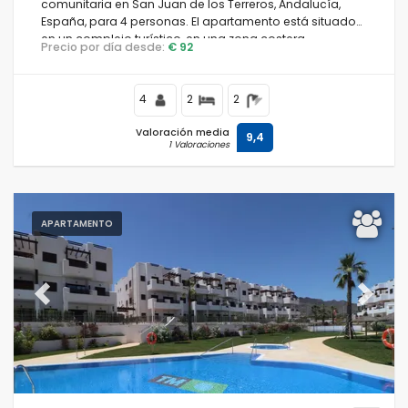
comunitaria en San Juan de los Terreros, Andalucía,
España, para 4 personas. El apartamento está situado
en un complejo turístico, en una zona costera,
Precio por día desde:
€ 92
residencial y montañosa, cerca de supermercados y a
500 m de la playa.
4
2
2
Valoración media
9,4
1 Valoraciones
APARTAMENTO
Previous
Next