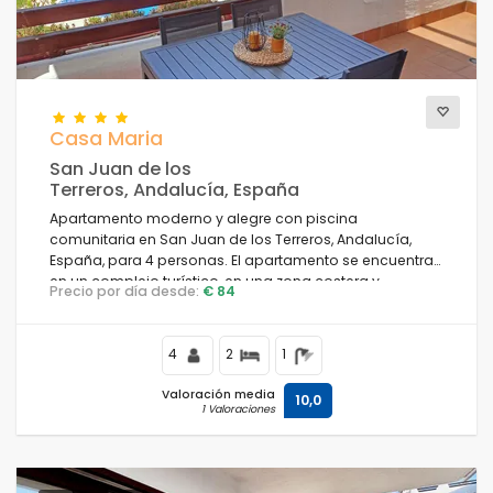
Casa Maria
San Juan de los
Terreros, Andalucía, España
Apartamento moderno y alegre con piscina
comunitaria en San Juan de los Terreros, Andalucía,
España, para 4 personas. El apartamento se encuentra
en un complejo turístico, en una zona costera y
Precio por día desde:
€ 84
residencial, cerca de supermercados y a 500 m de la
playa.
4
2
1
Valoración media
10,0
1 Valoraciones