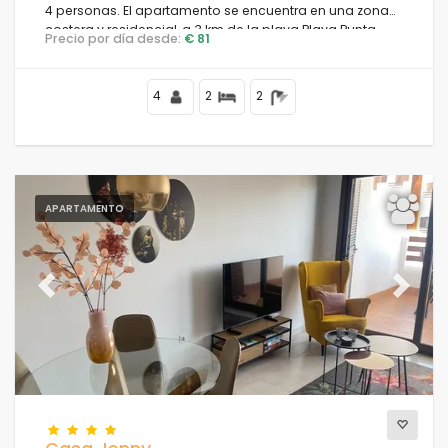
4 personas. El apartamento se encuentra en una zona
costera y residencial, a 3 km de la playa Playa Punta
Precio por día desde:
€ 81
Prima.
4
2
2
APARTAMENTO
Previous
Next