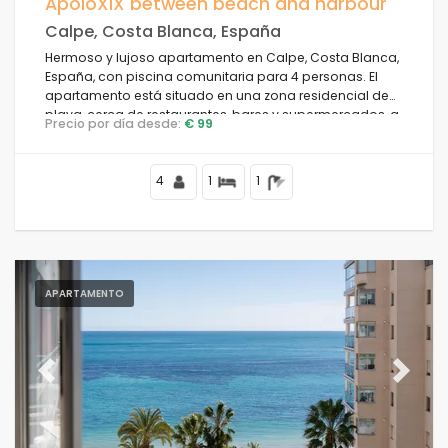
ApoloXIX between beach and harbour
Calpe, Costa Blanca, España
Hermoso y lujoso apartamento en Calpe, Costa Blanca,
España, con piscina comunitaria para 4 personas. El
apartamento está situado en una zona residencial de
playa, cerca de restaurantes, bares y supermercados, a
Precio por día desde:
€ 99
1 km de la playa de la Fosa y a 0,5 km del Mar
Mediterráneo.
4
1
1
APARTAMENTO
Previous
Next