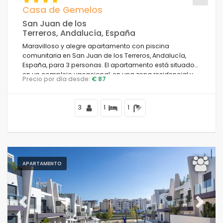
Casa de Gemelos
San Juan de los
Para las parejas
Terreros, Andalucía, España
Maravilloso y alegre apartamento con piscina
Limpiar filtros
comunitaria en San Juan de los Terreros, Andalucía,
España, para 3 personas. El apartamento está situado
en un complejo vacacional, en una zona residencial y
Precio por día desde:
€ 87
montañosa cerca de la playa, a poca distancia de
Servicios populares
restaurantes y bares, supermercados y una pista de
tenis, y a 500 m de la playa de Nardos.
3
1
1
Condiciones
APARTAMENTO
Opciones
Previous
Next
Distancias