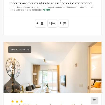
apartamento está situado en un complejo vacacional
con bar y restaurante, en una zona residencial de playa,
Precio por día desde:
€ 99
cerca de tiendas y supermercados, a 25 m de la playa
de la Fossa, a 3 km del centro de Calpe y a 25 m del mar
Mediterráneo.
4
1
1
APARTAMENTO
Previous
Next