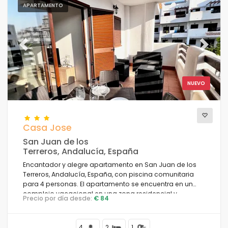
APARTAMENTO
Previous
Next
NUEVO
Casa Jose
San Juan de los
Terreros, Andalucía, España
Encantador y alegre apartamento en San Juan de los
Terreros, Andalucía, España, con piscina comunitaria
para 4 personas. El apartamento se encuentra en un
complejo vacacional en una zona residencial y
Precio por día desde:
€ 84
montañosa cerca de la playa, a poca distancia de
restaurantes y bares, supermercados y una pista de
tenis, y está a 500 m de la playa de Playa Nardos.
4
2
1