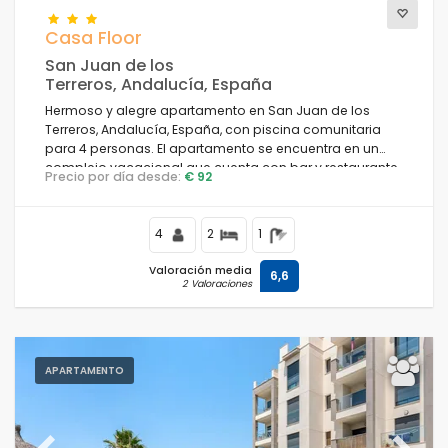
Casa Floor
San Juan de los
Terreros, Andalucía, España
Hermoso y alegre apartamento en San Juan de los
Terreros, Andalucía, España, con piscina comunitaria
para 4 personas. El apartamento se encuentra en un
complejo vacacional que cuenta con bar y restaurante,
Precio por día desde:
€ 92
en una zona residencial y montañosa cerca de la playa,
y a poca distancia de supermercados y una cancha de
tenis, a 500 m de la playa.
4
2
1
Valoración media
6,6
2 Valoraciones
APARTAMENTO