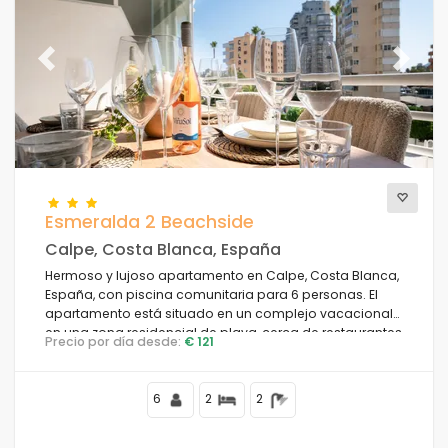
Previous
Next
Esmeralda 2 Beachside
Calpe, Costa Blanca, España
Hermoso y lujoso apartamento en Calpe, Costa Blanca,
España, con piscina comunitaria para 6 personas. El
apartamento está situado en un complejo vacacional
en una zona residencial de playa, cerca de restaurantes
Precio por día desde:
€ 121
y bares, tiendas y supermercados, a 50 m de la playa
de la Fossa, a 4 km del centro de Calpe y a 50 m del Mar
Mediterráneo.
6
2
2