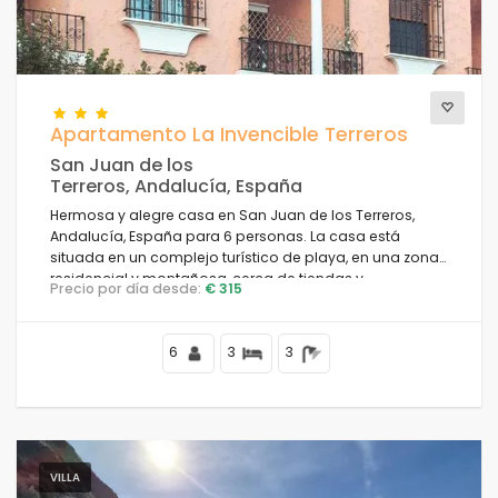
Confort
Apartamento La Invencible Terreros
San Juan de los
Servicios
Terreros, Andalucía, España
Hermosa y alegre casa en San Juan de los Terreros,
Andalucía, España para 6 personas. La casa está
situada en un complejo turístico de playa, en una zona
Vistas
residencial y montañosa, cerca de tiendas y
Precio por día desde:
€ 315
supermercados y a 50 m de la playa.
6
3
3
Categorías adicionales
Su última visita
(68)
Sus favoritos
(0)
Novedades
(10)
VILLA