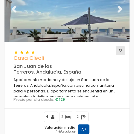
Previous
Next
Casa Cléoli
San Juan de los
Terreros, Andalucía, España
Apartamento moderno y de lujo en San Juan de los
Terreros, Andalucía, España, con piscina comunitaria
para 4 personas. El apartamento se encuentra en un
complejo turístico, en una zona residencial y
Precio por día desde:
€ 129
montañosa cerca de la playa, a poca distancia de
supermercados y a 100 m de la playa.
4
2
2
Valoración media
7,7
1 Valoraciones