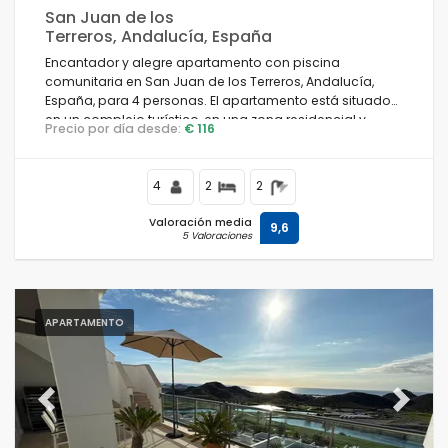
San Juan de los
Terreros, Andalucía, España
Encantador y alegre apartamento con piscina
comunitaria en San Juan de los Terreros, Andalucía,
España, para 4 personas. El apartamento está situado
en un complejo turístico, en una zona residencial y
Precio por día desde:
€ 116
montañosa cerca de la playa, a poca distancia de
supermercados y a 200 m de la playa.
4
2
2
Valoración media
9,6
5 Valoraciones
APARTAMENTO
Previous
Next