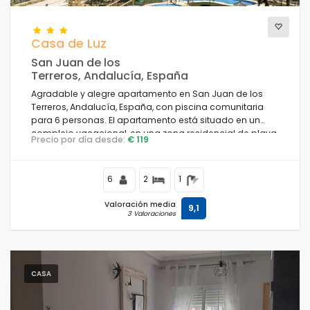
Casa de Luz
San Juan de los
Terreros, Andalucía, España
Agradable y alegre apartamento en San Juan de los
Terreros, Andalucía, España, con piscina comunitaria
para 6 personas. El apartamento está situado en un
complejo vacacional, en una zona residencial de playa,
Precio por día desde:
€ 119
cerca de restaurantes y bares, supermercados y una
pista de tenis, y se encuentra a 500 m de la playa Playa
Nardos.
6
2
1
Valoración media
9,1
3 Valoraciones
CASA