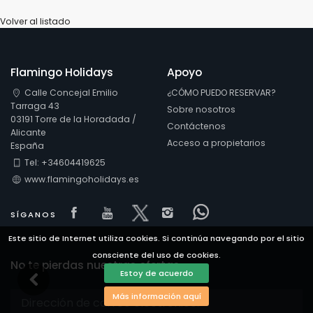
Volver al listado
Flamingo Holidays
Apoyo
Calle Concejal Emilio
¿CÓMO PUEDO RESERVAR?
Tarraga 43
Sobre nosotros
03191 Torre de la Horadada /
Contáctenos
Alicante
Acceso a propietarios
España
Tel: +34604419625
www.flamingoholidays.es
Visit our Facebook page
Visit our youtube page
Visit our x page
Visit our isntagram 
Visit our Faceb
SÍGANOS
Este sitio de Internet utiliza cookies. Si continúa navegando por el sitio
consciente del uso de cookies.
No te pierdas nuestras ofertas
Estoy de acuerdo
Más información aquí