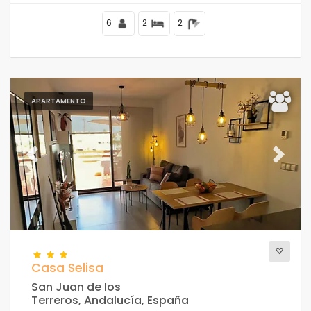
de la Fossa, a 4 km del centro de Calpe y a 50 m del mar
Mediterráneo.
6
2
2
APARTAMENTO
Previous
Next
Casa Selisa
San Juan de los
Terreros, Andalucía, España