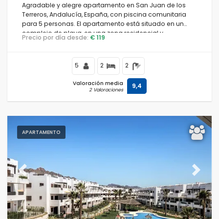
Agradable y alegre apartamento en San Juan de los
Terreros, Andalucía, España, con piscina comunitaria
para 5 personas. El apartamento está situado en un
complejo de playa, en una zona residencial y
Precio por día desde:
€ 119
montañosa cercana a supermercados y a 200 m de la
playa.
5
2
2
Valoración media
9,4
2 Valoraciones
APARTAMENTO
Previous
Next