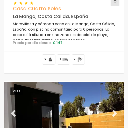
Casa Cuatro Soles
La Manga, Costa Calida, España
Maravillosa y cómoda casa en La Manga, Costa Cálida,
España, con piscina comunitaria para 6 personas. La
casa está situada en una zona residencial de playa,
cerca de restaurantes y bares, tiendas y
Precio por día desde:
€ 147
supermercados, y se encuentra a 100 m de la playa.
6
3
2
VILLA
Previous
Next