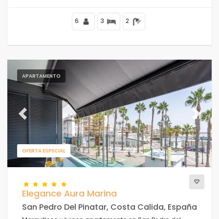
6
3
2
APARTAMENTO
Previous
Next
OFERTA ESPECIAL
Elegance Aura Marina
San Pedro Del Pinatar, Costa Calida, España