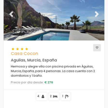
Los mejor puntuados
(28)
Propiedades de lujo
(11)
Fin de semana
(1)
Previous
Next
Del mes
(42)
Para la familia
(1)
Para las parejas
(44)
Cerca de la playa
(41)
Area de playa
(45)
Casa Cocon
Cerca de campos de golf
(5)
Aguilas, Murcia, España
Cerca de pistas de esquí
(0)
Hermosa y alegre villa con piscina privada en Águilas,
En el área de la ciudad
(48)
Murcia, España, para 4 personas. La casa cuenta con 2
En área rural
(2)
dormitorios y 1 baño.
Media pizarra
(0)
Precio por día desde:
€ 276
Descuentos especiales
(1)
4
2
1