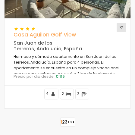
Casa Aguilon Golf View
San Juan de los
Terreros, Andalucía, España
Hermoso y cómodo apartamento en San Juan de los
Terreros, Andalucía, España para 4 personas. El
apartamento se encuentra en un complejo vacacional
con un bar y restaurante y está a 3 km de la playa de
Precio por día desde:
€ 115
Playa la Entrevista.
4
2
2
1
2
3
>
>>