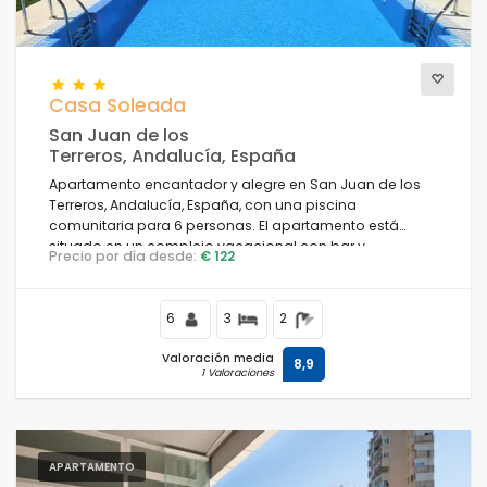
Casa Soleada
San Juan de los
Terreros, Andalucía, España
Apartamento encantador y alegre en San Juan de los
Terreros, Andalucía, España, con una piscina
comunitaria para 6 personas. El apartamento está
situado en un complejo vacacional con bar y
Precio por día desde:
€ 122
restaurante, en una zona costera y montañosa, cercana
a supermercados y una pista de tenis, y a 500 m de la
playa.
6
3
2
Valoración media
8,9
1 Valoraciones
APARTAMENTO