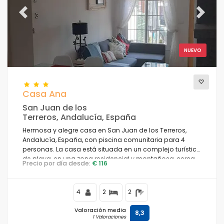
Previous
Next
NUEVO
Casa Ana
San Juan de los
Terreros, Andalucía, España
Hermosa y alegre casa en San Juan de los Terreros,
Andalucía, España, con piscina comunitaria para 4
personas. La casa está situada en un complejo turístico
de playa, en una zona residencial y montañosa, cerca
Precio por día desde:
€ 116
de tiendas y supermercados y a 100 m de la playa.
4
2
2
Valoración media
8,3
1 Valoraciones