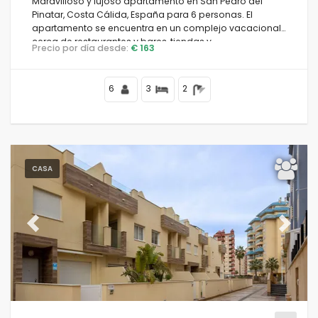
Maravilloso y lujoso apartamento en San Pedro del
Pinatar, Costa Cálida, España para 6 personas. El
apartamento se encuentra en un complejo vacacional,
cerca de restaurantes y bares, tiendas y
Precio por día desde:
€ 163
supermercados, y a 100 m de la playa.
6
3
2
CASA
Previous
Next