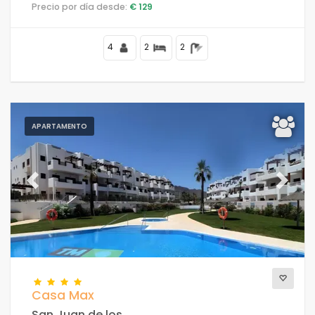
en un complejo turístico, en una zona residencial y
Precio por día desde:
€ 129
montañosa, cerca de supermercados y a 100 m de la
playa.
4
2
2
APARTAMENTO
Previous
Next
Casa Max
San Juan de los