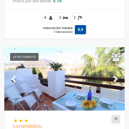
Precio por día desde:
€ 116
playa, a poca distancia de tiendas y supermercados y
a 100 m de la playa.
4
2
2
Valoración media
8,9
1 Valoraciones
APARTAMENTO
Previous
Next
Lorandalou