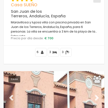
Casa SUEÑO
San Juan de los
Su última visita
Terreros, Andalucía, España
Maravillosa y lujosa villa con piscina privada en San
Limpiar filtros
Juan de los Terreros, Andalucía, España, para 6
personas. La villa se encuentra a 3 km de la playa de la
Entrevista.
Precio por día desde:
€ 700
Servicios populares
6
3
3
Condiciones
CASA
Opciones
Previous
Next
Distancias