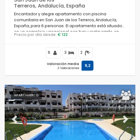
Terreros, Andalucía, España
Encantador y alegre apartamento con piscina
comunitaria en San Juan de los Terreros, Andalucía,
España, para 6 personas. El apartamento está situado
en un complejo vacacional con bar y restaurante, en
Precio por día desde:
€ 122
una zona costera y montañosa, cerca de
supermercados y una pista de tenis, y a 500 m de la
playa.
6
3
2
Valoración media
9,2
3 Valoraciones
APARTAMENTO
Previous
Next