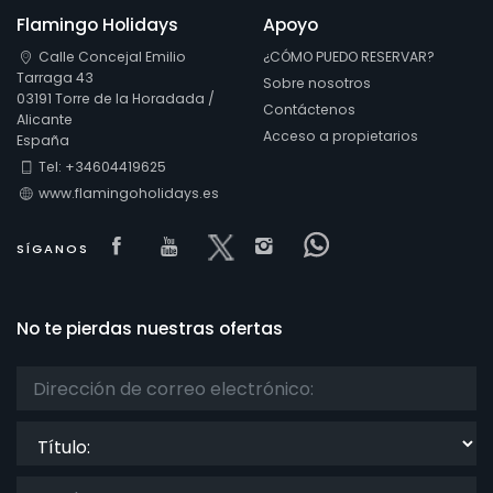
Flamingo Holidays
Apoyo
Calle Concejal Emilio
¿CÓMO PUEDO RESERVAR?
Tarraga 43
Sobre nosotros
03191 Torre de la Horadada /
Contáctenos
Alicante
Acceso a propietarios
España
Tel: +34604419625
www.flamingoholidays.es
Visit our Facebook page
Visit our youtube page
Visit our x page
Visit our isntagram 
Visit our Faceb
SÍGANOS
No te pierdas nuestras ofertas
Título: