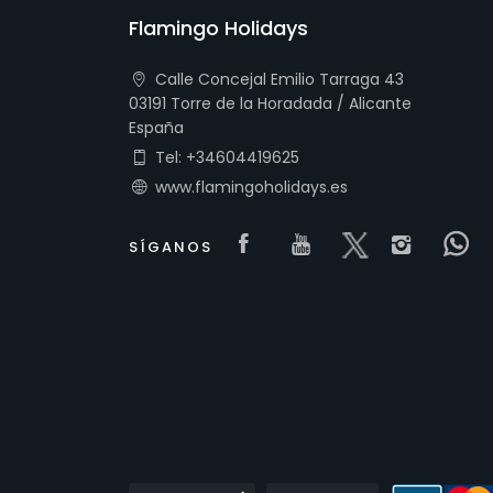
Flamingo Holidays
Calle Concejal Emilio Tarraga 43
03191 Torre de la Horadada / Alicante
España
Tel: +34604419625
www.flamingoholidays.es
Visit our Facebook 
Visit our yout
Visit our x
Visit
V
SÍGANOS