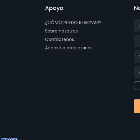
Apoyo
No
¿CÓMO PUEDO RESERVAR?
Sobre nosotros
Tít
Contáctenos
Acceso a propietarios
page
ube page
 page
 our isntagram page
isit our Facebowhatsappok page