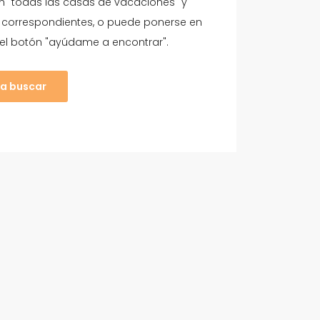
n "todas las casas de vacaciones" y
os correspondientes, o puede ponerse en
el botón "ayúdame a encontrar".
a buscar