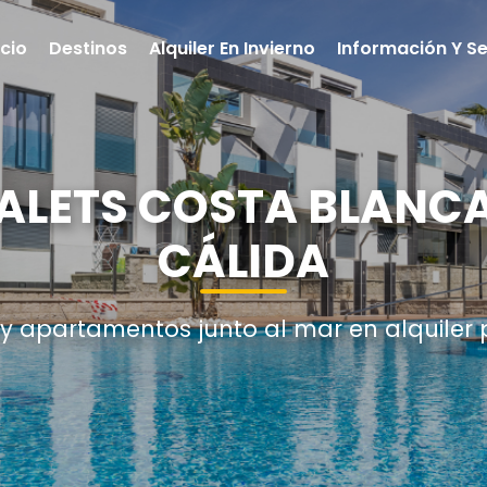
icio
Destinos
Alquiler En Invierno
Información Y Se
ALETS COSTA BLANCA
CÁLIDA
 y apartamentos junto al mar en alquiler