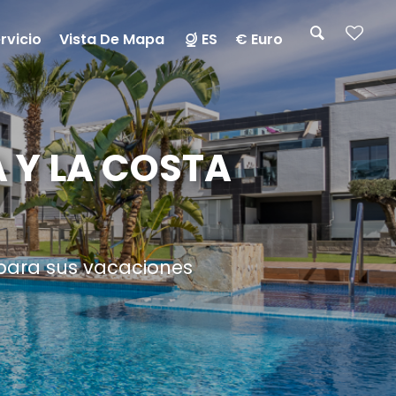
rvicio
Vista De Mapa
ES
€ Euro
 Y LA COSTA
 para sus vacaciones