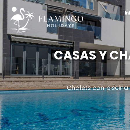
In
CASAS Y CH
Chalets con piscina