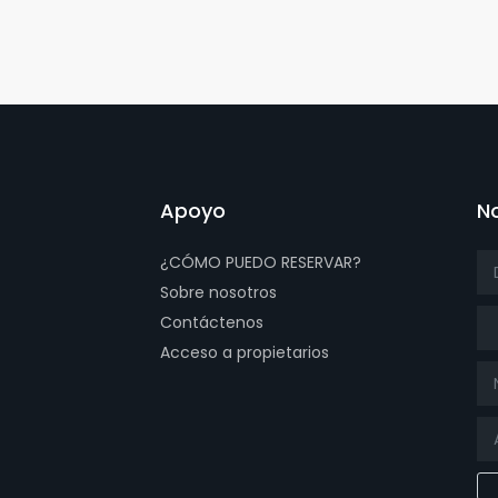
Apoyo
No
¿CÓMO PUEDO RESERVAR?
Sobre nosotros
Tít
Contáctenos
Acceso a propietarios
page
ube page
 page
 our isntagram page
isit our Facebowhatsappok page