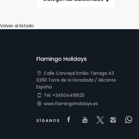
Volver al listado
Flamingo Holidays
Calle Concejal Emilio Tarraga 43
03191 Torre de la Horadada / Alicante
España
Tel: +34604419625
www.flamingoholidays.es
Visit our Facebook 
Visit our yout
Visit our x
Visit
V
SÍGANOS