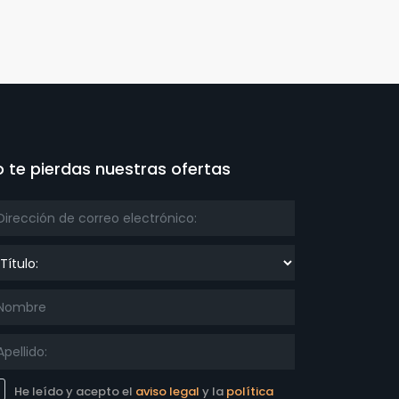
 te pierdas nuestras ofertas
ulo:
He leído y acepto el
aviso legal
y la
política