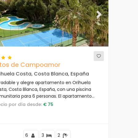
evious
Next
ltos de Campoamor
ihuela Costa, Costa Blanca, España
radable y alegre apartamento en Orihuela
sta, Costa Blanca, España, con una piscina
munitaria para 6 personas. El apartamento
tá situado en una zona arbolada, cerca de una
recio por día desde:
€ 75
cha de tenis y a 1 km de la playa.
6
3
2