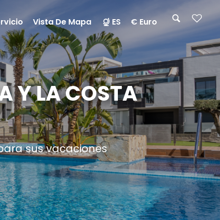
rvicio
Vista De Mapa
ES
€ Euro
A Y LA COSTA
 para sus vacaciones