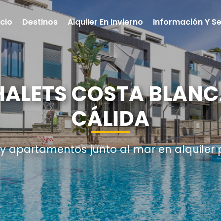
icio
Destinos
Alquiler En Invierno
Información Y Se
HALETS COSTA BLANC
CÁLIDA
 y apartamentos junto al mar en alquiler