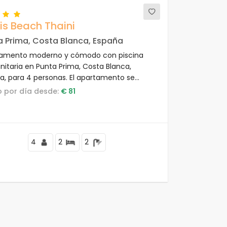
is Beach Thaini
a Prima, Costa Blanca, España
amento moderno y cómodo con piscina
itaria en Punta Prima, Costa Blanca,
a, para 4 personas. El apartamento se
ntra en una zona costera y residencial, a 3
io por día desde:
€ 81
 la playa Playa Punta Prima.
4
2
2