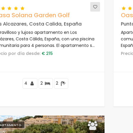
asa Solana Garden Golf
Oas
s Alcazares, Costa Calida, España
Punt
ravilloso y lujoso apartamento en Los
Apart
cázares, Costa Cálida, España, con una piscina
comun
munitaria para 4 personas. El apartamento se
Españ
cuentra cerca de tiendas y supermercados y
encue
recio por día desde:
€ 215
Prec
á a 2 km de la playa.
km de
4
2
2
ARTAMENTO