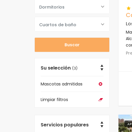
Dormitorios
C
Lo
Cuartos de baño
Ma
Al
co
en
P
est
Su selección
(3)
Mascotas admitidas
Limpiar filtros
Servicios populares
AP