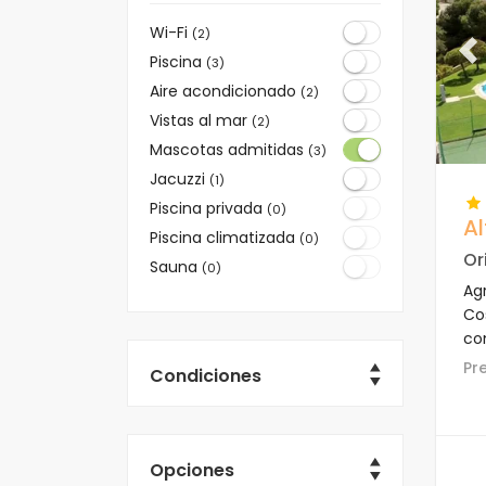
Wi-Fi
(2)
Pr
Piscina
(3)
Aire acondicionado
(2)
Vistas al mar
(2)
Mascotas admitidas
(3)
Jacuzzi
(1)
Piscina privada
(0)
A
Piscina climatizada
(0)
Or
Sauna
(0)
Ag
Co
co
es
P
Condiciones
can
Opciones