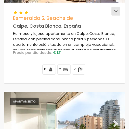
Esmeralda 2 Beachside
Calpe, Costa Blanca, España
Hermoso y lujoso apartamento en Calpe, Costa Blanca,
España, con piscina comunitaria para 6 personas. El
apartamento está situado en un complejo vacacional
en una zona residencial de playa, cerca de restaurantes
Precio por día desde:
€ 121
y bares, tiendas y supermercados, a 50 m de la playa
de la Fossa, a 4 km del centro de Calpe y a 50 m del Mar
Mediterráneo.
6
2
2
APARTAMENTO
Previous
Next