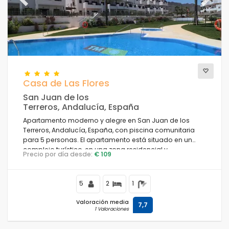
Previous
Next
Casa de Las Flores
San Juan de los
Terreros, Andalucía, España
Apartamento moderno y alegre en San Juan de los
Terreros, Andalucía, España, con piscina comunitaria
para 5 personas. El apartamento está situado en un
complejo turístico, en una zona residencial y
Precio por día desde:
€ 109
montañosa cerca de la playa, a poca distancia de
supermercados y a 500 m de la playa.
5
2
1
Valoración media
7,7
1 Valoraciones