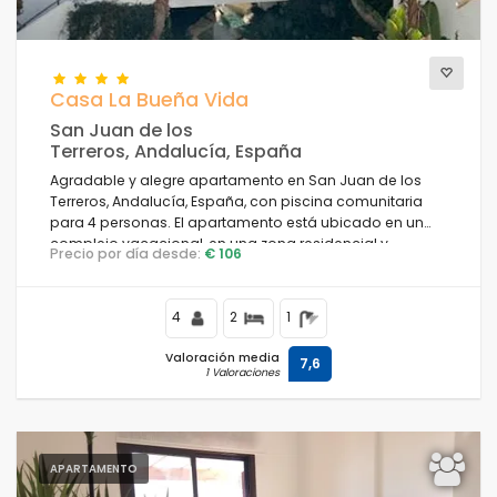
Casa La Bueña Vida
San Juan de los
Terreros, Andalucía, España
Agradable y alegre apartamento en San Juan de los
Terreros, Andalucía, España, con piscina comunitaria
para 4 personas. El apartamento está ubicado en un
complejo vacacional, en una zona residencial y
Precio por día desde:
€ 106
montañosa cerca de la playa, cerca de restaurantes y
bares, supermercados y una pista de tenis, a 500 m de
la Playa de Nardos.
4
2
1
Valoración media
7,6
1 Valoraciones
APARTAMENTO