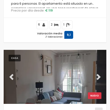
para 6 personas. El apartamento está situado en un
complejo vacacional, en una zona residencial de playa,
Precio por día desde:
€ 119
cerca de restaurantes y bares, supermercados y una
pista de tenis, y se encuentra a 500 m de la playa Playa
Nardos.
6
2
1
Valoración media
9,1
3 Valoraciones
CASA
Previous
Next
NUEVO