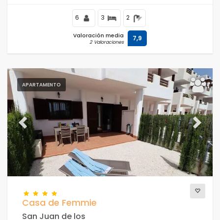
m de la playa.
6
3
2
Valoración media
7,9
2 Valoraciones
APARTAMENTO
Previous
Next
Casa de Femmie
San Juan de los