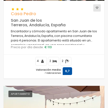
Casa Pedro
San Juan de los
Terreros, Andalucía, España
Encantador y cómodo apartamento en San Juan de los
Terreros, Andalucía, España, con piscina comunitaria
para 4 personas. El apartamento está situado en un
complejo vacacional, en una zona residencial y
Precio por día desde:
€ 113
montañosa cerca de la playa, a poca distancia de
restaurantes y bares, supermercados y una pista de
tenis, y a 500 m de la playa Playa Nardos.
4
2
2
Valoración media
6,7
1 Valoraciones
APARTAMENTO