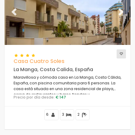
Los mejor puntuados
(21)
Propiedades de lujo
(3)
Previous
Next
Fin de semana
(1)
Del mes
(31)
Para la familia
(1)
Para las parejas
(34)
Cerca de la playa
(36)
Area de playa
(39)
Casa Cuatro Soles
Cerca de campos de golf
(2)
La Manga, Costa Calida, España
Cerca de pistas de esquí
(0)
Maravillosa y cómoda casa en La Manga, Costa Cálida,
España, con piscina comunitaria para 6 personas. La
En el área de la ciudad
(48)
casa está situada en una zona residencial de playa,
En área rural
(1)
cerca de restaurantes y bares, tiendas y
Precio por día desde:
€ 147
Media pizarra
supermercados, y se encuentra a 100 m de la playa.
(0)
Descuentos especiales
(0)
6
3
2