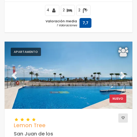
supermercados y a 100 m de la playa.
4
2
2
Valoración media
7,7
1 Valoraciones
APARTAMENTO
Previous
Next
NUEVO
Lemon Tree
San Juan de los