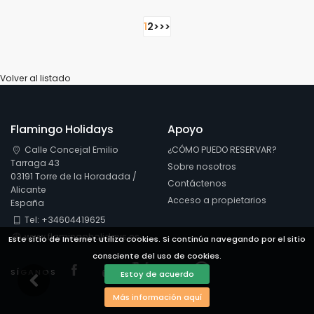
1
2
>
>>
Volver al listado
Flamingo Holidays
Apoyo
Calle Concejal Emilio
¿CÓMO PUEDO RESERVAR?
Tarraga 43
Sobre nosotros
03191 Torre de la Horadada /
Contáctenos
Alicante
Acceso a propietarios
España
Tel: +34604419625
www.flamingoholidays.es
Este sitio de Internet utiliza cookies. Si continúa navegando por el sitio
consciente del uso de cookies.
Visit our Facebook page
Visit our youtube page
Visit our x page
Visit our isntagram 
Visit our Faceb
SÍGANOS
Estoy de acuerdo
Más información aquí