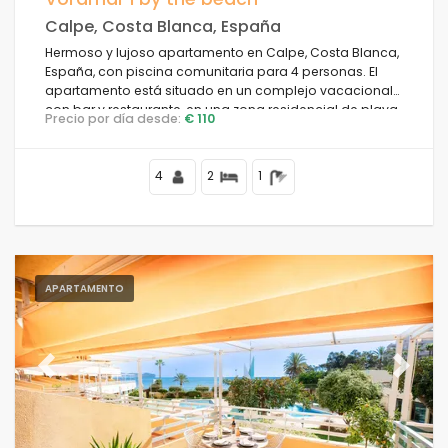
Calpe, Costa Blanca, España
Hermoso y lujoso apartamento en Calpe, Costa Blanca,
España, con piscina comunitaria para 4 personas. El
apartamento está situado en un complejo vacacional
con bar y restaurante, en una zona residencial de playa,
Precio por día desde:
€ 110
cerca de tiendas y supermercados, a 25 metros de la
playa de la Fosa, a 3 kilómetros del centro de Calpe y a
25 metros del mar Mediterráneo.
4
2
1
APARTAMENTO
Previous
Next