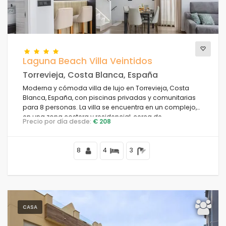
Confort
Laguna Beach Villa Veintidos
Torrevieja, Costa Blanca, España
Servicios
Moderna y cómoda villa de lujo en Torrevieja, Costa
Blanca, España, con piscinas privadas y comunitarias
para 8 personas. La villa se encuentra en un complejo,
en una zona costera y residencial, cerca de
Vistas
Precio por día desde:
€ 208
restaurantes y bares, tiendas y supermercados, y a 4 km
de la playa.
8
4
3
Categorías adicionales
Su última visita
(0)
Sus favoritos
(0)
CASA
Novedades
(8)