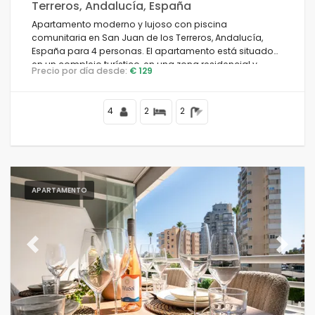
Terreros, Andalucía, España
Apartamento moderno y lujoso con piscina
comunitaria en San Juan de los Terreros, Andalucía,
España para 4 personas. El apartamento está situado
en un complejo turístico, en una zona residencial y
Precio por día desde:
€ 129
montañosa, cerca de supermercados y a 100 m de la
playa.
4
2
2
APARTAMENTO
Previous
Next