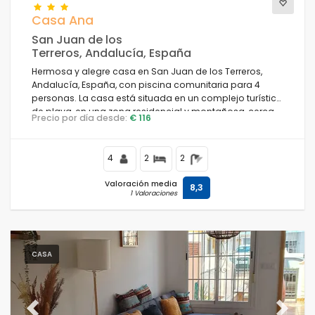
Casa Ana
San Juan de los
Terreros, Andalucía, España
Hermosa y alegre casa en San Juan de los Terreros,
Andalucía, España, con piscina comunitaria para 4
personas. La casa está situada en un complejo turístico
de playa, en una zona residencial y montañosa, cerca
Precio por día desde:
€ 116
de tiendas y supermercados y a 100 m de la playa.
4
2
2
Valoración media
8,3
1 Valoraciones
CASA
Previous
Next