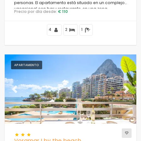
personas. El apartamento está situado en un complejo
vacacional con bar y restaurante, en una zona
Precio por día desde:
€ 110
residencial de playa, cerca de tiendas y
supermercados, a 25 metros de la Playa de la Fossa, a 4
kilómetros del centro de Calpe y a 25 metros del Mar
4
2
1
Mediterráneo.
APARTAMENTO
Previous
Next
Voramar I by the beach