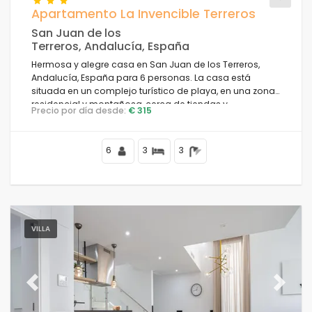
Apartamento La Invencible Terreros
San Juan de los
En el área de la ciudad
Terreros, Andalucía, España
Hermosa y alegre casa en San Juan de los Terreros,
Limpiar filtros
Andalucía, España para 6 personas. La casa está
situada en un complejo turístico de playa, en una zona
residencial y montañosa, cerca de tiendas y
Precio por día desde:
€ 315
supermercados y a 50 m de la playa.
Servicios populares
6
3
3
Condiciones
VILLA
Opciones
Previous
Next
Distancias