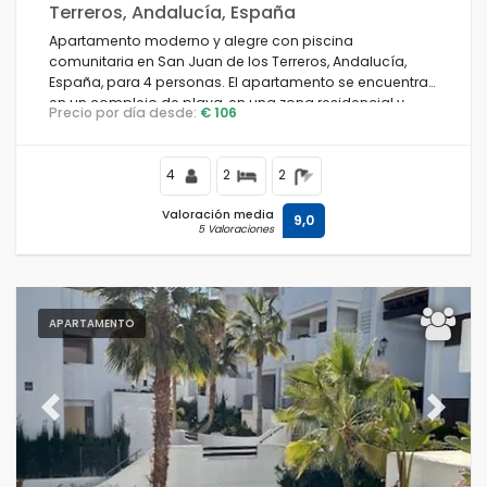
Terreros, Andalucía, España
Apartamento moderno y alegre con piscina
comunitaria en San Juan de los Terreros, Andalucía,
España, para 4 personas. El apartamento se encuentra
en un complejo de playa, en una zona residencial y
Precio por día desde:
€ 106
montañosa cerca de la playa, a pocos pasos de
supermercados y a 500 m de la playa.
4
2
2
Valoración media
9,0
5 Valoraciones
APARTAMENTO
Previous
Next