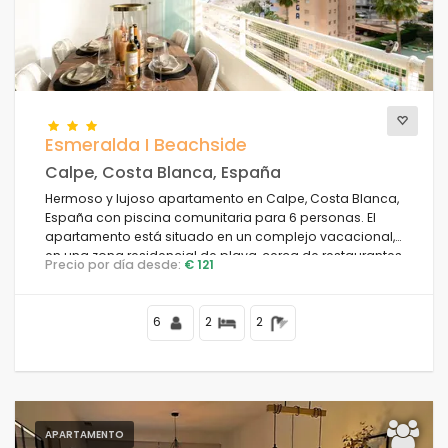
Esmeralda I Beachside
Calpe, Costa Blanca, España
Hermoso y lujoso apartamento en Calpe, Costa Blanca,
España con piscina comunitaria para 6 personas. El
apartamento está situado en un complejo vacacional,
en una zona residencial de playa, cerca de restaurantes
Precio por día desde:
€ 121
y bares, tiendas y supermercados, a 50 m de la playa
de la Fossa, a 4 km del centro de Calpe y a 50 m del mar
Mediterráneo.
6
2
2
APARTAMENTO