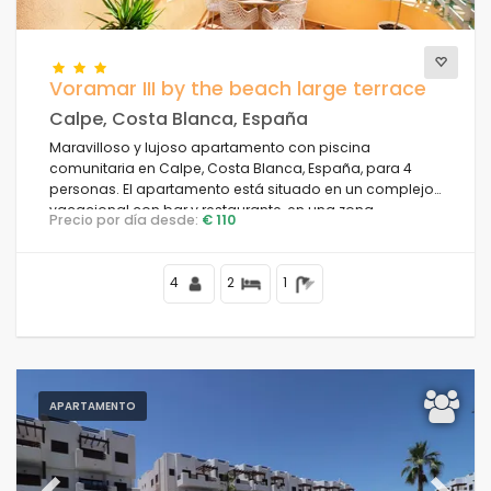
Voramar III by the beach large terrace
Calpe, Costa Blanca, España
Maravilloso y lujoso apartamento con piscina
comunitaria en Calpe, Costa Blanca, España, para 4
personas. El apartamento está situado en un complejo
vacacional con bar y restaurante, en una zona
Precio por día desde:
€ 110
residencial de playa, cerca de tiendas y
supermercados, a 25 m de la playa de la Fosa y a 25 m
del mar Mediterráneo.
4
2
1
APARTAMENTO