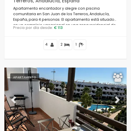
Terreros, Andalucía, España
Apartamento encantador y alegre con piscina
comunitaria en San Juan de los Terreros, Andalucía,
España, para 4 personas. El apartamento está situado
en un complejo vacacional en una zona residencial de
Precio por día desde:
€ 113
playa, cerca de restaurantes y bares, supermercados,
una pista de tenis, y a 500 m de la Playa de Nardos.
4
2
1
APARTAMENTO
Previous
Next