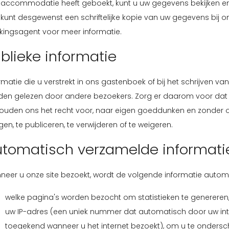
 accommodatie heeft geboekt, kunt u uw gegevens bekijken en
 kunt desgewenst een schriftelijke kopie van uw gegevens bi
kingsagent voor meer informatie.
blieke informatie
rmatie die u verstrekt in ons gastenboek of bij het schrijven
en gelezen door andere bezoekers. Zorg er daarom voor dat u 
ouden ons het recht voor, naar eigen goeddunken en zonder 
igen, te publiceren, te verwijderen of te weigeren.
tomatisch verzamelde informati
eer u onze site bezoekt, wordt de volgende informatie automa
welke pagina's worden bezocht om statistieken te genereren
uw IP-adres (een uniek nummer dat automatisch door uw in
toegekend wanneer u het internet bezoekt), om u te ondersc