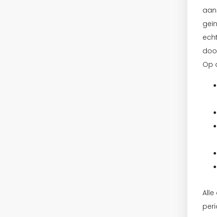
aan
geïn
echt
door
Op 
Alle
per