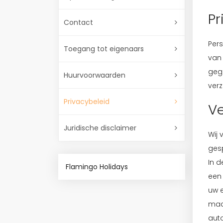
Pr
Contact
Per
Toegang tot eigenaars
van
gege
Huurvoorwaarden
ver
Privacybeleid
Ve
Juridische disclaimer
Wij 
ges
In d
Flamingo Holidays
een
uw e
maak
aut