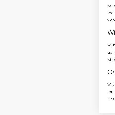
webs
met
webs
Wi
Wij 
aan
wijz
Ov
Wij 
tot 
Onze