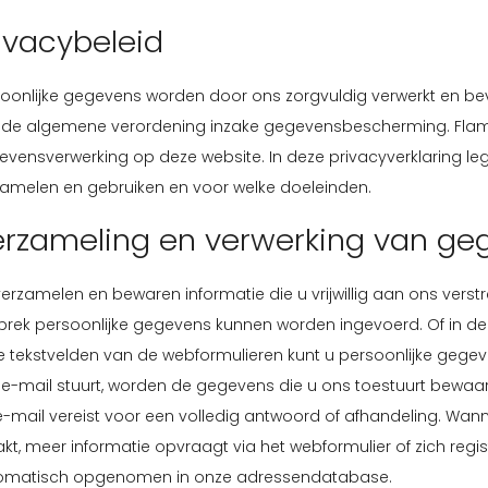
ivacybeleid
soonlijke gegevens worden door ons zorgvuldig verwerkt en be
 de algemene verordening inzake gegevensbescherming. Flamin
vensverwerking op deze website. In deze privacyverklaring le
zamelen en gebruiken en voor welke doeleinden.
rzameling en verwerking van ge
verzamelen en bewaren informatie die u vrijwillig aan ons verstre
prek persoonlijke gegevens kunnen worden ingevoerd. Of in de
e tekstvelden van de webformulieren kunt u persoonlijke gegevens
 e-mail stuurt, worden de gegevens die u ons toestuurt bewaa
-mail vereist voor een volledig antwoord of afhandeling. Wann
t, meer informatie opvraagt via het webformulier of zich regist
omatisch opgenomen in onze adressendatabase.