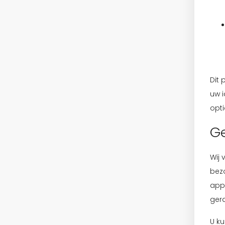
Dit 
uw i
opti
Ge
Wij
bezo
app
gera
U ku