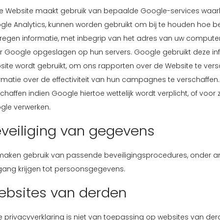
e Website maakt gebruik van bepaalde Google-services waarbi
gle Analytics, kunnen worden gebruikt om bij te houden hoe b
regen informatie, met inbegrip van het adres van uw computer
r Google opgeslagen op hun servers. Google gebruikt deze in
site wordt gebruikt, om ons rapporten over de Website te ver
rmatie over de effectiviteit van hun campagnes te verschaff
chaffen indien Google hiertoe wettelijk wordt verplicht, of vo
gle verwerken.
veiliging van gegevens
 maken gebruik van passende beveiligingsprocedures, onder
gang krijgen tot persoonsgegevens.
ebsites van derden
 privacyverklaring is niet van toepassing op websites van der