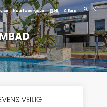
rvice
Kaartweergave
NL
€ Euro
EMBAD
VENS VEILIG