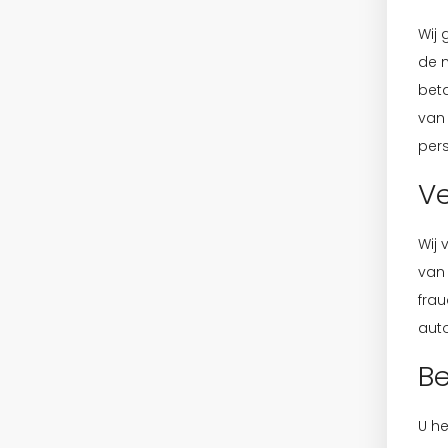
Wij 
de 
beta
van
per
Ve
Wij 
van 
fra
auto
Be
U he