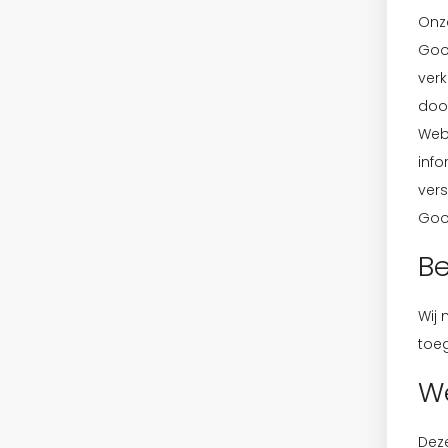
Onz
Goo
verk
doo
Web
info
vers
Goo
Be
Wij
toe
W
Deze