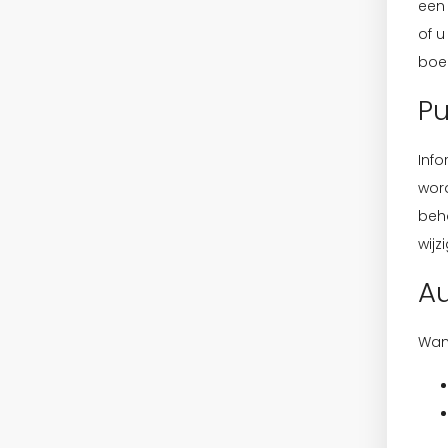
een
of u
boe
Pu
Info
word
beh
wijz
Au
Wann