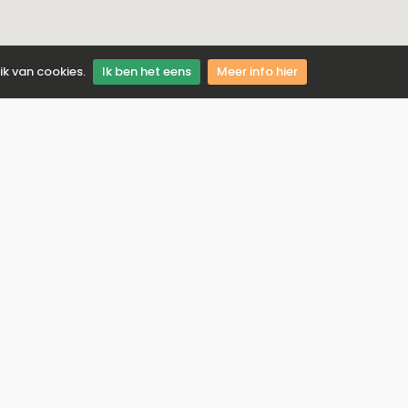
ik van cookies.
Ik ben het eens
Meer info hier
is nooit meer onze aanbiedingen
el: