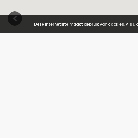
Deze internetsite maakt gebruik van cookies. Als u
Flamingo Holidays
Calle Concejal Emilio Tarraga 43
03191 Torre de la Horadada / Alicante
España
Tel: +34604419625