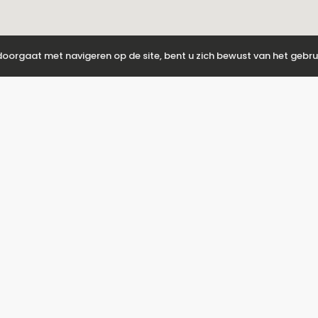
 doorgaat met navigeren op de site, bent u zich bewust van het gebru
Steun
M
HOE KAN IK BOEKEN?
Over ons
Tit
Neem contact met ons op
Inlogpagina voor eigenaren