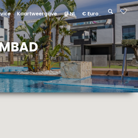
rvice
Kaartweergave
NL
€ Euro
EMBAD