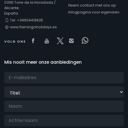
03191 Torre de la Horadada /
Neem contact met ons op
Alicante
Inlogpagina voor eigenaren
España
Keer bekeken
Tel: +34604419625
www.flamingoholidays.es
Extra categorieën
Visit our Facebook page
Visit our youtube page
Visit our x page
Visit our isntagram
Visit our Face
VOLG ONS
Mis nooit meer onze aanbiedingen
Titel: