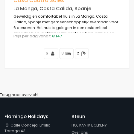
Casa Cuatro Soles
La Manga, Costa Calida, Spanje
Geweldig en comfortabel huis in La Manga, Costa
Cálida, Spanje met gemeenschappelijk zwembad voor
Voorwaarden
6 personen. Het huis is gelegen in een residentieel
strandgebied, dicht bij restaurants en bars, winkels en
Prijs per dag vanaf:
€ 147
supermarkten, en is 100 m van het strand.
Opties
6
3
2
Afstanden
Terug naar overzicht
Comfort
Flamingo Holidays
Steun
Diensten
Calle Concejal Emilio
HOE KAN IK BOEKEN?
Tarraga 43
Over ons