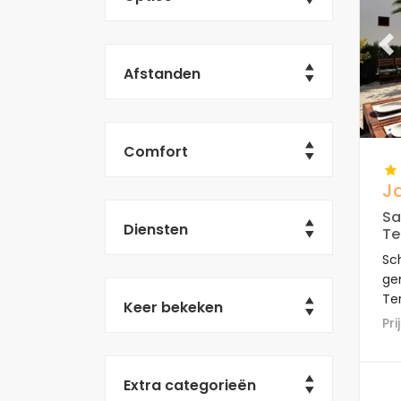
Pr
Afstanden
Comfort
J
Sa
Diensten
Te
Sc
ge
Ter
Keer bekeken
ap
P
ee
di
str
Extra categorieën