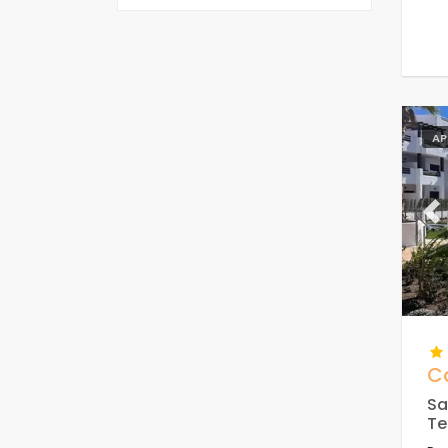
AP
Pr
C
Sa
Te