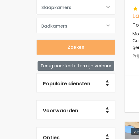
Slaapkamers
La
To
Badkamers
Mod
Co
ge
De 
P
re
Terug naar korte termijn verhuur
op
Populaire diensten
Voorwaarden
AP
Opties