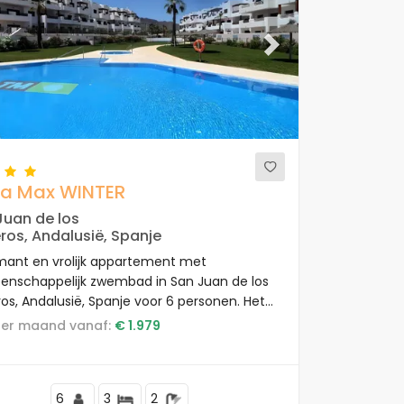
ous
Next
a Max WINTER
Juan de los
ros, Andalusië, Spanje
ant en vrolijk appartement met
nschappelijk zwembad in San Juan de los
ros, Andalusië, Spanje voor 6 personen. Het
tement is gelegen in een vakantiecomplex
s per maand vanaf:
€ 1.979
en bar en restaurant, in een kust- en
chtig gebied, dicht bij supermarkten en een
sbaan en 500 m van het strand.
6
3
2