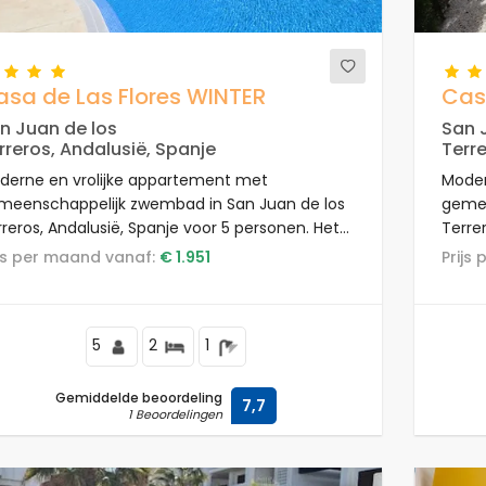
asa de Las Flores WINTER
Cas
n Juan de los
San 
rreros, Andalusië, Spanje
Terre
derne en vrolijke appartement met
Moder
meenschappelijk zwembad in San Juan de los
gemee
reros, Andalusië, Spanje voor 5 personen. Het
Terre
partement is gelegen in een vakantiecomplex,
appar
rijs per maand vanaf:
€ 1.951
Prij
 een residentieel en bergachtig strandgebied,
een r
cht bij supermarkten en op 500 m van het
dicht
and.
strand
5
2
1
Gemiddelde beoordeling
7,7
1 Beoordelingen