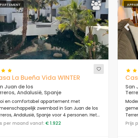
PARTEMENT
APPA
evious
Next
Previ
asa La Bueña Vida WINTER
Cas
n Juan de los
San 
rreros, Andalusië, Spanje
Terre
oi en comfortabel appartement met
Moder
meenschappelijk zwembad in San Juan de los
gemee
reros, Andalusië, Spanje voor 4 personen. Het
Terre
partement is gelegen in een vakantiecomplex,
appar
rijs per maand vanaf:
€ 1.922
Prij
 een residentieel en bergachtig strandgebied,
een k
cht bij restaurants en bars, supermarkten en
en op