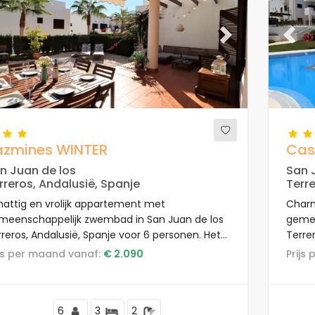
evious
Next
Previ
azmines WINTER
Cas
n Juan de los
San 
rreros, Andalusië, Spanje
Terre
hattig en vrolijk appartement met
Charm
meenschappelijk zwembad in San Juan de los
gemee
reros, Andalusië, Spanje voor 6 personen. Het
Terre
partement is gelegen in een vakantieoord, in
appar
rijs per maand vanaf:
€ 2.090
Prij
n residentieel en bergachtig strandgebied,
met e
cht bij supermarkten en op 200 m van het
berga
and.
tenni
6
3
2