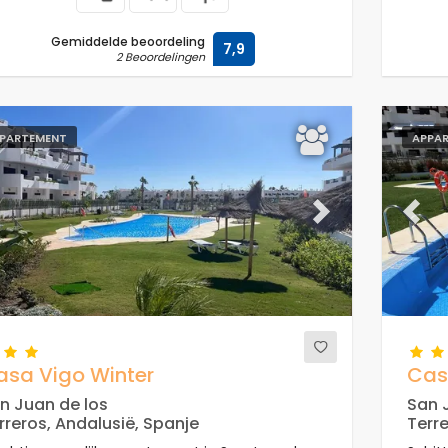
Gemiddelde beoordeling
7,9
2 Beoordelingen
PARTEMENT
APPA
evious
Next
Previ
asa Vigo Winter
Cas
n Juan de los
San 
rreros, Andalusië, Spanje
Terre