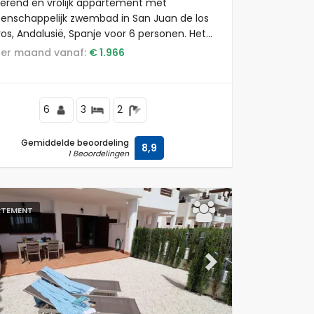
terend en vrolijk appartement met
nschappelijk zwembad in San Juan de los
ros, Andalusië, Spanje voor 6 personen. Het
tement is gelegen in een vakantiecomplex
s per maand vanaf:
€ 1.966
ar en restaurant, in een kust- en
chtige omgeving, dicht bij supermarkten
n tennisbaan en op 500 m van het strand.
6
3
2
Gemiddelde beoordeling
8,9
1 Beoordelingen
RTEMENT
ous
Next