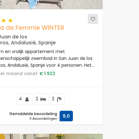
a de Femmie WINTER
Juan de los
ros, Andalusië, Spanje
n en vrolijk appartement met
nschappelijk zwembad in San Juan de los
ros, Andalusië, Spanje voor 4 personen. Het
tement is gelegen in een strandresort, in
s per maand vanaf:
€ 1.922
esidentieel en bergachtig strandgebied,
 bij supermarkten en op 500 m van het
.
4
2
2
Gemiddelde beoordeling
9,0
5 Beoordelingen