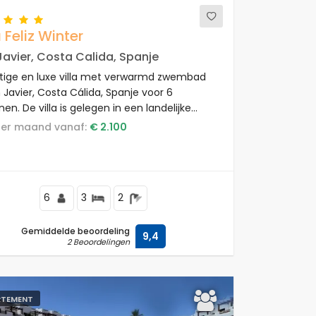
a Feliz Winter
Javier, Costa Calida, Spanje
tige en luxe villa met verwarmd zwembad
 Javier, Costa Cálida, Spanje voor 6
en. De villa is gelegen in een landelijke
domgeving en bevindt zich op 3 km van het
s per maand vanaf:
€ 2.100
.
6
3
2
Gemiddelde beoordeling
9,4
2 Beoordelingen
RTEMENT