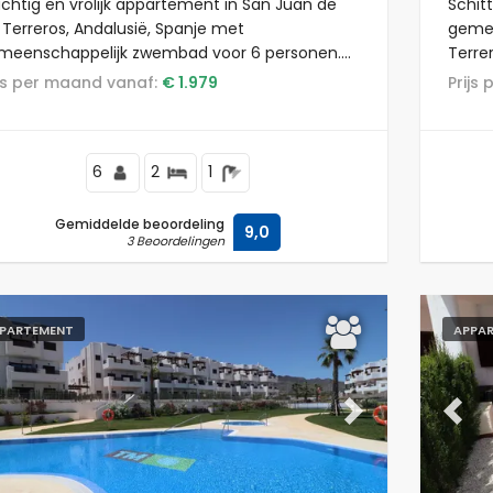
achtig en vrolijk appartement in San Juan de
Schit
 Terreros, Andalusië, Spanje met
gemee
meenschappelijk zwembad voor 6 personen.
Terre
t appartement is gelegen in een strandresort,
appar
rijs per maand vanaf:
€ 1.979
Prij
een kust- en woongebied, dicht bij
met b
permarkten en 500 m van het strand.
berga
en ee
6
2
1
Gemiddelde beoordeling
9,0
3 Beoordelingen
PARTEMENT
APPA
evious
Next
Previ