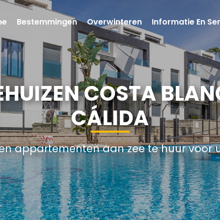
me
Bestemmingen
Overwinteren
Informatie En Se
EHUIZEN COSTA BLAN
CÁLIDA
en appartementen aan zee te huur voor u