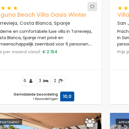
guna Beach Villa Oasis Winter
Vill
rrevieja, Costa Blanca, Spanje
San 
erne en comfortabele luxe villa in Torrevieja,
Prach
sta Blanca, Spanje met privé en
in San
meenschappelijk zwembad voor 6 personen.
person
villa is gelegen in een resort, dicht bij
stran
rijs per maand vanaf:
€ 2.154
Prij
staurants en bars, winkels en supermarkten, en
strand
 4 km van het strand.
6
3
2
Gemiddelde beoordeling
10,0
1 Beoordelingen
PARTEMENT
APPA