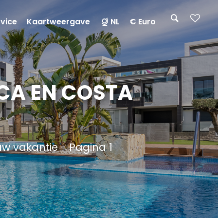
rvice
Kaartweergave
NL
€ Euro
CA EN COSTA
w vakantie - Pagina 1