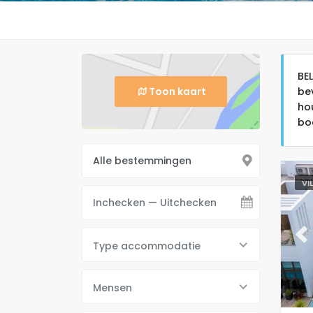
BE
Toon kaart
be
ho
bo
VI
Pr
Type accommodatie
Mensen