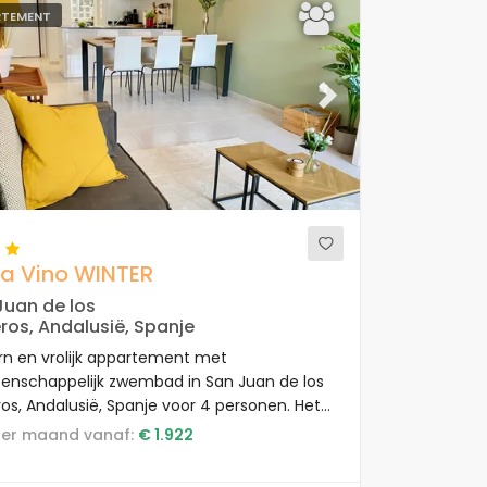
RTEMENT
ous
Next
a Vino WINTER
Juan de los
ros, Andalusië, Spanje
n en vrolijk appartement met
nschappelijk zwembad in San Juan de los
ros, Andalusië, Spanje voor 4 personen. Het
tement is gelegen in een vakantieresort, in
s per maand vanaf:
€ 1.922
ust- en woongebied, dichtbij supermarkten
 500 m van het strand.