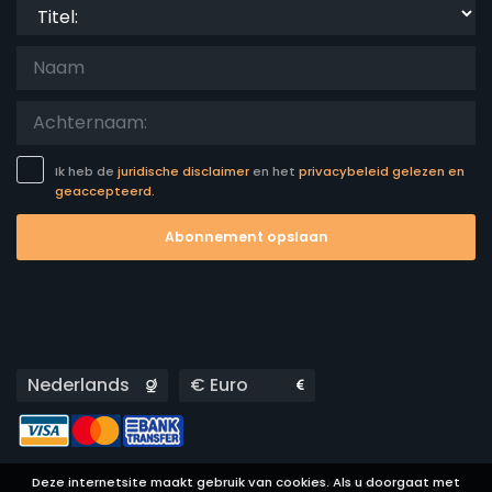
Titel:
Ik heb de
juridische disclaimer
en het
privacybeleid gelezen en
geaccepteerd.
Abonnement opslaan
Languages
Currencies
Deze internetsite maakt gebruik van cookies. Als u doorgaat met
Huurvoorwaarden
Privacybeleid
Wettelijke waarschuwing