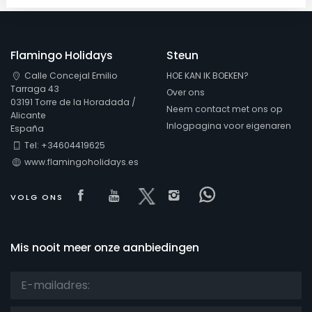
Flamingo Holidays
Steun
Calle Concejal Emilio
HOE KAN IK BOEKEN?
Tarraga 43
Over ons
03191 Torre de la Horadada /
Neem contact met ons op
Alicante
Inlogpagina voor eigenaren
España
Tel: +34604419625
www.flamingoholidays.es
Visit our Facebook page
Visit our youtube page
Visit our x page
Visit our isntagram
Visit our Face
VOLG ONS
Mis nooit meer onze aanbiedingen