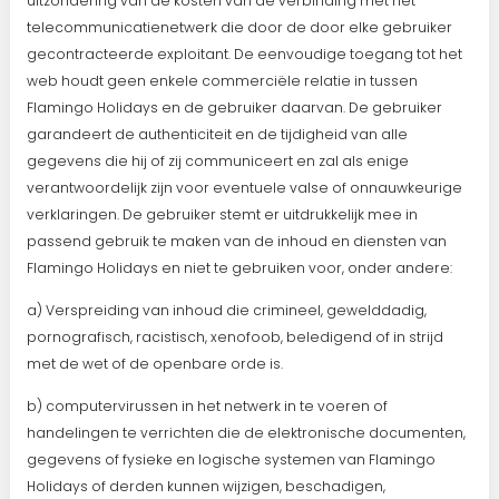
uitzondering van de kosten van de verbinding met het
telecommunicatienetwerk die door de door elke gebruiker
gecontracteerde exploitant. De eenvoudige toegang tot het
web houdt geen enkele commerciële relatie in tussen
Flamingo Holidays en de gebruiker daarvan. De gebruiker
garandeert de authenticiteit en de tijdigheid van alle
gegevens die hij of zij communiceert en zal als enige
verantwoordelijk zijn voor eventuele valse of onnauwkeurige
verklaringen. De gebruiker stemt er uitdrukkelijk mee in
passend gebruik te maken van de inhoud en diensten van
Flamingo Holidays en niet te gebruiken voor, onder andere:
a) Verspreiding van inhoud die crimineel, gewelddadig,
pornografisch, racistisch, xenofoob, beledigend of in strijd
met de wet of de openbare orde is.
b) computervirussen in het netwerk in te voeren of
handelingen te verrichten die de elektronische documenten,
gegevens of fysieke en logische systemen van Flamingo
Holidays of derden kunnen wijzigen, beschadigen,