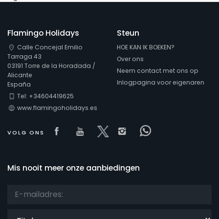
Flamingo Holidays
Steun
Calle Concejal Emilio
HOE KAN IK BOEKEN?
Tarraga 43
Over ons
03191 Torre de la Horadada /
Neem contact met ons op
Alicante
Inlogpagina voor eigenaren
España
Tel: +34604419625
www.flamingoholidays.es
Visit our Facebook page
Visit our youtube page
Visit our x page
Visit our isntagram
Visit our Face
VOLG ONS
Mis nooit meer onze aanbiedingen
Titel: