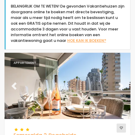
BELANGRIJK OM TE WETEN! De gevonden Vakantiehuizen zijn
doorgaans online te boeken met directe bevestiging,
maar als u meer tijd nodig heeft om te beslissen kunt u
ook een GRATIS optie nemen. Dit houdt in dat wij de
accommodatie 3 dagen voor u vast houden. Voor meer
informatie omtrent het online boeken van een
Type accommodatie
vakantiewoning gaat u naar
HOE KAN IK BOEKEN?
Mensen
APPARTEMENT
Slaapkamers
Previous
Next
Badkamers
Populaire diensten