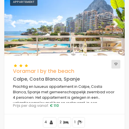
APPARTEMENT
Previous
Next
Voramar I by the beach
Calpe, Costa Blanca, Spanje
Prachtig en luxueus appartement in Calpe, Costa
Blanca, Spanje met gemeenschappelijk zwembad voor
4 personen. Het appartement is gelegen in een
vakantiecomplex met bar en restaurant, in een
Prijs per dag vanaf:
€ 110
residentiële strandwijk, dicht bij winkels en supermarkten,
op 25 meter van Playa de la Fosa strand, 3 kilometer van
het centrum van Calpe en 25 meter van de
4
2
1
Middellandse Zee.