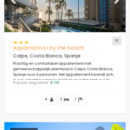
Previous
Next
Aquamarina I by the beach
Calpe, Costa Blanca, Spanje
Prachtig en comfortabel appartement met
gemeenschappelijk zwembad in Calpe, Costa Blanca,
Spanje voor 4 personen. Het appartement bevindt zich
in een vakantiecomplex met bar en restaurant, in een
Prijs per dag vanaf:
€ 110
residentiële strandomgeving, dicht bij winkels en
supermarkten, op 25 meter van het Playa de la Fossa-
strand, 4 kilometer van het centrum van Calpe en 25
4
2
1
meter van de Middellandse Zee.