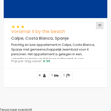
Voramar II by the beach
Calpe, Costa Blanca, Spanje
Prachtig en luxe appartement in Calpe, Costa Blanca,
Spanje met gemeenschappelijk zwembad voor 4
personen. Het appartement is gelegen in een
vakantiecomplex met bar en restaurant, in een
Prijs per dag vanaf:
€ 99
residentiële strandomgeving, dicht bij winkels en
supermarkten, op 25 m van het strand Playa de la Fossa,
3 km van het centrum van Calpe en 25 m van de
4
1
1
Middellandse Zee.
Terug naar overzicht