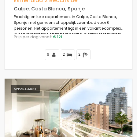
Esmeralda 2 Beachside
Calpe, Costa Blanca, Spanje
Prachtig en luxe appartement in Calpe, Costa Blanca,
Spanje met gemeenschappelijk zwembad voor 6
Voorwaarden
personen. Het appartement ligt in een vakantiecomplex
in een residentiële strandomgeving, dichtbij restaurants
Prijs per dag vanaf:
€ 121
en bars, winkels en supermarkten, op 50 m van het
strand Playa de la Fossa, 4 km van het centrum van
Opties
Calpe en 50 m van de Middellandse Zee.
6
2
2
Afstanden
APPARTEMENT
Comfort
Previous
Next
Diensten