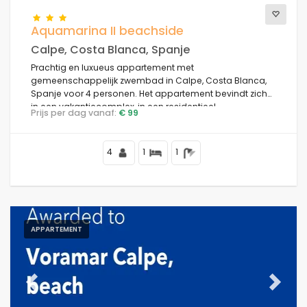
Aquamarina II beachside
Calpe, Costa Blanca, Spanje
Prachtig en luxueus appartement met
gemeenschappelijk zwembad in Calpe, Costa Blanca,
Spanje voor 4 personen. Het appartement bevindt zich
in een vakantiecomplex, in een residentieel
Prijs per dag vanaf:
€ 99
strandgebied, dicht bij restaurants en bars, winkels en
supermarkten, op 25 m van La Fossa Beach en 0,025 km
van de Middellandse Zee.
4
1
1
APPARTEMENT
Previous
Next