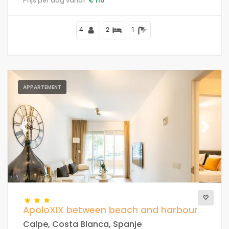
Prijs per dag vanaf:
€ 110
residentieel strandgebied, dicht bij winkels en
supermarkten, op 25 m van het strand Playa de la Fosa
en op 25 m van de Middellandse Zee.
4
2
1
APPARTEMENT
Previous
Next
ApoloXIX between beach and harbour
Calpe, Costa Blanca, Spanje