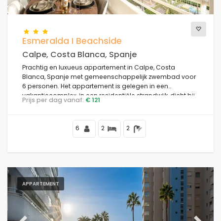
Keer bekeken
Esmeralda I Beachside
Calpe, Costa Blanca, Spanje
Prachtig en luxueus appartement in Calpe, Costa
Extra categorieën
Blanca, Spanje met gemeenschappelijk zwembad voor
6 personen. Het appartement is gelegen in een
vakantiecomplex, in een residentiële strandwijk, dicht bij
Prijs per dag vanaf:
€ 121
restaurants en bars, winkels en supermarkten, op 50 m
van het Playa de la Fossa strand, 4 km van het centrum
van Calpe en 50 m van de Middellandse Zee.
6
2
2
APPARTEMENT