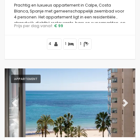
Prachtig en luxueus appartement in Calpe, Costa
Blanca, Spanje met gemeenschappelijk zwembad voor
4 personen. Het appartement ligt in een residentiële
strandwijk, dichtbij restaurants, bars en supermarkten, op
Prijs per dag vanaf:
€ 99
1 km van het strand Playa de la Fosa en 0,5 km van de
Middellandse Zee.
4
1
1
APPARTEMENT
Previous
Next