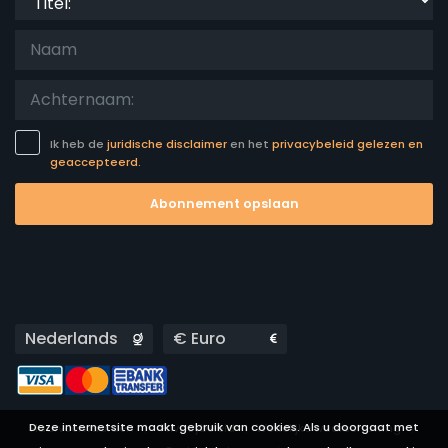
Ik heb de
juridische disclaimer
en het
privacybeleid gelezen en
geaccepteerd.
Abonnement opslaan
Languages
Currencies
Deze internetsite maakt gebruik van cookies. Als u doorgaat met
Huurvoorwaarden
Privacybeleid
Wettelijke waarschuwing