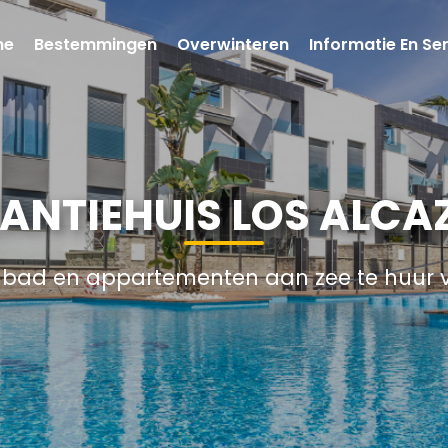
me
Bestemmingen
Overwinteren
Informatie En Se
KANTIEHUIS LOS ALCA
mbad en appartementen aan zee te huur 