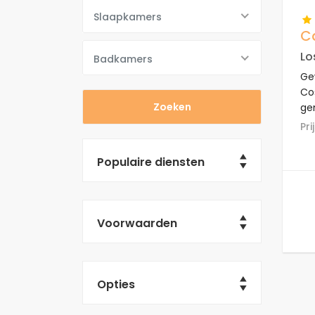
Slaapkamers
C
Lo
Badkamers
Ge
Co
ge
He
P
su
Populaire diensten
Voorwaarden
Opties