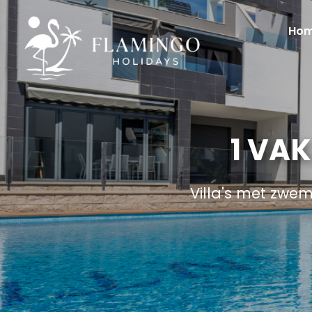
Ho
1 VA
Villa's met zwe