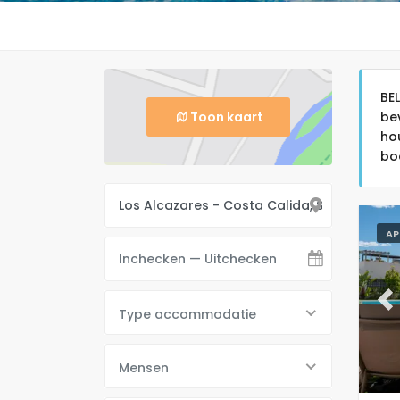
BE
Toon kaart
be
ho
bo
AP
Pr
Type accommodatie
Mensen