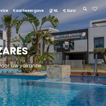
rvice
Kaartweergave
NL
€ Euro
ZARES
voor uw vakantie