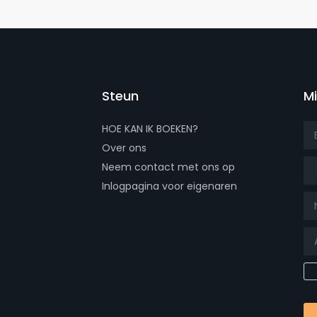
Steun
M
HOE KAN IK BOEKEN?
Over ons
Tit
Neem contact met ons op
Inlogpagina voor eigenaren
 page
tube page
x page
t our isntagram page
isit our Facebowhatsappok page