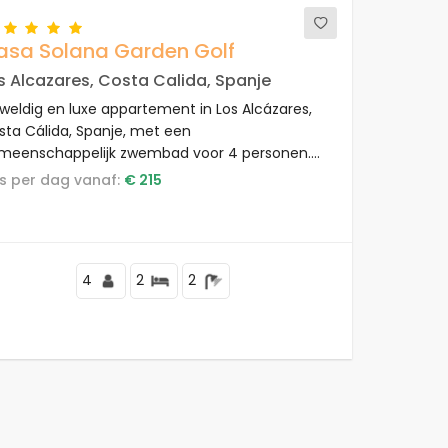
asa Solana Garden Golf
s Alcazares, Costa Calida, Spanje
weldig en luxe appartement in Los Alcázares,
sta Cálida, Spanje, met een
meenschappelijk zwembad voor 4 personen.
t appartement is gelegen nabij winkels en
rijs per dag vanaf:
€ 215
permarkten en ligt op 2 km van het strand.
4
2
2