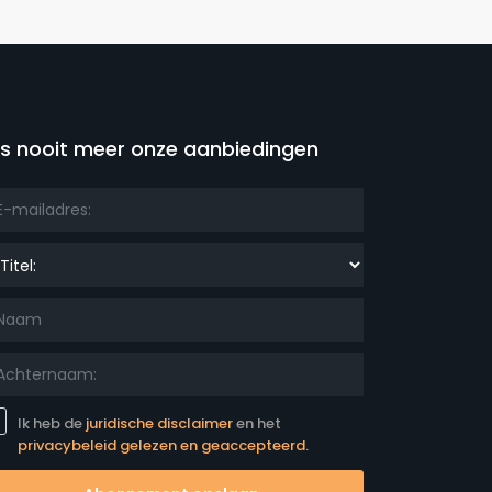
is nooit meer onze aanbiedingen
el:
Ik heb de
juridische disclaimer
en het
privacybeleid gelezen en geaccepteerd.