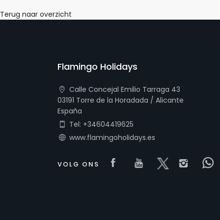
Terug naar overzicht
Flamingo Holidays
Calle Concejal Emilio Tarraga 43
03191 Torre de la Horadada / Alicante
España
Tel: +34604419625
www.flamingoholidays.es
Visit our Facebook
Visit our you
Visit our 
Visi
V
VOLG ONS