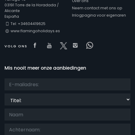
Over ons
03191 Torre de la Horadada /
Neem contact met ons op
Alicante
Inlogpagina voor eigenaren
España
Tel: +34604419625
www.flamingoholidays.es
Visit our Facebook page
Visit our youtube page
Visit our x page
Visit our isntagram
Visit our Face
VOLG ONS
Mis nooit meer onze aanbiedingen
Titel: