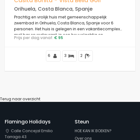
Casita Bonita - Vista Bella Golf
Orihuela, Costa Blanca, Spanje
Prachtig en vrolijk huis met gemeenschappelijk
zwembad in Orihuela, Costa Blanca, Spanje voor 6
Voorwaarden
personen. Het huis is gelegen in een vakantiecomplex
met bar en restaurant, in een heuvelachtig en
Prijs per dag vanaf:
€ 95
residentieel gebied en dicht bij winkels en supermarkten.
Opties
6
3
2
Afstanden
Terug naar overzicht
Comfort
Flamingo Holidays
Steun
Diensten
Calle Concejal Emilio
HOE KAN IK BOEKEN?
Tarraga 43
Over ons