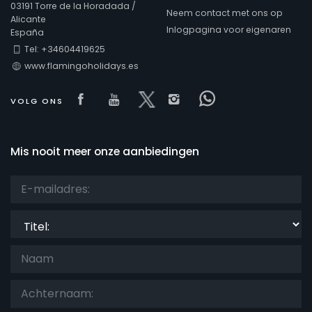
03191 Torre de la Horadada /
Neem contact met ons op
Alicante
Inlogpagina voor eigenaren
España
Keer bekeken
Tel: +34604419625
www.flamingoholidays.es
Extra categorieën
Visit our Facebook page
Visit our youtube page
Visit our x page
Visit our isntagram
Visit our Face
VOLG ONS
Mis nooit meer onze aanbiedingen
Titel: