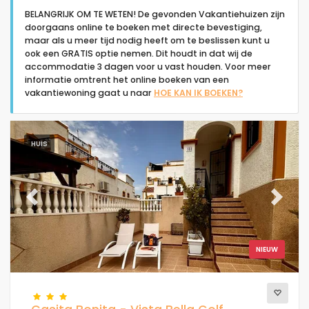
BELANGRIJK OM TE WETEN! De gevonden Vakantiehuizen zijn
doorgaans online te boeken met directe bevestiging,
maar als u meer tijd nodig heeft om te beslissen kunt u
ook een GRATIS optie nemen. Dit houdt in dat wij de
accommodatie 3 dagen voor u vast houden. Voor meer
informatie omtrent het online boeken van een
Type accommodatie
vakantiewoning gaat u naar
HOE KAN IK BOEKEN?
Mensen
HUIS
Slaapkamers
Previous
Next
Badkamers
NIEUW
Populaire diensten