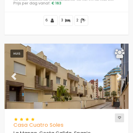
en bars, winkels en supermarkten, en op 100 m van het
Prijs per dag vanaf:
€ 163
strand.
6
3
2
HUIS
Previous
Next
Casa Cuatro Soles