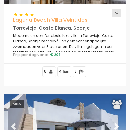
Laguna Beach Villa Veintidos
Torrevieja, Costa Blanca, Spanje
Moderne en comfortabele luxe villa in Torrevieja, Costa
Blanca, Spanje met privé- en gemeenschappelijke
zwembaden voor 8 personen. De villa is gelegen in een
resort, in een kust- en woongebied, dicht bij restaurants
Prijs per dag vanaf:
€ 208
en bars, winkels en supermarkten, en op 4 km van het
strand.
8
4
3
VILLA
Previous
Next