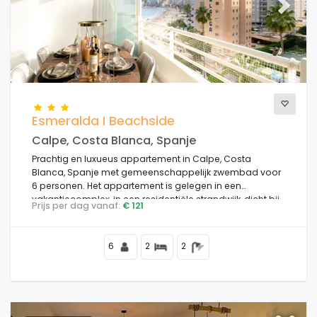
Previous
Next
Esmeralda I Beachside
Calpe, Costa Blanca, Spanje
Prachtig en luxueus appartement in Calpe, Costa
Blanca, Spanje met gemeenschappelijk zwembad voor
6 personen. Het appartement is gelegen in een
vakantiecomplex, in een residentiële strandwijk, dicht bij
Prijs per dag vanaf:
€ 121
restaurants en bars, winkels en supermarkten, op 50 m
van het Playa de la Fossa strand, 4 km van het centrum
van Calpe en 50 m van de Middellandse Zee.
6
2
2