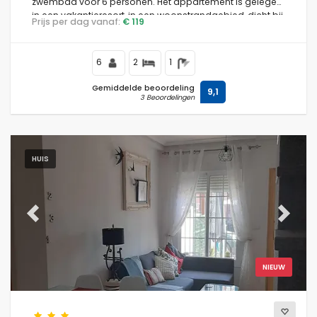
zwembad voor 6 personen. Het appartement is gelegen
in een vakantieresort, in een woonstrandgebied, dicht bij
Prijs per dag vanaf:
€ 119
restaurants en bars, supermarkten en een tennisbaan,
en is 500 m van Playa Nardos strand.
6
2
1
Gemiddelde beoordeling
9,1
3 Beoordelingen
HUIS
Previous
Next
NIEUW