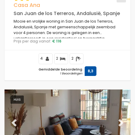
Casa Ana
San Juan de los Terreros, Andalusië, Spanje
Mooie en vrolijke woning in San Juan de los Terreros,
Andalusië, Spanje met gemeenschappelijk zwembad
voor 4 personen. De woning is gelegen in een
vakantieresort, in een residentieel en bergachtig
Prijs per dag vanaf:
€ 116
strandgebied, dichtbij winkels en supermarkten en op
100 m van het strand.
4
2
2
Gemiddelde beoordeling
8,3
1 Beoordelingen
HUIS
Previous
Next