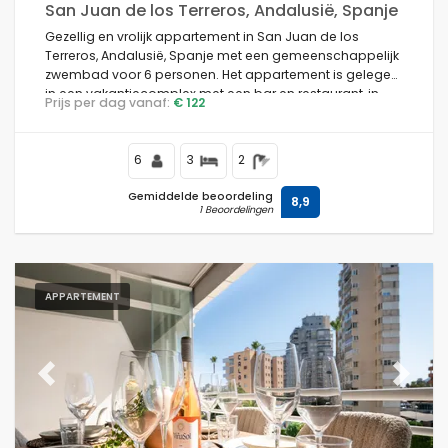
San Juan de los Terreros, Andalusië, Spanje
Gezellig en vrolijk appartement in San Juan de los
Terreros, Andalusië, Spanje met een gemeenschappelijk
zwembad voor 6 personen. Het appartement is gelegen
in een vakantiecomplex met een bar en restaurant, in
Prijs per dag vanaf:
€ 122
een kust- en bergachtige omgeving, dicht bij
supermarkten en een tennisbaan, en op 500 m van het
strand.
6
3
2
Gemiddelde beoordeling
8,9
1 Beoordelingen
APPARTEMENT
Previous
Next