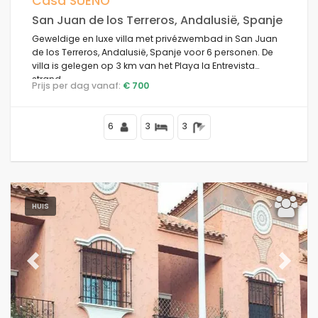
Casa SUEÑO
San Juan de los Terreros, Andalusië, Spanje
Het beste onderbroken
Geweldige en luxe villa met privézwembad in San Juan
de los Terreros, Andalusië, Spanje voor 6 personen. De
villa is gelegen op 3 km van het Playa la Entrevista
Schone filters
strand.
Prijs per dag vanaf:
€ 700
6
3
3
Populaire diensten
Voorwaarden
HUIS
Opties
Previous
Next
Afstanden