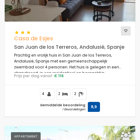
Casa de Esjes
San Juan de los Terreros, Andalusië, Spanje
Prachtig en vrolijk huis in San Juan de los Terreros,
Andalusië, Spanje met een gemeenschappelijk
zwembad voor 4 personen. Het huis is gelegen in een
strandresort, in een residentieel en bergachtig
Prijs per dag vanaf:
€ 116
strandgebied, dicht bij winkels en supermarkten en op
100 m van het strand.
4
2
2
Gemiddelde beoordeling
8,9
1 Beoordelingen
APPARTEMENT