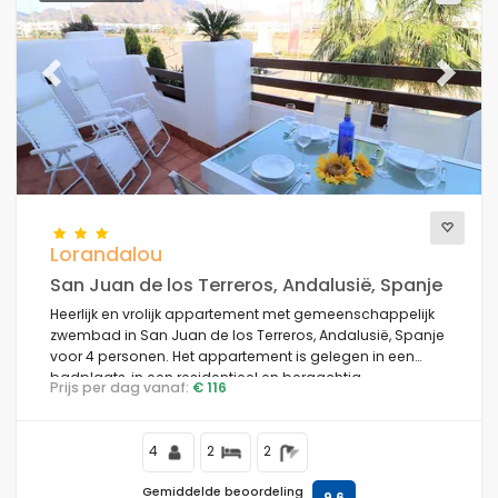
Previous
Next
Lorandalou
San Juan de los Terreros, Andalusië, Spanje
Heerlijk en vrolijk appartement met gemeenschappelijk
zwembad in San Juan de los Terreros, Andalusië, Spanje
voor 4 personen. Het appartement is gelegen in een
badplaats, in een residentieel en bergachtig
Prijs per dag vanaf:
€ 116
strandgebied, dichtbij supermarkten en op 200 m van
het strand.
4
2
2
Gemiddelde beoordeling
9,6