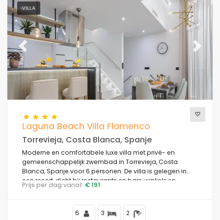
VILLA
Previous
Next
Laguna Beach Villa Flamenco
Torrevieja, Costa Blanca, Spanje
Moderne en comfortabele luxe villa met privé- en
gemeenschappelijk zwembad in Torrevieja, Costa
Blanca, Spanje voor 6 personen. De villa is gelegen in
een resort, dicht bij restaurants en bars, winkels en
Prijs per dag vanaf:
€ 191
supermarkten, en op 4 km van het strand.
6
3
2