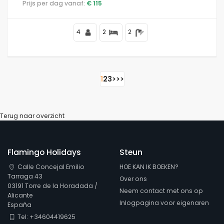
Prijs per dag vanaf:
€ 115
Entrevista strand.
4
2
2
1
2
3
>
>>
Terug naar overzicht
Flamingo Holidays
Steun
Calle Concejal Emilio
HOE KAN IK BOEKEN?
Tarraga 43
Over ons
03191 Torre de la Horadada /
Neem contact met ons op
Alicante
Inlogpagina voor eigenaren
España
Tel: +34604419625