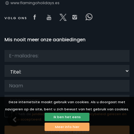
www.flamingoholidays.es
Visit our Facebook page
Visit our youtube page
Visit our x page
Visit our isntagram
Visit our Face
VOLG ONS
Mis nooit meer onze aanbiedingen
Titel:
Deze internetsite maakt gebruik van cookies. Als u doorgaat met
navigeren op de site, bent u zich bewust van het gebruik van cookies.
Ik heb de
juridische disclaimer
en het
privacybeleid gelezen en
Ik ben het eens
geaccepteerd.
Meer info hier
Abonnement opslaan