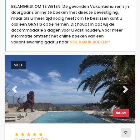
BELANGRIJK OM TE WETEN! De gevonden Vakantiehuizen zijn
doorgaans online te boeken met directe bevestiging,
maar als u meer tijd nodig heeft om te beslissen kunt u
ook een GRATIS optie nemen. Dit houdt in dat wij de
accommodatie 3 dagen voor u vast houden. Voor meer
informatie omtrent het online boeken van een
Type accommodatie
vakantiewoning gaat u naar
HOE KAN IK BOEKEN?
Mensen
VILLA
Slaapkamers
Previous
Next
Badkamers
NIEUW
Uw selectie
(68)