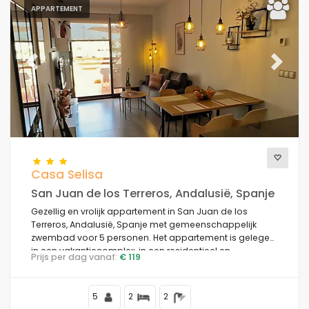
APPARTEMENT
Previous
Next
Casa Selisa
San Juan de los Terreros, Andalusië, Spanje
Gezellig en vrolijk appartement in San Juan de los
Terreros, Andalusië, Spanje met gemeenschappelijk
zwembad voor 5 personen. Het appartement is gelegen
in een vakantiecomplex, in een residentieel en
Prijs per dag vanaf:
€ 119
bergachtig gebied nabij het strand, dicht bij
supermarkten en op 200 m van het strand.
5
2
2