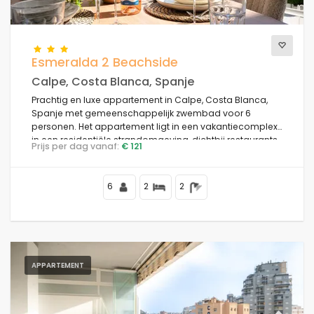
Esmeralda 2 Beachside
Calpe, Costa Blanca, Spanje
Prachtig en luxe appartement in Calpe, Costa Blanca,
Spanje met gemeenschappelijk zwembad voor 6
personen. Het appartement ligt in een vakantiecomplex
in een residentiële strandomgeving, dichtbij restaurants
Prijs per dag vanaf:
€ 121
en bars, winkels en supermarkten, op 50 m van het
strand Playa de la Fossa, 4 km van het centrum van
Calpe en 50 m van de Middellandse Zee.
6
2
2
APPARTEMENT