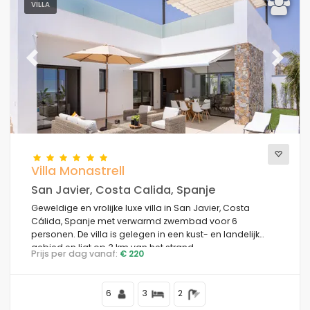
VILLA
Previous
Next
Villa Monastrell
San Javier, Costa Calida, Spanje
Geweldige en vrolijke luxe villa in San Javier, Costa
Cálida, Spanje met verwarmd zwembad voor 6
personen. De villa is gelegen in een kust- en landelijk
gebied en ligt op 3 km van het strand.
Prijs per dag vanaf:
€ 220
6
3
2