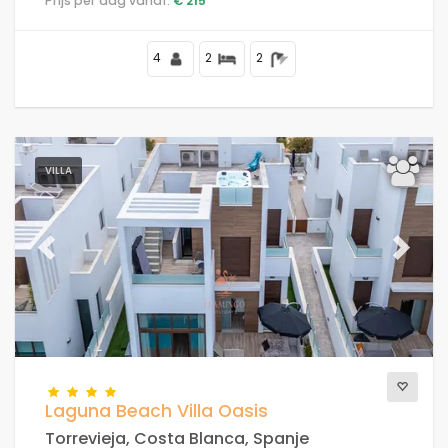
Prijs per dag vanaf:
€ 215
4
2
2
VILLA
Previous
Next
Laguna Beach Villa Oasis
Torrevieja, Costa Blanca, Spanje