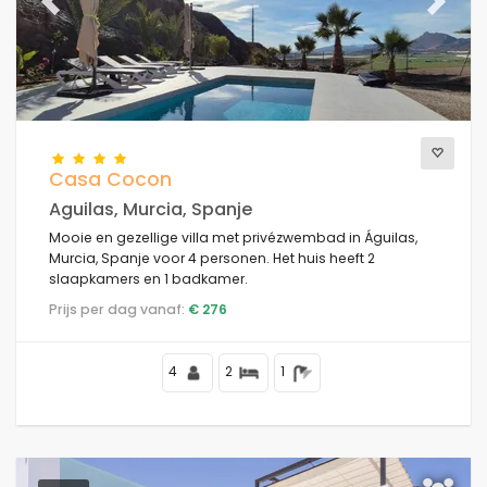
Het beste onderbroken
Previous
(28)
Next
Luxe eigenschappen
(11)
Weekend
(1)
Van de maand
(42)
Voor de familie
(1)
Voor koppels
(44)
Casa Cocon
Dichtbij het strand
(41)
Aguilas, Murcia, Spanje
Strandgebied
(45)
Mooie en gezellige villa met privézwembad in Águilas,
Dichtbij golfcampos
(5)
Murcia, Spanje voor 4 personen. Het huis heeft 2
Dichtbij skisch hellingen
(0)
slaapkamers en 1 badkamer.
In de stadsruimte
(48)
Prijs per dag vanaf:
€ 276
Op het platteland
(2)
Halfpension
(0)
4
2
1
Speciale kortingen
(1)