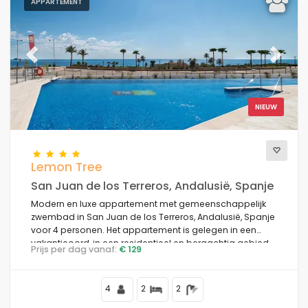
APPARTEMENT
Previous
Next
NIEUW
Lemon Tree
San Juan de los Terreros, Andalusië, Spanje
Modern en luxe appartement met gemeenschappelijk
zwembad in San Juan de los Terreros, Andalusië, Spanje
voor 4 personen. Het appartement is gelegen in een
vakantieoord, in een residentieel en bergachtig gebied,
Prijs per dag vanaf:
€ 129
dichtbij supermarkten en op 100 m van het strand.
4
2
2