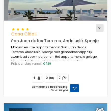
Casa Cléoli
San Juan de los Terreros, Andalusië, Spanje
Modern en luxe appartement in San Juan de los
Terreros, Andalusië, Spanje met gemeenschappelijk
zwembad voor 4 personen. Het appartement is gelegen
in een vakantiecomplex, in een residentieel en
Prijs per dag vanaf:
€ 129
bergachtig strandgebied, dichtbij supermarkten en op
100 m van het strand.
4
2
2
Gemiddelde beoordeling
7,7
1 Beoordelingen