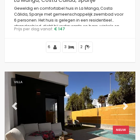
La Manga, Costa Calida, Spanje
Geweldig en comfortabel huis in La Manga, Costa
Cálida, Spanje met gemeenschappelijk zwembad voor
6 personen. Het huis is gelegen in een residentieel
strandgebied, dicht bij restaurants en bars, winkels en
Prijs per dag vanaf:
€ 147
supermarkten, en is 100 m van het strand.
6
3
2
VILLA
Previous
Next
NIEUW