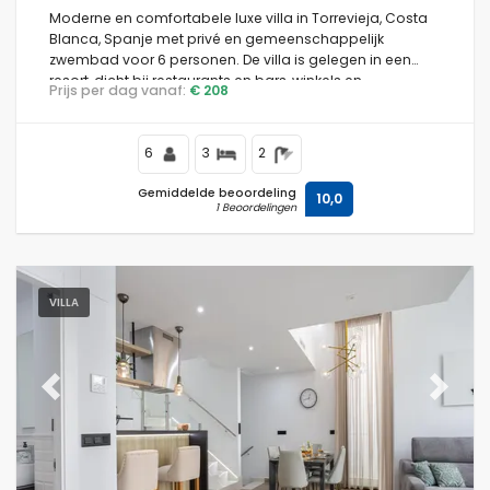
Moderne en comfortabele luxe villa in Torrevieja, Costa
Blanca, Spanje met privé en gemeenschappelijk
zwembad voor 6 personen. De villa is gelegen in een
resort, dicht bij restaurants en bars, winkels en
Prijs per dag vanaf:
€ 208
supermarkten, en op 4 km van het strand.
6
3
2
Gemiddelde beoordeling
10,0
1 Beoordelingen
VILLA
Previous
Next