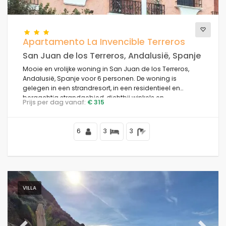
Comfort
Apartamento La Invencible Terreros
San Juan de los Terreros, Andalusië, Spanje
Mooie en vrolijke woning in San Juan de los Terreros,
Diensten
Andalusië, Spanje voor 6 personen. De woning is
gelegen in een strandresort, in een residentieel en
bergachtig strandgebied, dichtbij winkels en
Prijs per dag vanaf:
€ 315
supermarkten en op 50 m van het strand.
Keer bekeken
6
3
3
Extra categorieën
Uw laatste bezoek
VILLA
(0)
Uw favorieten
(0)
Nieuws
(10)