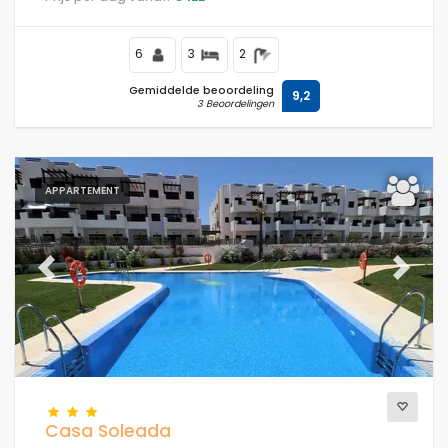
een bar en restaurant, in een kust- en bergachtige
omgeving, dicht bij supermarkten en een tennisbaan en
op 500 m van het strand.
6
3
2
Gemiddelde beoordeling
9,2
3 Beoordelingen
APPARTEMENT
Previous
Next
Casa Soleada