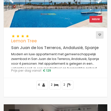
Het beste onderbroken
Previous
(3)
Next
Luxe eigenschappen
(3)
Weekend
(0)
NIEUW
Van de maand
(7)
Voor de familie
(0)
Voor koppels
(7)
Lemon Tree
Dichtbij het strand
(6)
San Juan de los Terreros, Andalusië, Spanje
Strandgebied
(6)
Modern en luxe appartement met gemeenschappelijk
Dichtbij golfcampos
(2)
zwembad in San Juan de los Terreros, Andalusië, Spanje
Dichtbij skisch hellingen
(0)
voor 4 personen. Het appartement is gelegen in een
vakantieoord, in een residentieel en bergachtig gebied,
In de stadsruimte
(8)
Prijs per dag vanaf:
€ 129
dichtbij supermarkten en op 100 m van het strand.
Op het platteland
(1)
Halfpension
(0)
4
2
2
Speciale kortingen
(0)