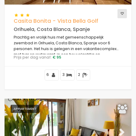
Casita Bonita - Vista Bella Golf
Orihuela, Costa Blanca, Spanje
Prachtig en vrolijk huis met gemeenschappelijk
zwembad in Orihuela, Costa Blanca, Spanje voor 6
personen. Het huis is gelegen in een vakantiecomplex
met bar en restaurant, in een heuvelachtig en
Prijs per dag vanaf:
€ 95
residentieel gebied en dicht bij winkels en supermarkten.
6
3
2
APPARTEMENT
Previous
Next