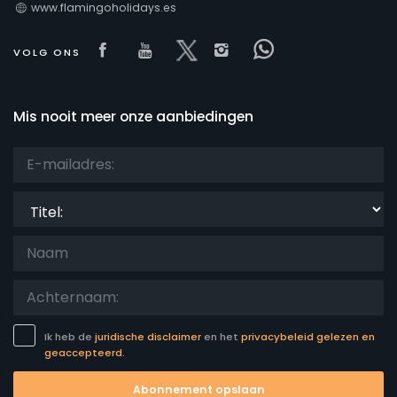
www.flamingoholidays.es
Visit our Facebook page
Visit our youtube page
Visit our x page
Visit our isntagram
Visit our Face
VOLG ONS
Mis nooit meer onze aanbiedingen
Titel:
Ik heb de
juridische disclaimer
en het
privacybeleid gelezen en
geaccepteerd.
Abonnement opslaan