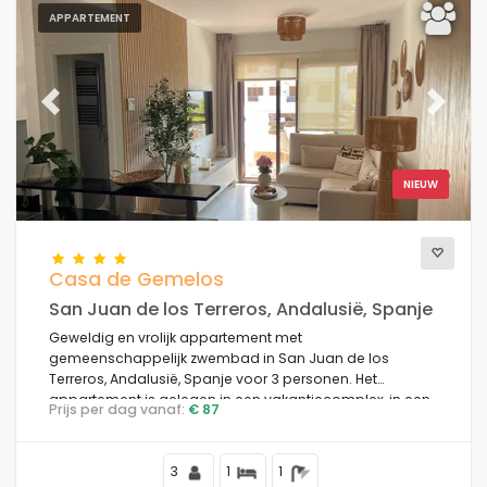
APPARTEMENT
Previous
Next
NIEUW
Casa de Gemelos
San Juan de los Terreros, Andalusië, Spanje
Geweldig en vrolijk appartement met
gemeenschappelijk zwembad in San Juan de los
Terreros, Andalusië, Spanje voor 3 personen. Het
appartement is gelegen in een vakantiecomplex, in een
Prijs per dag vanaf:
€ 87
residentieel en bergachtig strandgebied, dichtbij
restaurants en bars, supermarkten, en een tennisbaan,
en op 500 m van het Playa Nardos strand.
3
1
1