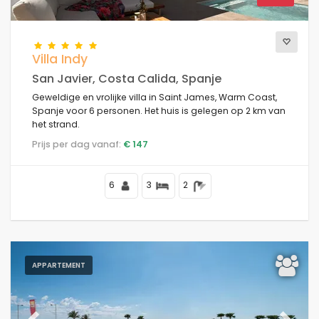
Comfort
Villa Indy
San Javier, Costa Calida, Spanje
Geweldige en vrolijke villa in Saint James, Warm Coast,
Diensten
Spanje voor 6 personen. Het huis is gelegen op 2 km van
het strand.
Prijs per dag vanaf:
€ 147
Keer bekeken
6
3
2
Extra categorieën
Uw laatste bezoek
APPARTEMENT
(0)
Uw favorieten
(0)
Nieuws
(10)