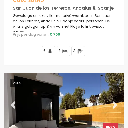
Casa SUEÑO
San Juan de los Terreros, Andalusië, Spanje
Nieuws
Geweldige en luxe villa met privézwembad in San Juan
de los Terreros, Andalusië, Spanje voor 6 personen. De
villa is gelegen op 3 km van het Playa la Entrevista
Schone filters
strand.
Prijs per dag vanaf:
€ 700
6
3
3
Populaire diensten
Voorwaarden
VILLA
Opties
Previous
Next
Afstanden
NIEUW