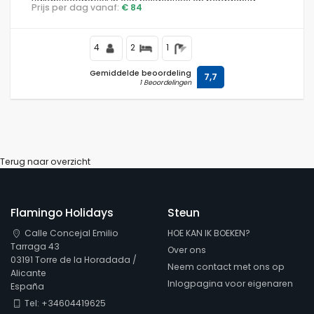
vakantiecomplex in een residentieel en bergachtig
Prijs per dag vanaf:
€ 84
strandgebied, dicht bij restaurants en bars,
supermarkten en een tennisbaan, en ligt op 500 m van
Playa Nardos strand.
4
2
1
Gemiddelde beoordeling
7,7
1 Beoordelingen
Terug naar overzicht
Flamingo Holidays
Steun
Calle Concejal Emilio
HOE KAN IK BOEKEN?
Tarraga 43
Over ons
03191 Torre de la Horadada /
Neem contact met ons op
Alicante
Inlogpagina voor eigenaren
España
Tel: +34604419625