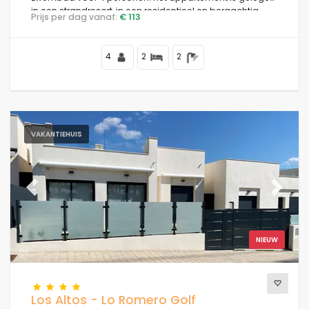
in een strandresort, in een residentieel en bergachtig
Prijs per dag vanaf:
€ 113
strandgebied, dicht bij supermarkten en op 500 m van
het strand.
4
2
2
VAKANTIEHUIS
Previous
Next
NIEUW
Los Altos - Lo Romero Golf