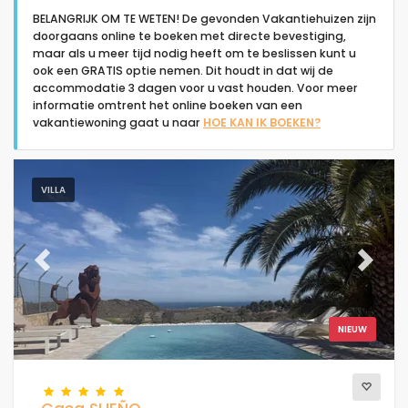
BELANGRIJK OM TE WETEN! De gevonden Vakantiehuizen zijn
doorgaans online te boeken met directe bevestiging,
maar als u meer tijd nodig heeft om te beslissen kunt u
ook een GRATIS optie nemen. Dit houdt in dat wij de
accommodatie 3 dagen voor u vast houden. Voor meer
informatie omtrent het online boeken van een
Type accommodatie
vakantiewoning gaat u naar
HOE KAN IK BOEKEN?
Mensen
VILLA
Slaapkamers
Previous
Next
Badkamers
NIEUW
Uw selectie
(10)