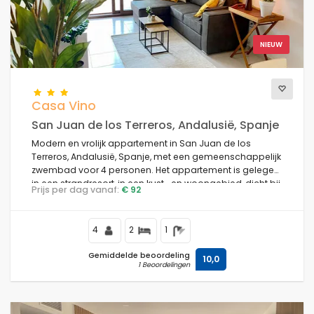
NIEUW
Casa Vino
San Juan de los Terreros, Andalusië, Spanje
Modern en vrolijk appartement in San Juan de los
Terreros, Andalusië, Spanje, met een gemeenschappelijk
zwembad voor 4 personen. Het appartement is gelegen
in een strandresort, in een kust- en woongebied, dicht bij
Prijs per dag vanaf:
€ 92
supermarkten en op 500 m van het strand.
4
2
1
Gemiddelde beoordeling
10,0
1 Beoordelingen