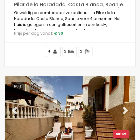
Pilar de la Horadada, Costa Blanca, Spanje
Geweldig en comfortabel vakantiehuis in Pilar de la
Horadada, Costa Blanca, Spanje voor 4 personen. Het
huis is gelegen in een golfresort en in een kust-,
heuvelachtig en residentieel gebied.
Prijs per dag vanaf:
€ 99
4
2
2
HUIS
Previous
Next
NIEUW