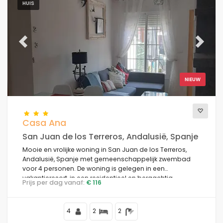
HUIS
Previous
Next
NIEUW
Casa Ana
San Juan de los Terreros, Andalusië, Spanje
Mooie en vrolijke woning in San Juan de los Terreros,
Andalusië, Spanje met gemeenschappelijk zwembad
voor 4 personen. De woning is gelegen in een
vakantieresort, in een residentieel en bergachtig
Prijs per dag vanaf:
€ 116
strandgebied, dichtbij winkels en supermarkten en op
100 m van het strand.
4
2
2