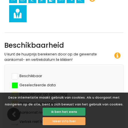
Sport
golf (Águilon Golf), wandelen, mountainbiken en fietsen
(binnen 1000 meter van het appartement)
duiken en surfen (binnen 5 kilometer van het appartement)
Beschikbaarheid
U kunt de huurprijs berekenen door op de gewenste
aankomst- en vertrekdatum te klikken!
Beschikbaar
Geselecteerde data
Beschikbaar op aanvraag
Deze internetsite maakt gebruik van cookies. Als u doorgaat met
Prijzen op aanvraag
navigeren op de site, bent u zich bewust van het gebruik van cookies.
Ik ben het eens
Aankomst niet toegestaan
Meer info hier
Vertrek niet toegestaan