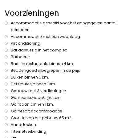
dichtstbijzijnde stad binnen 4 kilometer van het
Voorzieningen
appartement
dichtstbijzijnde rivier of kust binnen 3 kilometer van het
Accommodatie geschikt voor het aangegeven aantal
appartement
personen.
dichtstbijzijnde strand: Playa la Entrevista (binnen 3
Accommodatie met één woonlaag.
kilometer van het appartement)
dichtstbijzijnde haven: Águilas (binnen 12 kilometer van het
Airconditioning
appartement)
Bar aanwezig in het complex
dichtstbijzijnde luchthaven: Murcia/Almería (binnen 100
Barbecue
kilometer van het appartement)
Bars en restaurants binnen 4 km.
tweede dichtstbijzijnde luchthaven: Alicante (> 100
Beddengoed inbegrepen in de prijs
kilometer)
Duiken binnen 5 km.
dichtbij openbaar vervoer: trein binnen 4 kilometer
Fietsroutes binnen 1 km.
roken niet toegestaan
huisdieren zijn niet toegestaan
Gebouw met 3 verdiepingen
Het gebouw waar de accommodatie zich bevindt heeft een
Gemeenschappelijke tuin
lift.
Golfbaan binnen 1 km.
De accommodatie is zeer geschikt voor gezinnen met
Golfresort accommodatie
kinderen.
Grootte van het gebouw 65 m2.
Privé voorzieningen en diensten inbegrepen in de huurprijs
Handdoeken
Internetverbinding
internet (WiFi)
stofzuiger, strijkijzer en strijkplank