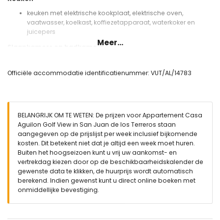
keuken met elektrische kookplaat, elektrische oven,
vaatwasser, koelkast, koffiezetapparaat, waterkoker en
juicepers
Meer...
Slaapkamers en badkamers
slaapkamer met airconditioning en kingsize bed (met een
afmeting van 200 bij 180 cm)
Officiële accommodatie identificatienummer: VUT/AL/14783
slaapkamer met airconditioning en 2 eenpersoonsbedden
(met een afmeting van 200 bij 90 cm)
badkamer met dubbele wastafel, bad, douche, bidet, toilet
en haardroger
BELANGRIJK OM TE WETEN: De prijzen voor Appartement Casa
badkamer met enkele wastafel, douche en toilet
Aguilon Golf View in San Juan de los Terreros staan
Exterieur van het appartement
aangegeven op de prijslijst per week inclusief bijkomende
kosten. Dit betekent niet dat je altijd een week moet huren.
gemeenschappelijk zwembad
Buiten het hoogseizoen kunt u vrij uw aankomst- en
gemeenschappelijke tuin met gazon
vertrekdag kiezen door op de beschikbaarheidskalender de
terras
gewenste data te klikken, de huurprijs wordt automatisch
barbecue
berekend. Indien gewenst kunt u direct online boeken met
buiten zitgedeelte en buiten eetgedeelte
onmiddellijke bevestiging.
2 privé overdekte parkeerplaatsen en gemeenschappelijke
parkeerplaats
Meer informatie