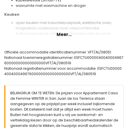
kabeltelevisie (Smart-TV)
wasruimte met wasmachine en droger
Keuken
open keuken met inductiekookplaat, elektrische oven,
magnetron, vaatwasser, koel-vriescombinatie,
koffiezetapparaat, waterkoker, broodrooster en juicer
Meer...
Slaapkamers en badkamers
slaapkamer met airconditioning, queensize bed (van 200
Officiële accommodatie identificatienummer: VFT/AL/08051
bij 160 cm) en en-suite badkamer
Nationaal toerismeregistratienummer: ESFCTU0000040040004967
slaapkamer met airconditioning en 2 eenpersoonsbedden
600000000000000000VFT/AL/080519
(van 200 bij 80 cm)
Nationaal registratienummer voor accommodatie: ESFCTU00000
en-suite badkamer met enkele wastafel, douche, toilet en
40040004967600000000000000000VFT/AL/080519
haardroger
badkamer met enkele wastafel, douche en toilet
Buitenkant van het appartement
BELANGRIJK OM TE WETEN: De prijzen voor Appartement Casa
de Femmie WINTER in San Juan de los Terreros staan
afgesloten perceel
aangegeven op de prijslijst per week inclusief bijkomende
gemeenschappelijk zwembad
kosten. Dit betekent niet dat je altijd een week moet huren.
kinderen's zwembad
Buiten het hoogseizoen kunt u vrij uw aankomst- en
tuin met grind en tuinmeubilair met ligbedden
vertrekdag kiezen door op de beschikbaarheidskalender de
gemeenschappelijk grasveld met bomen
gewenste data te klikken, de huurprijs wordt automatisch
speeltuin