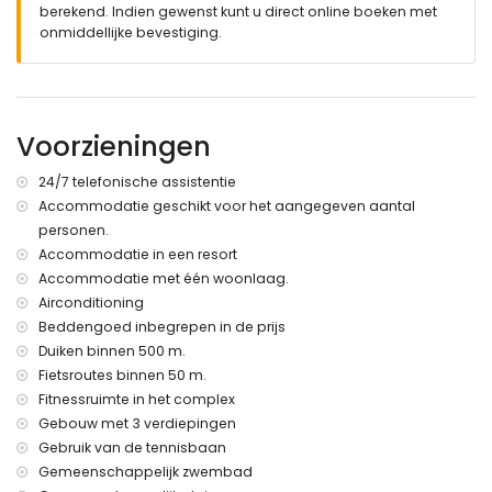
berekend. Indien gewenst kunt u direct online boeken met
overdekt terras
onmiddellijke bevestiging.
buiten douche
buiten zitgedeelte en buiten eetgedeelte
gemeenschappelijke afgesloten overdekte parkeerplaats
Meer informatie
Voorzieningen
dichtstbijzijnde stad: San Juan de los Terreros (binnen 1000
meter van het appartement)
24/7 telefonische assistentie
dichtstbijzijnde rivier of kust binnen 500 meter van het
Accommodatie geschikt voor het aangegeven aantal
appartement
personen.
dichtstbijzijnde strand binnen 500 meter van het
appartement
Accommodatie in een resort
dichtstbijzijnde haven: Villaricos (binnen 10 kilometer van
Accommodatie met één woonlaag.
het appartement)
Airconditioning
dichtstbijzijnde luchthaven: Almeria/Murcia (binnen 100
Beddengoed inbegrepen in de prijs
kilometer van het appartement)
Duiken binnen 500 m.
tweede dichtstbijzijnde luchthaven: Alicante (> 100
Fietsroutes binnen 50 m.
kilometer)
Fitnessruimte in het complex
nabij openbaar vervoer: bus binnen 100 meter en trein
binnen 15 kilometer
Gebouw met 3 verdiepingen
roken niet toegestaan
Gebruik van de tennisbaan
huisdieren zijn niet toegestaan
Gemeenschappelijk zwembad
Het gebouw waar de accommodatie zich bevindt heeft een