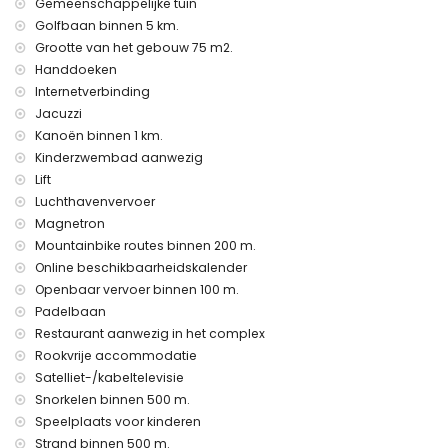
Gemeenschappelijke tuin
lift.
Golfbaan binnen 5 km.
De accommodatie is zeer geschikt voor gezinnen met
Grootte van het gebouw 75 m2.
kinderen, fotosessies en yogasessies.
Handdoeken
Privé faciliteiten en diensten inbegrepen in de huurprijs
Internetverbinding
internet (WiFi)
Jacuzzi
stofzuiger en strijkijzer en strijkplank
Kanoën binnen 1 km.
bedlinnen en handdoeken
Kinderzwembad aanwezig
24-uurs nooddienst
Lift
airverwarming
Luchthavenvervoer
Gemeenschappelijke faciliteiten en diensten inbegrepen in
Magnetron
de huurprijs
Mountainbike routes binnen 200 m.
buiten jacuzzi
Online beschikbaarheidskalender
Openbaar vervoer binnen 100 m.
Privé faciliteiten en diensten tegen een meerprijs
Padelbaan
luchthavenservice
Restaurant aanwezig in het complex
Gemeenschappelijke faciliteiten/diensten tegen een
Rookvrije accommodatie
meerprijs
Satelliet-/kabeltelevisie
Snorkelen binnen 500 m.
fitnessruimte, tennisbaan en paddlebaan
Speelplaats voor kinderen
Vermaak en recreatieve activiteiten voor uw vakantie in
Strand binnen 500 m.