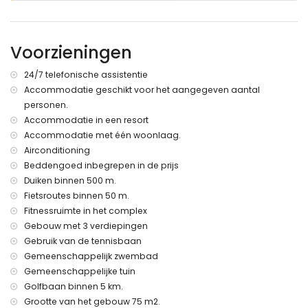
buitendouche
buiten zitgedeelte en buiten eetgedeelte
gemeenschappelijke afgesloten overdekte parkeerruimte
Voorzieningen
Meer informatie
24/7 telefonische assistentie
dichtstbijzijnde stad: San Juan de los Terreros (binnen 1000
Accommodatie geschikt voor het aangegeven aantal
meter van het appartement)
personen.
dichtstbijzijnde rivier of kust binnen 500 meter van het
appartement
Accommodatie in een resort
dichtstbijzijnde strand binnen 500 meter van het
Accommodatie met één woonlaag.
appartement
Airconditioning
dichtstbijzijnde haven: Villaricos (binnen 10 kilometer van
Beddengoed inbegrepen in de prijs
het appartement)
Duiken binnen 500 m.
dichtstbijzijnde luchthaven: Almeria/Murcia (binnen 100
Fietsroutes binnen 50 m.
kilometer van het appartement)
Fitnessruimte in het complex
tweede dichtstbijzijnde luchthaven: Alicante (> 100
kilometer)
Gebouw met 3 verdiepingen
dichtbij openbaar vervoer: bus binnen 100 meter en trein
Gebruik van de tennisbaan
binnen 15 kilometer
Gemeenschappelijk zwembad
roken niet toegestaan
Gemeenschappelijke tuin
huisdieren zijn niet toegestaan
Golfbaan binnen 5 km.
Het gebouw waar de accommodatie zich bevindt heeft een
Grootte van het gebouw 75 m2.
lift.