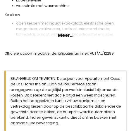
kabeltelevisie
wasruimte met wasmachine
Keuken
open keuken met inductiekookplaat, elektrische oven,
magnetron, vaatwasser, koelkast-vriescombinatie,
koffiezetapparaat, waterkoker, broodrooster en juicer
Meer...
Slaapkamers en badkamers
slaapkamer met airconditioning, queen size bed (met een
Officiële accommodatie identificatienummer: VUT/AL/12299
afmeting van 200 bij 160 cm) en en-suite badkamer
slaapkamer met airconditioning en 2 eenpersoonsbedden
(met een afmeting van 200 bij 80 cm)
en-suite badkamer met enkele wasbak, douche, toilet en
BELANGRIJK OM TE WETEN: De prijzen voor Appartement Casa
haardroger
de Las Flores in San Juan de los Terreros staan
Buiten van het appartement
aangegeven op de prijslijst per week inclusief bijkomende
kosten. Dit betekent niet dat je altijd een week moet huren.
afgesloten perceel
Buiten het hoogseizoen kunt u vrij uw aankomst- en
gemeenschappelijk zwembad
vertrekdag kiezen door op de beschikbaarheidskalender de
kinderen's zwembad
gewenste data te klikken, de huurprijs wordt automatisch
tuin met grind en tuinmeubelen met ligbedden
berekend. Indien gewenst kunt u direct online boeken met
gemeenschappelijke tuin met gras en bomen
onmiddellijke bevestiging.
speeltuin
overdekt terras