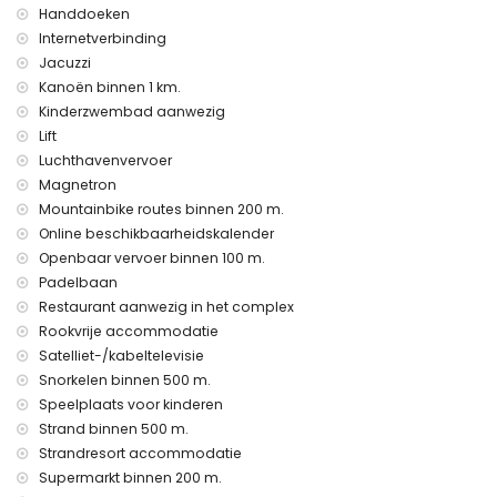
De accommodatie is zeer geschikt voor gezinnen met
Handdoeken
kinderen, fotosessies en yogasessies.
Internetverbinding
Jacuzzi
Privé faciliteiten en diensten inbegrepen in de huurprijs
Kanoën binnen 1 km.
internet (WiFi)
Kinderzwembad aanwezig
stofzuiger en strijkijzer en strijkplank
Lift
bedlinnen en handdoeken
Luchthavenvervoer
24 uur noodservice
air verwarming
Magnetron
Mountainbike routes binnen 200 m.
Gemeenschappelijke faciliteiten en diensten inbegrepen in
Online beschikbaarheidskalender
de huurprijs
Openbaar vervoer binnen 100 m.
buiten jacuzzi
Padelbaan
Privé faciliteiten en diensten tegen extra kosten
Restaurant aanwezig in het complex
Rookvrije accommodatie
luchthavenservice
Satelliet-/kabeltelevisie
Gemeenschappelijke faciliteiten / diensten tegen extra
Snorkelen binnen 500 m.
kosten
Speelplaats voor kinderen
fitnessruimte, tennisbaan en paddlebaan
Strand binnen 500 m.
Strandresort accommodatie
Entertainment en recreatieve activiteiten voor uw vakantie
Supermarkt binnen 200 m.
in San Juan de los Terreros, Andalusië