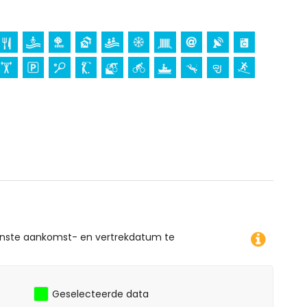
n de los Terreros, Andalusië
 plaats (binnen 5 kilometer van de accommodatie)
van de accommodatie)
uiken, snorkelen, surfen en windsurfen (binnen 1000
van het appartement)
enste aankomst- en vertrekdatum te
Geselecteerde data