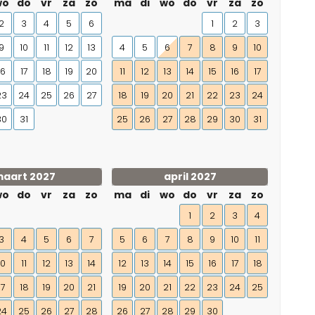
wo
do
vr
za
zo
ma
di
wo
do
vr
za
zo
2
3
4
5
6
1
2
3
9
10
11
12
13
4
5
6
7
8
9
10
16
17
18
19
20
11
12
13
14
15
16
17
23
24
25
26
27
18
19
20
21
22
23
24
30
31
25
26
27
28
29
30
31
aart 2027
april 2027
wo
do
vr
za
zo
ma
di
wo
do
vr
za
zo
1
2
3
4
3
4
5
6
7
5
6
7
8
9
10
11
10
11
12
13
14
12
13
14
15
16
17
18
17
18
19
20
21
19
20
21
22
23
24
25
24
25
26
27
28
26
27
28
29
30