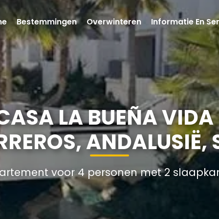
me
Bestemmingen
Overwinteren
Informatie En Se
ASA LA BUEÑA VIDA 
RREROS, ANDALUSIË,
artement voor 4 personen met 2 slaapka