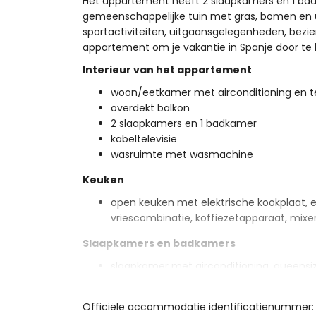
Het appartement heeft 2 slaapkamers en 1 b
gemeenschappelijke tuin met gras, bomen en uit
sportactiviteiten, uitgaansgelegenheden, bezi
appartement om je vakantie in Spanje door te 
Interieur van het appartement
woon/eetkamer met airconditioning en te
overdekt balkon
2 slaapkamers en 1 badkamer
kabeltelevisie
wasruimte met wasmachine
Keuken
open keuken met elektrische kookplaat, e
vriescombinatie, koffiezetapparaat, mixe
Slaapkamers en badkamers
slaapkamer met airconditioning, queensi
suite badkamer
slaapkamer met airconditioning en 2 ee
Officiële accommodatie identificatienummer:
en-suite badkamer met enkele wastafel, 