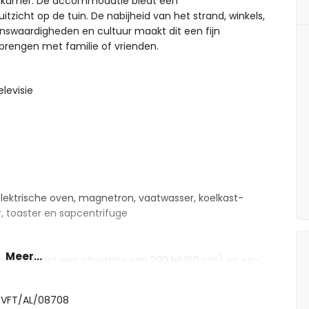
adkamer. De accommodatie biedt een
zicht op de tuin. De nabijheid van het strand, winkels,
enswaardigheden en cultuur maakt dit een fijn
brengen met familie of vrienden.
levisie
lektrische oven, magnetron, vaatwasser, koelkast-
r, toaster en sapcentrifuge
Meer...
ze bed (met een afmeting van 200 bij 160 cm) en en-
npersoonsbedden (met een afmeting van 200 bij 80 cm)
 VFT/AL/08708
douche, toilet en haardroger