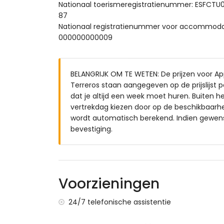
Nationaal toerismeregistratienummer: ESF
Buiten van het appartement
87
Nationaal registratienummer voor accomm
afgesloten perceel
000000000009
gemeenschappelijk zwembad
kinderen's zwembad
gemeenschappelijke tuin met gras en b
BELANGRIJK OM TE WETEN: De prijzen voor A
overdekt terras
Terreros staan aangegeven op de prijslijst p
buiten douche
dat je altijd een week moet huren. Buiten 
buiten zitgedeelte en buiten eetgedeelte
vertrekdag kiezen door op de beschikbaarhei
privé afgesloten parkeerplaats
wordt automatisch berekend. Indien gewenst
Meer informatie
bevestiging.
dichtstbijzijnde stad: San Juan de los T
dichtstbijzijnde rivier of kust binnen 50
dichtstbijzijnde strand: Nardos Strand (
dichtstbijzijnde luchthaven: Alicante (> 1
Voorzieningen
tweede dichtstbijzijnde luchthaven: Alm
nabij openbaar vervoer: bus binnen 200 m
24/7 telefonische assistentie
huisdieren zijn niet toegestaan
Het gebouw waar de accommodatie zich be