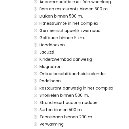
Accommodatie met één woonlaag.
De accommodatie is zeer geschikt voor 
Bars en restaurants binnen 500 m.
Privé faciliteiten en diensten inbegrepen i
Duiken binnen 500 m.
Fitnessruimte in het complex
internet (WiFi)
stofzuiger, strijkijzer en strijkplank
Gemeenschappelijk zwembad
bedlinnen en handdoeken
Golfbaan binnen 5 km.
24 uur nooddiensten
Handdoeken
airverwarming
Jacuzzi
Gemeenschappelijke faciliteiten en dienst
Kinderzwembad aanwezig
Magnetron
buiten jacuzzi
Online beschikbaarheidskalender
Gemeenschappelijke faciliteiten / dienste
Padelbaan
fitnessruimte en paddle court
Restaurant aanwezig in het complex
Snorkelen binnen 500 m.
Amusement en recreatieve activiteiten voo
Strandresort accommodatie
Andalusië
Surfen binnen 500 m.
promenade (binnen 500 meter van het h
Tennisbaan binnen 200 m.
waterpark (Agua Vera) (binnen 10 kilomet
Verwarming