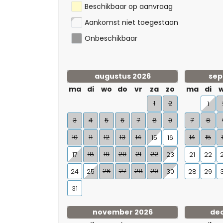
Beschikbaar op aanvraag
Aankomst niet toegestaan
Onbeschikbaar
augustus 2026
sep
ma
di
wo
do
vr
za
zo
ma
di
1
2
1
3
4
5
6
7
8
9
7
8
10
11
12
13
14
14
15
15
16
18
19
20
21
22
17
23
21
22
26
27
28
29
24
25
30
28
29
31
november 2026
de