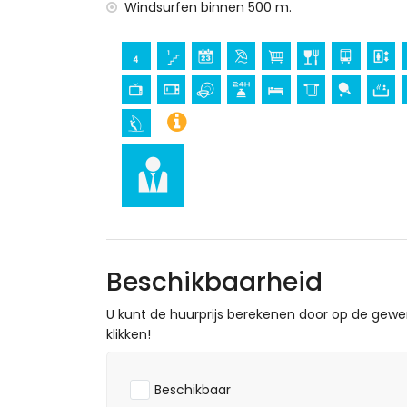
Bezienswaardigheden en cultuur in San Jua
Windsurfen binnen 500 m.
kasteel, ruïne, monument en historische
museum en kerk (binnen 25 kilometer 
Sport
tennis, mountainbiken, fietsen, kanoën, d
meter van het appartement)
golf (Aguilon Golf) (binnen 5 kilometer 
Beschikbaarheid
U kunt de huurprijs berekenen door op de gew
klikken!
Beschikbaar