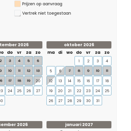
Prijzen op aanvraag
Vertrek niet toegestaan
tember 2026
oktober 2026
wo
do
vr
za
zo
ma
di
wo
do
vr
za
zo
2
3
4
5
6
1
2
3
4
9
10
11
12
13
7
8
9
10
11
5
6
16
17
18
19
20
12
13
14
15
16
17
18
23
24
25
26
27
19
20
21
22
23
24
25
30
26
27
28
29
30
31
cember 2026
januari 2027