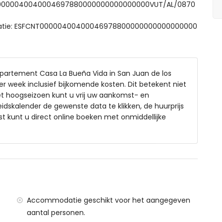
CTU0000040040004697880000000000000000VUT/AL/0870
odatie: ESFCNT00000400400046978800000000000000000
omen
ppartement Casa La Bueña Vida in San Juan de los
er week inclusief bijkomende kosten. Dit betekent niet
het hoogseizoen kunt u vrij uw aankomst- en
dskalender de gewenste data te klikken, de huurprijs
 kunt u direct online boeken met onmiddellijke
erreros (binnen 1000 meter van het appartement)
0 meter van het appartement
binnen 500 meter van het appartement)
00 kilometer)
eria/Murcia (binnen 100 kilometer van het appartement)
eter en trein binnen 15 kilometer
Accommodatie geschikt voor het aangegeven
aantal personen.
vindt heeft een lift.