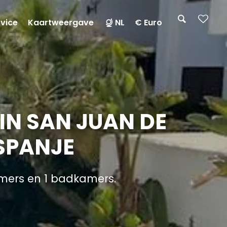
rvice
Kaartweergave
NL
€ Euro
IN SAN JUAN DE
 SPANJE
mers en 1 badkamers.