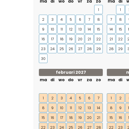
ma
di
wo
do
vr
za
zo
ma
di
1
1
2
3
4
5
6
7
8
7
8
9
10
11
12
13
14
15
14
15
16
17
18
19
20
21
22
21
22
23
24
25
26
27
28
29
28
29
30
februari 2027
m
ma
di
wo
do
vr
za
zo
ma
di
1
2
3
4
5
6
7
1
2
8
9
10
11
12
13
14
8
9
15
16
17
18
19
20
21
15
16
22
23
24
25
26
27
28
22
23