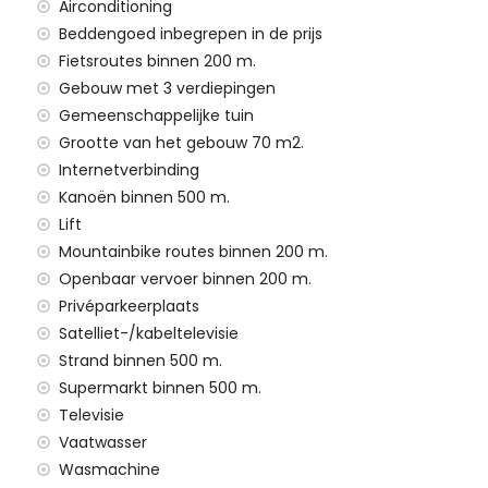
Airconditioning
gezinnen met kinderen
Beddengoed inbegrepen in de prijs
n de huurprijs
Fietsroutes binnen 200 m.
Gebouw met 3 verdiepingen
Gemeenschappelijke tuin
Grootte van het gebouw 70 m2.
Internetverbinding
Kanoën binnen 500 m.
en inbegrepen in de huurprijs
Lift
Mountainbike routes binnen 200 m.
Openbaar vervoer binnen 200 m.
n tegen extra kosten
Privéparkeerplaats
Satelliet-/kabeltelevisie
Strand binnen 500 m.
r uw vakantie in San Juan de los Terreros,
Supermarkt binnen 500 m.
Televisie
uis)
Vaatwasser
er van het huis)
Wasmachine