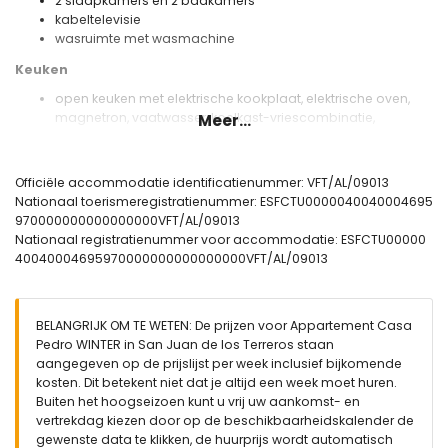
2 slaapkamers en 2 badkamers
kabeltelevisie
wasruimte met wasmachine
Keuken
open keuken met elektrische kookplaat, elektrische oven,
magnetron, vaatwasser, koelkast-vriescombinatie,
Meer...
koffiezetapparaat, mixer, toaster, en sapcentrifuge
Slaapkamers en badkamers
Officiële accommodatie identificatienummer: VFT/AL/09013
slaapkamer met airconditioning, queen size bed (met een
Nationaal toerismeregistratienummer: ESFCTU0000040040004695
afmeting van 200 bij 160 cm) en en-suite badkamer
970000000000000000VFT/AL/09013
slaapkamer met airconditioning en 2 eenpersoonsbedden
Nationaal registratienummer voor accommodatie: ESFCTU00000
(met een afmeting van 200 bij 80 cm)
40040004695970000000000000000VFT/AL/09013
en-suite badkamer met enkele wastafel, douche, toilet, en
haardroger
badkamer met enkele wastafel, douche, en toilet
BELANGRIJK OM TE WETEN: De prijzen voor Appartement Casa
Buitenzijde van het appartement
Pedro WINTER in San Juan de los Terreros staan
aangegeven op de prijslijst per week inclusief bijkomende
omheind perceel
kosten. Dit betekent niet dat je altijd een week moet huren.
gemeenschappelijk zwembad
Buiten het hoogseizoen kunt u vrij uw aankomst- en
zwembad voor kinderen
vertrekdag kiezen door op de beschikbaarheidskalender de
mooie gazon tuin met tuinmeubilair en ligbedden
gewenste data te klikken, de huurprijs wordt automatisch
gemeenschappelijke tuin met bomen