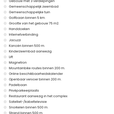
Gebouw met 3 verdiepingen
kinderen.
Gemeenschappelijk zwembad
Privéfaciliteiten en -diensten inbegrepen in de huurprijs
Gemeenschappelijke tuin
Golfbaan binnen 5 km.
internet (WiFi)
stofzuiger en strijkijzer en strijkplank
Grootte van het gebouw 75 m2.
bedlinnen en handdoeken
Handdoeken
24-uurs noodservice
Internetverbinding
verwarming
Jacuzzi
Gemeenschappelijke faciliteiten en diensten inbegrepen in
Kanoën binnen 500 m.
de huurprijs
Kinderzwembad aanwezig
Lift
buiten jacuzzi
Magnetron
Gemeenschappelijke faciliteiten/diensten tegen extra
Mountainbike routes binnen 200 m.
kosten
Online beschikbaarheidskalender
fitnessruimte en paddle baan
Openbaar vervoer binnen 200 m.
Padelbaan
Vermaak en vrijetijdsactiviteiten voor uw vakantie in Saint
John of the Terreros, Andalusië
Privéparkeerplaats
Restaurant aanwezig in het complex
promenade (binnen 500 meter van het huis)
Satelliet-/kabeltelevisie
waterpark (Agua Vera) (binnen 10 kilometer van het huis)
Snorkelen binnen 500 m.
Bezienswaardigheden en cultuur in Saint John of the
Strand binnen 500 m.