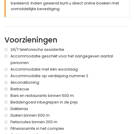
berekend. Indien gewenst kunt u direct online boeken met
2 terrassen, waarvan 1 overdekt
onmiddellijke bevestiging.
barbecue
buiten douche
buiten zithoek en buiten eetgedeelte
privé overdekte parkeerplaats
dakterras
Voorzieningen
Meer informatie
24/7 telefonische assistentie
dichtstbijzijnde stad: Saint John of the Terreros (binnen 1000
Accommodatie geschikt voor het aangegeven aantal
meter van het appartement)
personen.
dichtstbijzijnde rivier of kust binnen 500 meter van het
appartement
Accommodatie met één woonlaag.
dichtstbijzijnde strand: Nardos Beach (binnen 500 meter
Accommodatie op verdieping nummer 2
van het appartement)
Airconditioning
dichtstbijzijnde luchthaven: Alicante (> 100 kilometer)
Barbecue
tweede dichtstbijzijnde luchthaven: Almeria/Murcia (binnen
Bars en restaurants binnen 500 m.
100 kilometer van het appartement)
Beddengoed inbegrepen in de prijs
openbaar vervoer in de buurt: bus binnen 200 meter en trein
Dakterras
binnen 15 kilometer
huisdieren zijn niet toegestaan
Duiken binnen 500 m.
Het gebouw waar de accommodatie zich bevindt heeft een
Fietsroutes binnen 200 m.
lift.
Fitnessruimte in het complex
De accommodatie is zeer geschikt voor gezinnen met