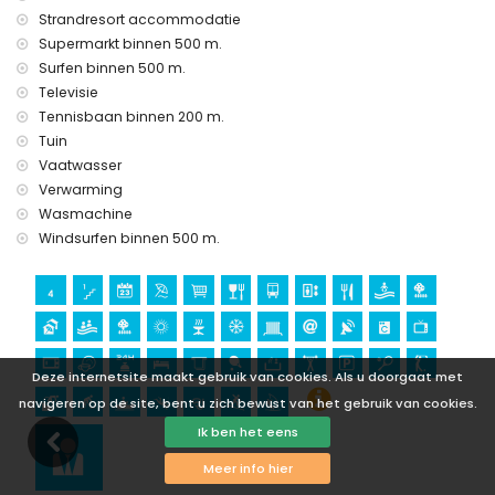
Terreros, Andalusië
Strandresort accommodatie
kasteel, ruïne, monument, en historische plaats (binnen 5
Supermarkt binnen 500 m.
kilometer van de accommodatie)
Surfen binnen 500 m.
museum en kerk (binnen 25 kilometer van de
Televisie
accommodatie)
Tennisbaan binnen 200 m.
Sport
Tuin
Vaatwasser
tennis, mountainbiken, fietsen, kanoën, duiken, snorkelen,
surfen, en windsurfen (binnen 1000 meter van het
Verwarming
appartement)
Wasmachine
golf (Aguilon Golf) (binnen 5 kilometer van het
Windsurfen binnen 500 m.
appartement)
Deze internetsite maakt gebruik van cookies. Als u doorgaat met
navigeren op de site, bent u zich bewust van het gebruik van cookies.
Ik ben het eens
Meer info hier