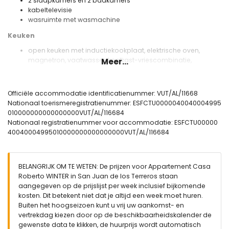
2 slaapkamers en 2 badkamers
kabeltelevisie
wasruimte met wasmachine
Keuken
open keuken met inductiekookplaat, elektrische oven,
magnetron, vaatwasser, koelkast-vriescombinatie,
Meer...
koffiezetapparaat, waterkoker, broodrooster en
sapcentrifuge
Officiële accommodatie identificatienummer: VUT/AL/11668
Slaapkamers en badkamers
Nationaal toerismeregistratienummer: ESFCTU0000040040004995
slaapkamer met airconditioning, queensize bed (met een
010000000000000000VUT/AL/116684
afmeting van 200 bij 160 cm) en en-suite badkamer
Nationaal registratienummer voor accommodatie: ESFCTU00000
slaapkamer met airconditioning en 2 eenpersoonsbedden
40040004995010000000000000000VUT/AL/116684
(met een afmeting van 200 bij 80 cm)
en-suite badkamer met douche, toilet en haardroger
badkamer met douche en toilet
BELANGRIJK OM TE WETEN: De prijzen voor Appartement Casa
Buiten van het appartement
Roberto WINTER in San Juan de los Terreros staan
aangegeven op de prijslijst per week inclusief bijkomende
omheind perceel
kosten. Dit betekent niet dat je altijd een week moet huren.
gemeenschappelijk zwembad
Buiten het hoogseizoen kunt u vrij uw aankomst- en
kinderen's zwembad
vertrekdag kiezen door op de beschikbaarheidskalender de
tuin met grind en tuinmeubilair met ligbedden
gewenste data te klikken, de huurprijs wordt automatisch
gemeenschappelijke tuin met gras en bomen