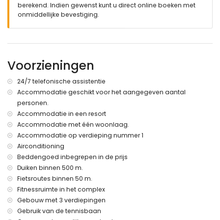
berekend. Indien gewenst kunt u direct online boeken met
speeltuin
onmiddellijke bevestiging.
overdekt terras
buiten douche
gemeenschappelijk omheind overdekt parkeerplaats
Meer informatie
Voorzieningen
dichtstbijzijnde stad: San Juan de los Terreros (binnen 1000
meter van het appartement)
24/7 telefonische assistentie
dichtstbijzijnde rivierkant of kust binnen 500 meter van het
Accommodatie geschikt voor het aangegeven aantal
appartement
personen.
dichtstbijzijnde strand binnen 500 meter van het
appartement
Accommodatie in een resort
dichtstbijzijnde haven: Villaricos (binnen 10 kilometer van
Accommodatie met één woonlaag.
het appartement)
Accommodatie op verdieping nummer 1
dichtstbijzijnde luchthaven: Almeria/Murcia (binnen 100
Airconditioning
kilometer van het appartement)
Beddengoed inbegrepen in de prijs
tweede dichtstbijzijnde luchthaven: Alicante (> 100
Duiken binnen 500 m.
kilometer)
Fietsroutes binnen 50 m.
nabij openbaar vervoer: bus binnen 100 meter en trein
binnen 15 kilometer
Fitnessruimte in het complex
huisdieren zijn niet toegestaan
Gebouw met 3 verdiepingen
Het gebouw waar de accommodatie zich bevindt heeft een
Gebruik van de tennisbaan
lift.