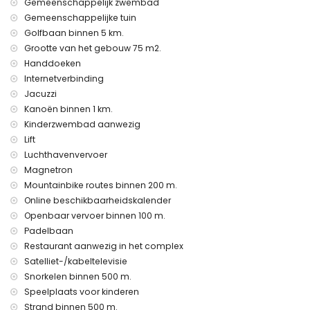
Gemeenschappelijk zwembad
De accommodatie is zeer geschikt voor gezinnen met
Gemeenschappelijke tuin
kinderen.
Golfbaan binnen 5 km.
Privévoorzieningen en diensten inbegrepen in de huurprijs
Grootte van het gebouw 75 m2.
internet (WiFi)
Handdoeken
stofzuiger en strijkijzer en strijkplank
Internetverbinding
bedlinnen en handdoeken
Jacuzzi
24-uurs nooddienst
Kanoën binnen 1 km.
verwarming
Kinderzwembad aanwezig
Gemeenschappelijke voorzieningen en diensten
Lift
inbegrepen in de huurprijs
Luchthavenvervoer
buiten jacuzzi
Magnetron
Mountainbike routes binnen 200 m.
Privévoorzieningen en diensten tegen extra kosten
Online beschikbaarheidskalender
luchthavendienst
Openbaar vervoer binnen 100 m.
Padelbaan
Gemeenschappelijke voorzieningen / diensten tegen extra
kosten
Restaurant aanwezig in het complex
Satelliet-/kabeltelevisie
fitnessruimte, tennisbaan en paddlebaan
Snorkelen binnen 500 m.
Vermaak en recreatieve activiteiten voor uw vakantie in
Speelplaats voor kinderen
San Juan de los Terreros, Andalusië
Strand binnen 500 m.