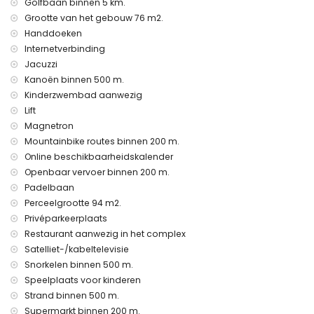
Golfbaan binnen 5 km.
Private faciliteiten en diensten inbegrepen in de huurprijs
Grootte van het gebouw 76 m2.
internet (WiFi)
Handdoeken
stofzuiger en strijkijzer en strijkplank
Internetverbinding
bedlinnen en handdoeken
verwarming
Jacuzzi
Kanoën binnen 500 m.
Gemeenschappelijke faciliteiten en diensten inbegrepen in
Kinderzwembad aanwezig
de huurprijs
Lift
buiten jacuzzi
Magnetron
Gemeenschappelijke faciliteiten / diensten tegen extra
Mountainbike routes binnen 200 m.
kosten
Online beschikbaarheidskalender
Openbaar vervoer binnen 200 m.
fitnessruimte en paddlebaan
Padelbaan
Vermaak en vrijetijdsactiviteiten voor uw vakantie in San
Perceelgrootte 94 m2.
Juan de los Terreros, Andalusië
Privéparkeerplaats
promenade (binnen 500 meter van het huis)
Restaurant aanwezig in het complex
waterpark (Agua Vera) (binnen 10 kilometer van het huis)
Satelliet-/kabeltelevisie
Snorkelen binnen 500 m.
Bezienswaardigheden en cultuur in San Juan de los
Terreros, Andalusië
Speelplaats voor kinderen
Strand binnen 500 m.
kasteel, ruïne, monument en historische plaats (binnen 5
Supermarkt binnen 200 m.
kilometer van de accommodatie)