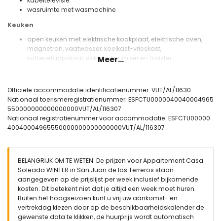
kabeltelevisie
wasruimte met wasmachine
Keuken
open keuken met elektrische kookplaat, elektrische oven,
magnetron, vaatwasser, koelkast-vrieskast,
koffiezetapparaat, waterkoker, mixer en toaster
Meer...
Slaapkamers en badkamers
slaapkamer met airconditioning en queensize bed (200 bij
Officiële accommodatie identificatienummer: VUT/AL/11630
160 cm)
Nationaal toerismeregistratienummer: ESFCTU0000040040004965
2 slaapkamers met airconditioning, elk met 2
550000000000000000VUT/AL/116307
eenpersoonsbedden (200 bij 90 cm)
Nationaal registratienummer voor accommodatie: ESFCTU00000
en-suite badkamer met wastafel, douche, toilet en
40040004965550000000000000000VUT/AL/116307
haardroger
badkamer met wastafel, douche en toilet
Buitenkant van het appartement
BELANGRIJK OM TE WETEN: De prijzen voor Appartement Casa
Soleada WINTER in San Juan de los Terreros staan
omheind perceel
aangegeven op de prijslijst per week inclusief bijkomende
gemeenschappelijk zwembad
kosten. Dit betekent niet dat je altijd een week moet huren.
kinderen's zwembad
Buiten het hoogseizoen kunt u vrij uw aankomst- en
tuin met gravel en tuinmeubelen met ligbedden
vertrekdag kiezen door op de beschikbaarheidskalender de
gemeenschappelijke tuin met gras en bomen
gewenste data te klikken, de huurprijs wordt automatisch
speelplaats