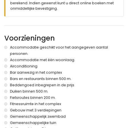
berekend. Indien gewenst kunt u direct online boeken met
overdekt terras
onmiddellijke bevestiging.
buiten douche
buiten zitgedeelte en eetgedeelte
privé overdekte parkeerplaats
Meer informatie
Voorzieningen
dichtstbijzijnde stad: San Juan de los Terreros (binnen 1000
meter van het appartement)
Accommodatie geschikt voor het aangegeven aantal
dichtstbijzijnde oever of strand binnen 500 meter van het
personen.
appartement
Accommodatie met één woonlaag.
dichtstbijzijnde strand binnen 500 meter van het
appartement
Airconditioning
dichtstbijzijnde luchthaven: Alicante (> 100 kilometer)
Bar aanwezig in het complex
tweede dichtstbijzijnde luchthaven: Almeria/Murcia (binnen
Bars en restaurants binnen 500 m.
100 kilometer van het appartement)
Beddengoed inbegrepen in de prijs
openbaar vervoer in de buurt: bus binnen 200 meter en trein
Duiken binnen 500 m.
binnen 15 kilometer
Fietsroutes binnen 200 m.
huisdieren zijn niet toegestaan
Fitnessruimte in het complex
Het gebouw waar de accommodatie zich bevindt heeft een
lift.
Gebouw met 3 verdiepingen
De accommodatie is zeer geschikt voor gezinnen met
Gemeenschappelijk zwembad
kinderen.
Gemeenschappelijke tuin