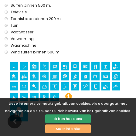
museum en kerk (binnen 25 kilometer van de
Surfen binnen 500 m.
accommodatie)
Televisie
Tennisbaan binnen 200 m.
Sport
Tuin
tennis, mountainbiken, fietsen, kanoën, duiken, snorkelen,
Vaatwasser
surfen en windsurfen (binnen 1000 meter van het
Verwarming
appartement)
Wasmachine
golf (Aguilon Golf) (binnen 5 kilometer van het
appartement)
Windsurfen binnen 500 m.
Deze internetsite maakt gebruik van cookies. Als u doorgaat met
navigeren op de site, bent u zich bewust van het gebruik van cookies.
Ik ben het eens
Meer info hier