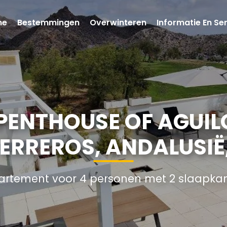
me
Bestemmingen
Overwinteren
Informatie En Se
ENTHOUSE OF AGUIL
TERREROS, ANDALUSIË
artement voor 4 personen met 2 slaapka