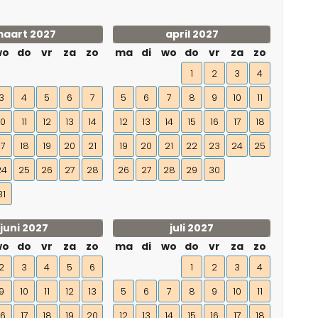
aart 2027
april 2027
wo
do
vr
za
zo
ma
di
wo
do
vr
za
zo
1
2
3
4
3
4
5
6
7
5
6
7
8
9
10
11
10
11
12
13
14
12
13
14
15
16
17
18
17
18
19
20
21
19
20
21
22
23
24
25
24
25
26
27
28
26
27
28
29
30
31
juni 2027
juli 2027
wo
do
vr
za
zo
ma
di
wo
do
vr
za
zo
2
3
4
5
6
1
2
3
4
9
10
11
12
13
5
6
7
8
9
10
11
16
17
18
19
20
12
13
14
15
16
17
18