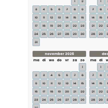
1
2
1
3
4
5
6
7
8
9
7
8
10
11
12
13
14
15
16
14
15
17
18
19
20
21
22
23
21
22
24
25
26
27
28
29
30
28
29
31
november 2026
de
ma
di
wo
do
vr
za
zo
ma
di
1
1
2
3
4
5
6
7
8
7
8
9
10
11
12
13
14
15
14
15
16
17
18
19
20
21
22
21
22
23
24
25
26
27
28
29
28
29
30