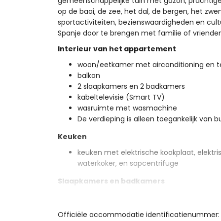
gemeenschappelijke tuin met gazon, prachtige 
op de baai, de zee, het dal, de bergen, het zwe
sportactiviteiten, bezienswaardigheden en cul
Spanje door te brengen met familie of vrienden
Interieur van het appartement
woon/eetkamer met airconditioning en te
balkon
2 slaapkamers en 2 badkamers
kabeltelevisie (Smart TV)
wasruimte met wasmachine
De verdieping is alleen toegankelijk van b
Keuken
keuken met elektrische kookplaat, elektri
waterkoker, en sapcentrifuge
Slaapkamers en badkamers
slaapkamer met airconditioning en een q
slaapkamer met airconditioning en 2 ee
Officiële accommodatie identificatienummer:
badkamer met dubbele wastafel, bad, douc