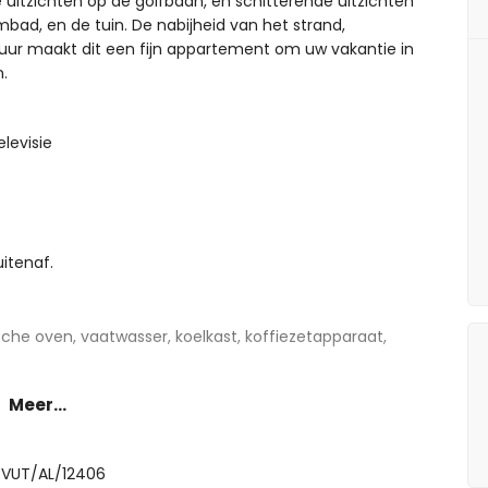
uitzichten op de golfbaan, en schitterende uitzichten
mbad, en de tuin. De nabijheid van het strand,
tuur maakt dit een fijn appartement om uw vakantie in
.
levisie
uitenaf.
sche oven, vaatwasser, koelkast, koffiezetapparaat,
Meer...
ueensize bed (met een afmeting van 200 bij 150 cm)
npersoonsbedden (met een afmeting van 200 bij 80 cm)
 VUT/AL/12406
he, bidet, toilet, en haardroger