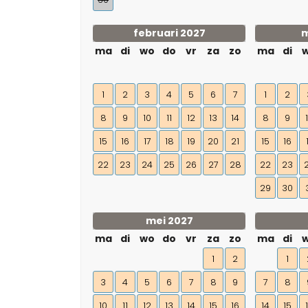
februari 2027
m
ma
di
wo
do
vr
za
zo
ma
di
1
2
3
4
5
6
7
1
2
8
9
10
11
12
13
14
8
9
15
16
17
18
19
20
21
15
16
22
23
24
25
26
27
28
22
23
29
30
mei 2027
ma
di
wo
do
vr
za
zo
ma
di
1
2
1
3
4
5
6
7
8
9
7
8
10
11
12
13
14
15
16
14
15