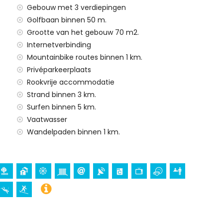
gezinnen met kinderen.
Gebouw met 3 verdiepingen
Golfbaan binnen 50 m.
 huurprijs van het appartement
Grootte van het gebouw 70 m2.
Internetverbinding
Mountainbike routes binnen 1 km.
Privéparkeerplaats
Rookvrije accommodatie
Strand binnen 3 km.
w vakantie in San Juan de los Terreros, Andalusië
Surfen binnen 5 km.
os) (binnen 5 kilometer van het huis)
Vaatwasser
er van het huis)
Wandelpaden binnen 1 km.
n de los Terreros, Andalusië
ter van de accommodatie)
 accommodatie)
nen 10 kilometer van de accommodatie)
ouw (Águilas) (binnen 25 kilometer van de