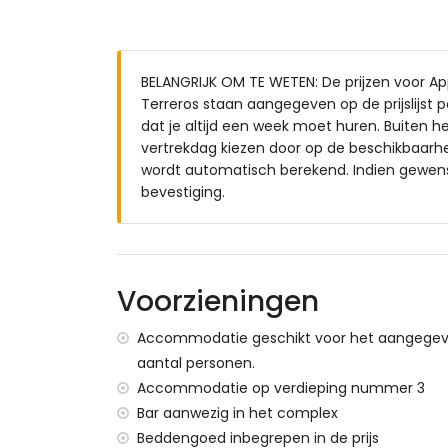
badkamer met enkele wastafel, douche, t
Buitenkant van het appartement
BELANGRIJK OM TE WETEN: De prijzen voor Ap
gemeenschappelijk zwembad
Terreros staan aangegeven op de prijslijst p
gemeenschappelijke tuin met gazon
dat je altijd een week moet huren. Buiten 
terras
vertrekdag kiezen door op de beschikbaarhei
buiten zitgedeelte en buiten eetgedeelte
wordt automatisch berekend. Indien gewenst
2 privé overdekte parkeerplaatsen en ge
bevestiging.
Meer informatie
dichtstbijzijnde stad op 4 kilometer van
dichtstbijzijnde rivierbedding of kust op
dichtstbijzijnde strand: Playa la Entrevi
Voorzieningen
dichtstbijzijnde haven: Águilas (binnen 1
dichtstbijzijnde luchthaven: Murcia/Alme
Accommodatie geschikt voor het aangege
tweede dichtstbijzijnde luchthaven: Alica
aantal personen.
nabij openbaar vervoer: trein binnen 4 ki
Accommodatie op verdieping nummer 3
roken is niet toegestaan
Bar aanwezig in het complex
huisdieren zijn niet toegestaan
Beddengoed inbegrepen in de prijs
Het gebouw waar de accommodatie zich be