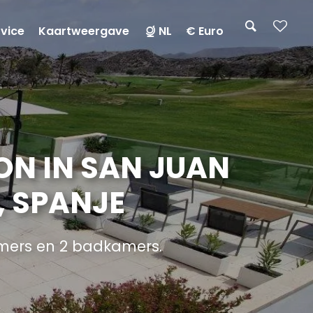
rvice
Kaartweergave
NL
€ Euro
ON IN SAN JUAN
, SPANJE
mers en 2 badkamers.