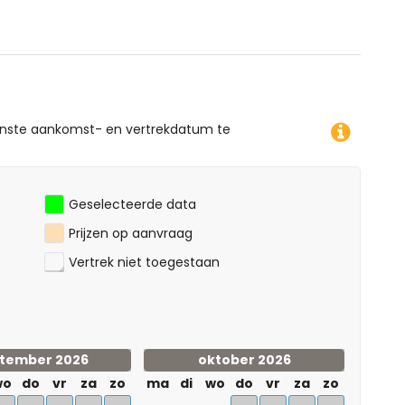
iken, en fietsen (binnen 1000 meter van het
n het appartement)
enste aankomst- en vertrekdatum te
Geselecteerde data
Prijzen op aanvraag
Vertrek niet toegestaan
tember 2026
oktober 2026
wo
do
vr
za
zo
ma
di
wo
do
vr
za
zo