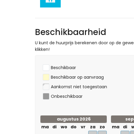
Sport
golf (Águilón Golf), wandelen, mountainb
appartement)
duiken en surfen (binnen 5 kilometer va
Beschikbaarheid
U kunt de huurprijs berekenen door op de gew
klikken!
Beschikbaar
Beschikbaar op aanvraag
Aankomst niet toegestaan
Onbeschikbaar
augustus 2026
sep
ma
di
wo
do
vr
za
zo
ma
di