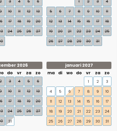
2
3
4
5
6
1
2
3
4
9
10
11
12
13
5
6
7
8
9
10
11
16
17
18
19
20
12
13
14
15
16
17
18
23
24
25
26
27
19
20
21
22
23
24
25
30
26
27
28
29
30
31
cember 2026
januari 2027
wo
do
vr
za
zo
ma
di
wo
do
vr
za
zo
2
3
4
5
6
1
2
3
9
10
11
12
13
4
5
6
7
8
9
10
16
17
18
19
20
11
12
13
14
15
16
17
23
24
25
26
27
18
19
20
21
22
23
24
30
31
25
26
27
28
29
30
31