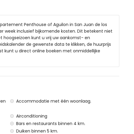
oilet, en haardroger
partement Penthouse of Aguilon in San Juan de los
er week inclusief bijkomende kosten. Dit betekent niet
het hoogseizoen kunt u vrij uw aankomst- en
dskalender de gewenste data te klikken, de huurprijs
 kunt u direct online boeken met onmiddellijke
meenschappelijke parkeerplaats
 het appartement
 3 kilometer van het appartement
sta (binnen 3 kilometer van het appartement)
2 kilometer van het appartement)
ría (binnen 100 kilometer van het appartement)
ven
Accommodatie met één woonlaag.
nte (> 100 kilometer)
lometer
Airconditioning
Bars en restaurants binnen 4 km.
Duiken binnen 5 km.
vindt heeft een lift.