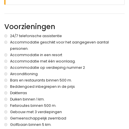
buiten zitgedeelte en buiten eetgedeelte
dakterras
Meer informatie
Voorzieningen
dichtstbijzijnde stad: San Juan de los Terreros (binnen 500
meter van het appartement)
24/7 telefonische assistentie
dichtstbijzijnde rivier of kust binnen 100 meter van het
Accommodatie geschikt voor het aangegeven aantal
appartement
personen.
dichtstbijzijnde strand binnen 100 meter van het
appartement
Accommodatie in een resort
dichtstbijzijnde haven: Villaricos (binnen 10 kilometer van
Accommodatie met één woonlaag.
het appartement)
Accommodatie op verdieping nummer 2
dichtstbijzijnde luchthaven: Almería/Murcia (binnen 100
Airconditioning
kilometer van het appartement)
Bars en restaurants binnen 500 m.
tweede dichtstbijzijnde luchthaven: Alicante (> 100
Beddengoed inbegrepen in de prijs
kilometer)
Dakterras
dichtbij openbaar vervoer: bus binnen 500 meter en trein
binnen 15 kilometer
Duiken binnen 1 km.
roken niet toegestaan
Fietsroutes binnen 500 m.
huisdieren zijn niet toegestaan
Gebouw met 3 verdiepingen
De accommodatie is zeer geschikt voor gezinnen met
Gemeenschappelijk zwembad
kinderen, fotosessies, en yogasessies
Golfbaan binnen 5 km.