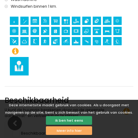
Windsurfen binnen 1 km.
Sport
wandelen, mountainbiken, fietsen, kanoën, duiken,
snorkelen, surfen, en windsurfen (binnen 1000 meter van het
appartement)
golf (Águilon Golf) (binnen 5 kilometer van het
appartement)
De urbanisatie beschikt over een tuin en een zwembadgedeelte,
die geopend zijn van 1 juni tot en met 30 september.
Beschikbaarheid
Deze internetsite maakt gebruik van cookies. Als u doorgaat met
U kunt de huurprijs berekenen door op de gewenste
navigeren op de site, bent u zich bewust van het gebruik van cookies.
aankomst- en vertrekdatum te klikken!
Ik ben het eens
Meer info hier
Beschikbaar