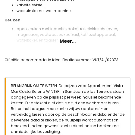
kabeltelevisie
wasruimte met wasmachine
Keuken
open keuken met inductiekookplaat, elektrische oven,
magnetron, vaatwasser, koelkast, koffiezetapparaat,
waterkoker, en toaster
Meer...
Slaapkamers en badkamers
slaapkamer met airconditioning, tweepersoonsbed (met
Officiële accommodatie identificatienummer: VUT/AL/02373
een afmeting van 190 bij 135 cm), en en-suite badkamer
slaapkamer met airconditioning en 2 eenpersoonsbedden
(met een afmeting van 190 bij 90 cm)
slaapkamer met 2 eenpersoonsbedden (met een afmeting
BELANGRIJK OM TE WETEN: De prijzen voor Appartement Vista
van 190 bij 90 cm)
Mar Costa Serena WINTER in San Juan de los Terreros staan
en-suite badkamer met enkele wastafel, bad/douche
aangegeven op de prijslijst per week inclusief bijkomende
combinatie, bidet, toilet, en haardroger
kosten. Dit betekent niet dat je altijd een week moet huren.
Buiten van het appartement
Buiten het hoogseizoen kunt u vrij uw aankomst- en
vertrekdag kiezen door op de beschikbaarheidskalender de
omheind perceel
gewenste data te klikken, de huurprijs wordt automatisch
gemeenschappelijk zwembad
berekend. Indien gewenst kunt u direct online boeken met
kinderen's zwembad
onmiddellijke bevestiging.
2 terrassen, waarvan 1 overdekt