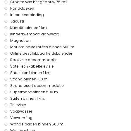
Privé faciliteiten en diensten inbegrepen in de huurprijs
Grootte van het gebouw 75 m2.
Handdoeken
internet (WiFi)
stofzuiger en strijkijzer en strijkplank
Internetverbinding
bedlinnen en handdoeken
Jacuzzi
24-uurs noodservice
Kanoën binnen 1 km.
verwarming
Kinderzwembad aanwezig
Gemeenschappelijke faciliteiten / diensten
Magnetron
Mountainbike routes binnen 500 m.
buiten jacuzzi
Online beschikbaarheidskalender
Vermaak en vrijetijdsactiviteiten voor uw vakantie in San
Rookvrije accommodatie
Juan de los Terreros, Andalusië
Satelliet-/kabeltelevisie
bar en promenade (binnen 1000 meter van het huis)
Snorkelen binnen 1 km.
waterpark (Agua Vera) (binnen 10 kilometer van het huis)
Strand binnen 100 m.
Strandresort accommodatie
Bezienswaardigheden en cultuur in San Juan de los
Terreros, Andalusië
Supermarkt binnen 500 m.
Surfen binnen 1 km.
ruïne (binnen 1000 meter van de accommodatie)
Televisie
kasteel (Kasteel San Juan de los Terreros), monument (La
Vaatwasser
Geoda), en historische plaats (binnen 5 kilometer van de
accommodatie)
Verwarming
museum (Águilas), kerk (Águilas), en architectonisch
Wandelpaden binnen 500 m.
gebouw (binnen 25 kilometer van de accommodatie)
Wasmachine