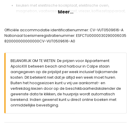
keuken met elektrische kookplaat, elektrische oven,
magnetron, vaatwasser, koelkast, vriezer, koffiezetapparaat,
Meer...
waterkoker en broodrooster
Slaapkamers en badkamers
Officiële accommodatie identificatienummer: CV-VUT0509616-A
slaapkamer met airconditioning, een kingsize bed (200 bij
Nationaal toerismeregistratienummer: ESFCTU0000030290006035
180cm) en een slaapbank (200 bij 160cm)
820000000000000CV-VUT0509616-A0
badkamer met enkele wastafel, bad/douchecombinatie,
bidet, toilet en föhn
Exterieur van het appartement
BELANGRIJK OM TE WETEN: De prijzen voor Appartement
ApoloXIX between beach and harbour in Calpe staan
niervormig gemeenschappelijk zwembad van 10m x 3m en
aangegeven op de prijslijst per week inclusief bijkomende
1,6m diep
kosten. Dit betekent niet dat je altijd een week moet huren.
gazontuin met bomen
Buiten het hoogseizoen kunt u vrij uw aankomst- en
gemeenschappelijke tuin met bomen
vertrekdag kiezen door op de beschikbaarheidskalender de
terras
gewenste data te klikken, de huurprijs wordt automatisch
buitendouche
berekend. Indien gewenst kunt u direct online boeken met
buiten eetgedeelte
onmiddellijke bevestiging.
15 gemeenschappelijke parkeerplaatsen
Meer informatie
dichtstbijzijnde stad: centrum van Calpe (binnen 1000 meter
van het appartement)