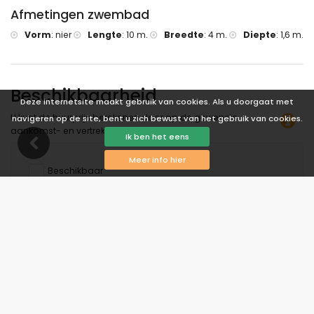
Afmetingen zwembad
Vorm
:
nier
Lengte
:
10 m.
Breedte
:
4 m.
Diepte
:
1,6 m.
Beschikbaarheid
Deze internetsite maakt gebruik van cookies. Als u doorgaat met
U kunt de huurprijs berekenen door op de gewenste
navigeren op de site, bent u zich bewust van het gebruik van cookies.
aankomst- en vertrekdatum te klikken!
Ik ben het eens
Meer info hier
Beschikbaar
Geselecteerde data
Beschikbaar op aanvraag
Prijzen op aanvraag
Aankomst niet toegestaan
Vertrek niet toegestaan
Onbeschikbaar