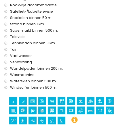
stofzuiger
Rookvrije accommodatie
bedlinnen, handdoeken en kinderbedje
Satelliet-/kabeltelevisie
elektrische verwarming
Snorkelen binnen 50 m.
Vermaak en vrijetijdsbesteding voor uw vakantie in Calpe,
Strand binnen 1 km.
Costa Blanca
Supermarkt binnen 500 m.
bar en promenade (binnen 500 meter van het huis)
Televisie
pretpark (Family park Calpe) (binnen 5 kilometer van het
Tennisbaan binnen 3 km.
huis)
Tuin
Vaatwasser
Sport
Verwarming
wandelen, duiken, snorkelen, windsurfen en waterskiën
Wandelpaden binnen 200 m.
(binnen 1000 meter van het appartement)
Wasmachine
tennis (binnen 5 kilometer van het appartement)
Waterskiën binnen 500 m.
golf (Club de Golf Ifach) en paardrijden (binnen 10 kilometer
van het appartement)
Windsurfen binnen 500 m.