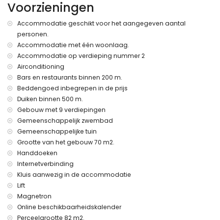
Voorzieningen
dichtstbijzijnde oever: Middellandse Zee (binnen 500 meter
van het appartement)
Accommodatie geschikt voor het aangegeven aantal
dichtstbijzijnde strand: Playa de la Fosa (binnen 1000 meter
personen.
van het appartement)
Accommodatie met één woonlaag.
dichtstbijzijnde haven: Puerto de Calpe (binnen 200 meter
van het appartement)
Accommodatie op verdieping nummer 2
dichtstbijzijnde park: Parque Natural del Ifach (binnen 500
Airconditioning
meter van het appartement)
Bars en restaurants binnen 200 m.
dichtstbijzijnde luchthaven: Luchthaven Alicante (binnen 100
Beddengoed inbegrepen in de prijs
kilometer van het appartement)
Duiken binnen 500 m.
tweede dichtstbijzijnde luchthaven: Luchthaven Valencia (>
Gebouw met 9 verdiepingen
100 kilometer)
Gemeenschappelijk zwembad
openbaar vervoer in de buurt: bus binnen 500 meter
roken is niet toegestaan
Gemeenschappelijke tuin
huisdieren zijn niet toegestaan
Grootte van het gebouw 70 m2.
Het gebouw waarin de accommodatie zich bevindt heeft
Handdoeken
een lift.
Internetverbinding
De accommodatie is zeer geschikt voor gezinnen met
Kluis aanwezig in de accommodatie
kinderen.
Lift
Faciliteiten en diensten inbegrepen in de huurprijs van het
Magnetron
appartement
Online beschikbaarheidskalender
internet (WiFi)
Perceelgrootte 82 m2.