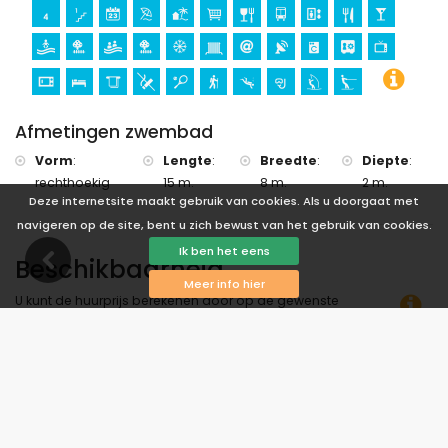
appartement
Afmetingen zwembad
Vorm
:
Lengte
:
Breedte
:
Diepte
:
rechthoekig
15 m.
8 m.
2 m.
Deze internetsite maakt gebruik van cookies. Als u doorgaat met
navigeren op de site, bent u zich bewust van het gebruik van cookies.
Ik ben het eens
Beschikbaarheid
Meer info hier
U kunt de huurprijs berekenen door op de gewenste
aankomst- en vertrekdatum te klikken!
Beschikbaar
Geselecteerde data
Beschikbaar op aanvraag