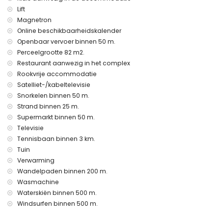
Faciliteiten en diensten inbegrepen in de huurprijs van het
Lift
appartement
Magnetron
internet (WiFi)
Online beschikbaarheidskalender
stofzuiger
Openbaar vervoer binnen 50 m.
bedlinnen, handdoeken en kinderbed/-stoel
Perceelgrootte 82 m2.
elektrische verwarming en airconditioning
Restaurant aanwezig in het complex
Vermaak en recreatieve activiteiten voor uw vakantie in
Rookvrije accommodatie
Calpe, Costa Blanca
Satelliet-/kabeltelevisie
bar en promenade (binnen 500 meter van het huis)
Snorkelen binnen 50 m.
pretpark (Family Park Calpe) (binnen 5 kilometer van het
Strand binnen 25 m.
huis)
Supermarkt binnen 50 m.
Sporten
Televisie
Tennisbaan binnen 3 km.
wandelen, duiken, snorkelen, windsurfen en waterskiën
Tuin
(binnen 1000 meter van het appartement)
tennis (binnen 5 kilometer van het appartement)
Verwarming
golf (Club de Golf Ifach) en paardrijden (binnen 10 kilometer
Wandelpaden binnen 200 m.
van het appartement)
Wasmachine
Waterskiën binnen 500 m.
gratis parkeren op straat met uitzondering van de maanden juli
en augustus
Windsurfen binnen 500 m.
gratis buiten parkeerterrein op 2 minuten lopen van het