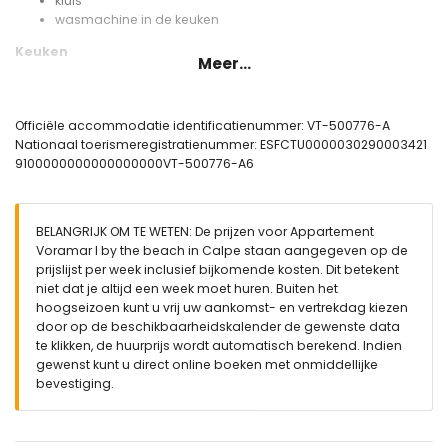
kluis
wasmachine in de keuken
Keuken
Meer...
keuken met elektrische kookplaat, elektrische oven,
magnetron, koelkast, vriezer, koffiezetapparaat, elektrische
waterkoker en broodrooster
Officiële accommodatie identificatienummer: VT-500776-A
Nationaal toerismeregistratienummer: ESFCTU0000030290003421
Slaapkamers en badkamers
9100000000000000000VT-500776-A6
airconditioned slaapkamer met queensize bed (200 bij 160
cm)
airconditioned slaapkamer met 2 eenpersoonsbedden
BELANGRIJK OM TE WETEN: De prijzen voor Appartement
(200 bij 80 cm)
Voramar I by the beach in Calpe staan aangegeven op de
badkamer met enkele wastafel, douche, toilet en
prijslijst per week inclusief bijkomende kosten. Dit betekent
haardroger
niet dat je altijd een week moet huren. Buiten het
Exterieur van het appartement
hoogseizoen kunt u vrij uw aankomst- en vertrekdag kiezen
door op de beschikbaarheidskalender de gewenste data
gemeenschappelijk zwembad van 20m x 8m en 2m diep
te klikken, de huurprijs wordt automatisch berekend. Indien
kinderzwembad
gewenst kunt u direct online boeken met onmiddellijke
gazon
bevestiging.
gemeenschappelijk gazon
2 overdekte terrassen
buitendouche
buiten eetgedeelte