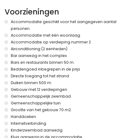
Voorzieningen
Meer informatie
dichtstbijzijnde stad: het centrum van Calpe (binnen 3
Accommodatie geschikt voor het aangegeven aantal
kilometer van het appartement)
personen.
dichtstbijzijnde oever: Middellandse Zee (binnen 25 meter
Accommodatie met één woonlaag.
van het appartement)
directe toegang tot het strand (Playa de la Fosa)
Accommodatie op verdieping nummer 2
dichtstbijzijnde haven: Haven van Calpe (binnen 500 meter
Airconditioning (2 eenheden)
van het appartement)
Bar aanwezig in het complex
dichtstbijzijnde park: Natuurpark van Ifach (binnen 1000
Bars en restaurants binnen 50 m.
meter van het appartement)
Beddengoed inbegrepen in de prijs
dichtstbijzijnde luchthaven: Luchthaven Alicante (binnen 100
Directe toegang tot het strand
kilometer van het appartement)
Duiken binnen 500 m.
tweede dichtstbijzijnde luchthaven: Luchthaven Valencia (>
100 kilometer)
Gebouw met 12 verdiepingen
nabij openbaar vervoer: bus binnen 50 meter
Gemeenschappelijk zwembad
roken is niet toegestaan
Gemeenschappelijke tuin
huisdieren zijn niet toegestaan
Grootte van het gebouw 70 m2.
Het gebouw waar de accommodatie zich bevindt heeft een
Handdoeken
lift.
Internetverbinding
De accommodatie is zeer geschikt voor gezinnen met
kinderen.
Kinderzwembad aanwezig
Kluis aanwezig in de accommodatie